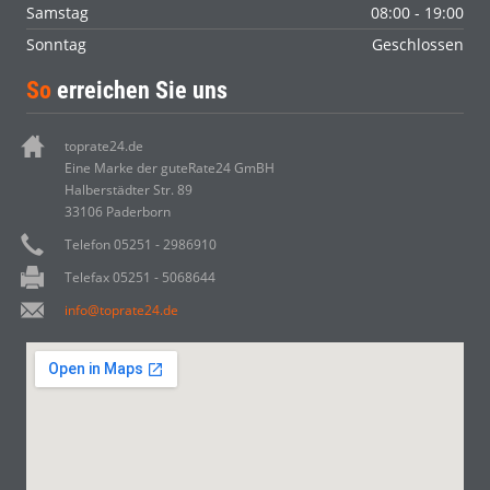
Samstag
08:00 - 19:00
Sonntag
Geschlossen
So
erreichen Sie uns
toprate24.de
Eine Marke der guteRate24 GmBH
Halberstädter Str. 89
33106 Paderborn
Telefon 05251 - 2986910
Telefax 05251 - 5068644
info@toprate24.de