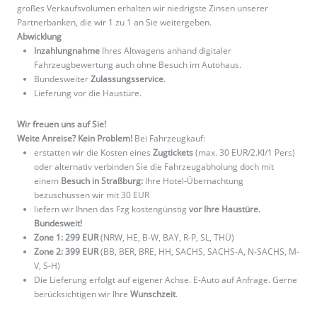
großes Verkaufsvolumen erhalten wir niedrigste Zinsen unserer
Partnerbanken, die wir 1 zu 1 an Sie weitergeben.
Abwicklung
Inzahlungnahme
Ihres Altwagens anhand digitaler
Fahrzeugbewertung auch ohne Besuch im Autohaus.
Bundesweiter
Zulassungsservice
.
Lieferung vor die Haustüre.
Wir freuen uns auf Sie!
Weite Anreise? Kein Problem!
Bei Fahrzeugkauf:
erstatten wir die Kosten eines
Zugtickets
(max. 30 EUR/2.Kl/1 Pers)
oder alternativ verbinden Sie die Fahrzeugabholung doch mit
einem
Besuch in Straßburg:
Ihre Hotel-Übernachtung
bezuschussen wir mit 30 EUR
liefern wir Ihnen das Fzg kostengünstig
vor Ihre Haustüre.
Bundesweit!
Zone 1: 299 EUR
(NRW, HE, B-W, BAY, R-P, SL, THÜ)
Zone 2: 399 EUR
(BB, BER, BRE, HH, SACHS, SACHS-A, N-SACHS, M-
V, S-H)
Die Lieferung erfolgt auf eigener Achse. E-Auto auf Anfrage. Gerne
berücksichtigen wir Ihre
Wunschzeit
.