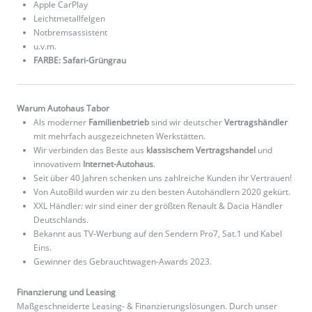
Apple CarPlay
Leichtmetallfelgen
Notbremsassistent
u.v.m.
FARBE: Safari-Grüngrau
Warum Autohaus Tabor
Als moderner
Familienbetrieb
sind wir deutscher
Vertragshändler
mit mehrfach ausgezeichneten Werkstätten.
Wir verbinden das Beste aus
klassischem Vertragshandel
und
innovativem
Internet-Autohaus
.
Seit über 40 Jahren schenken uns zahlreiche Kunden ihr Vertrauen!
Von AutoBild wurden wir zu den besten Autohändlern 2020 gekürt.
XXL Händler: wir sind einer der größten Renault & Dacia Händler
Deutschlands.
Bekannt aus TV-Werbung auf den Sendern Pro7, Sat.1 und Kabel
Eins.
Gewinner des Gebrauchtwagen-Awards 2023.
Finanzierung und Leasing
Maßgeschneiderte Leasing- & Finanzierungslösungen. Durch unser