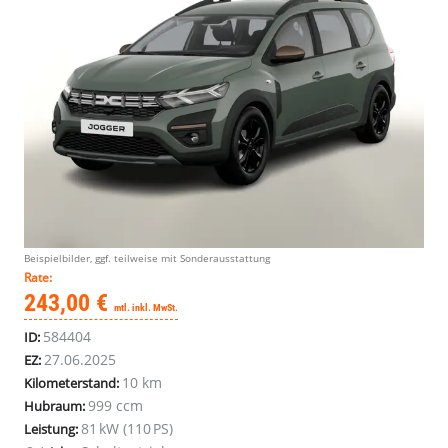
Beispielbilder, ggf. teilweise mit Sonderausstattung
Rate:
243,00 €
mtl. inkl. MwSt.
584404
ID:
27.06.2025
EZ:
10 km
Kilometerstand:
999 ccm
Hubraum:
81 kW (110 PS)
Leistung: