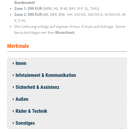
Bundesweit!
Zone 1: 299 EUR
(NRW, HE, B-W, BAY, R-P, SL, THÜ)
Zone 2: 399 EUR
(BB, BER, BRE, HH, SACHS, SACHS-A, N-SACHS, M-
V, S-H)
Die Lieferung erfolgt auf eigener Achse. E-Auto auf Anfrage. Gerne
berücksichtigen wir Ihre
Wunschzeit
.
Merkmale
Innen
Infotainment & Kommunikation
Sicherheit & Assistenz
Außen
Räder & Technik
Sonstiges