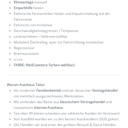
Klimaanlage
manuell
Einparkhilfe
hinten
Elektrische Fensterheber hinten und Impulsschaltung auf der
Fahrerseite
Fahrersitz mit Armlehne
Geschwindigkeitsbegrenzer / Tempomat
Lenkrad höhen- / tiefenverstellbar
Modulare Dachreling, quer zur Fahrtrichtung montierbar
Regensensor
Bremsassistent
u.v.m.
FARBE: Weiß (weitere Farben wählbar)
Warum Autohaus Tabor
Als moderner
Familienbetrieb
sind wir deutscher
Vertragshändler
mit mehrfach ausgezeichneten Werkstätten.
Wir verbinden das Beste aus
klassischem Vertragshandel
und
innovativem
Internet-Autohaus
.
Seit über 40 Jahren schenken uns zahlreiche Kunden ihr Vertrauen!
Von AutoBild wurden wir zu den besten Autohändlern 2020 gekürt.
XXL Händler: wir sind einer der größten Renault & Dacia Händler