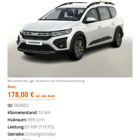
Beispielbilder, ggf. teilweise mit Sonderausstattung
Rate:
178,00 €
mtl. inkl. MwSt.
584865
ID:
10 km
Kilometerstand:
999 ccm
Hubraum:
81 kW (110 PS)
Leistung:
Schaltgetriebe
Getriebe: