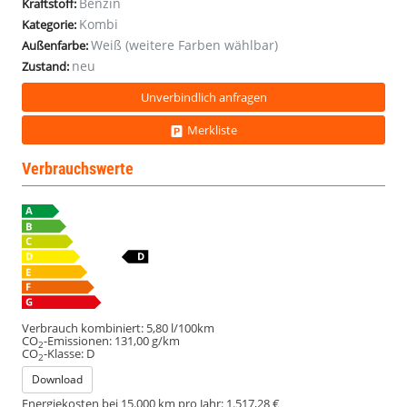
Benzin
Kraftstoff:
Kombi
Kategorie:
Weiß (weitere Farben wählbar)
Außenfarbe:
neu
Zustand:
Unverbindlich anfragen
Merkliste
Verbrauchswerte
Verbrauch kombiniert:
5,80 l/100km
CO
-Emissionen:
131,00 g/km
2
CO
-Klasse:
D
2
Download
Energiekosten bei 15.000 km pro Jahr:
1.517,28 €