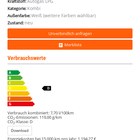
Autogas LPG
Kraftstoff:
Kombi
Kategorie:
Weiß (weitere Farben wählbar)
Außenfarbe:
neu
Zustand:
Unverbindlich anfragen
Merkliste
Verbrauchswerte
Verbrauch kombiniert:
7,70 l/100km
CO
-Emissionen:
119,00 g/km
2
CO
-Klasse:
D
2
Download
Energiekosten bei 15.000 km pro Jahr:
1.194,27 €