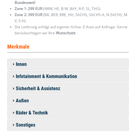
Bundesweit!
Zone 1: 299 EUR
(NRW, HE, B-W, BAY, R-P, SL, THÜ)
Zone 2: 399 EUR
(BB, BER, BRE, HH, SACHS, SACHS-A, N-SACHS, M-
V, S-H)
Die Lieferung erfolgt auf eigener Achse. E-Auto auf Anfrage. Gerne
berücksichtigen wir Ihre
Wunschzeit
.
Merkmale
Innen
Infotainment & Kommunikation
Sicherheit & Assistenz
Außen
Räder & Technik
Sonstiges