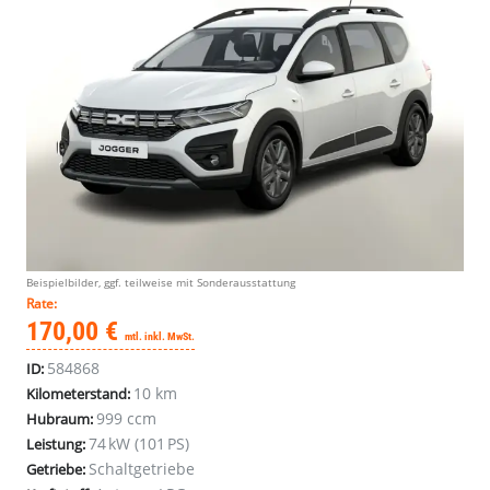
Beispielbilder, ggf. teilweise mit Sonderausstattung
Rate:
170,00 €
mtl. inkl. MwSt.
584868
ID:
10 km
Kilometerstand:
999 ccm
Hubraum:
74 kW (101 PS)
Leistung:
Schaltgetriebe
Getriebe: