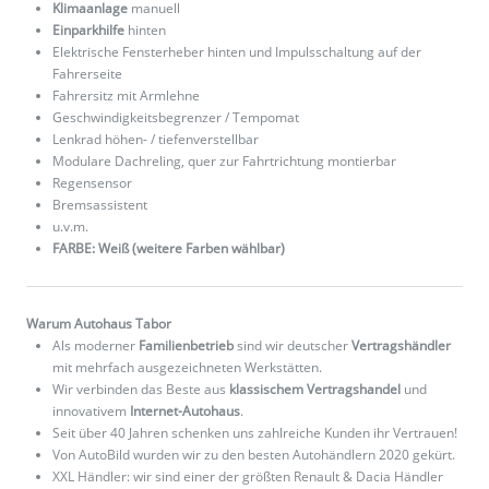
Klimaanlage
manuell
Einparkhilfe
hinten
Elektrische Fensterheber hinten und Impulsschaltung auf der
Fahrerseite
Fahrersitz mit Armlehne
Geschwindigkeitsbegrenzer / Tempomat
Lenkrad höhen- / tiefenverstellbar
Modulare Dachreling, quer zur Fahrtrichtung montierbar
Regensensor
Bremsassistent
u.v.m.
FARBE: Weiß (weitere Farben wählbar)
Warum Autohaus Tabor
Als moderner
Familienbetrieb
sind wir deutscher
Vertragshändler
mit mehrfach ausgezeichneten Werkstätten.
Wir verbinden das Beste aus
klassischem Vertragshandel
und
innovativem
Internet-Autohaus
.
Seit über 40 Jahren schenken uns zahlreiche Kunden ihr Vertrauen!
Von AutoBild wurden wir zu den besten Autohändlern 2020 gekürt.
XXL Händler: wir sind einer der größten Renault & Dacia Händler