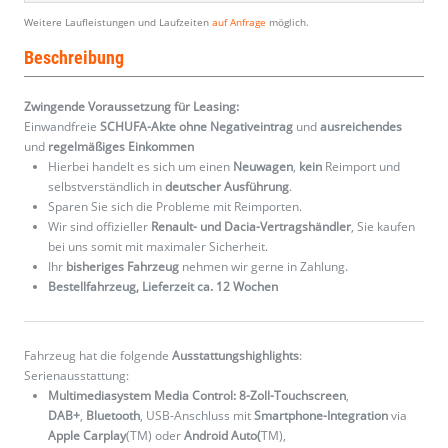
Weitere Laufleistungen und Laufzeiten
auf Anfrage
möglich.
Beschreibung
Zwingende Voraussetzung für Leasing:
Einwandfreie
SCHUFA-Akte ohne Negativeintrag
und
ausreichendes
und
regelmäßiges
Einkommen
Hierbei handelt es sich um einen
Neuwagen
,
kein
Reimport und
selbstverständlich in
deutscher Ausführung
.
Sparen Sie sich die Probleme mit Reimporten.
Wir sind offizieller
Renault- und Dacia-Vertragshändler
, Sie kaufen
bei uns somit mit maximaler Sicherheit.
Ihr
bisheriges Fahrzeug
nehmen wir gerne in Zahlung.
Bestellfahrzeug, Lieferzeit ca. 12 Wochen
Fahrzeug hat die folgende
Ausstattungshighlights
:
Serienausstattung:
Multimediasystem Media Control: 8-Zoll-Touchscreen
,
DAB+
,
Bluetooth
, USB-Anschluss mit
Smartphone-Integration
via
Apple Carplay
(TM) oder
Android Auto(
TM),