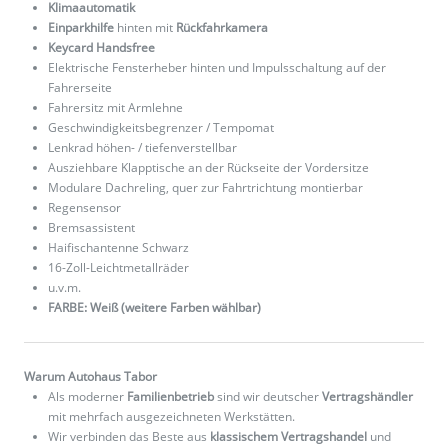
Klimaautomatik
Einparkhilfe
hinten mit
Rückfahrkamera
Keycard Handsfree
Elektrische Fensterheber hinten und Impulsschaltung auf der
Fahrerseite
Fahrersitz mit Armlehne
Geschwindigkeitsbegrenzer / Tempomat
Lenkrad höhen- / tiefenverstellbar
Ausziehbare Klapptische an der Rückseite der Vordersitze
Modulare Dachreling, quer zur Fahrtrichtung montierbar
Regensensor
Bremsassistent
Haifischantenne Schwarz
16-Zoll-Leichtmetallräder
u.v.m.
FARBE: Weiß (weitere Farben wählbar)
Warum Autohaus Tabor
Als moderner
Familienbetrieb
sind wir deutscher
Vertragshändler
mit mehrfach ausgezeichneten Werkstätten.
Wir verbinden das Beste aus
klassischem Vertragshandel
und