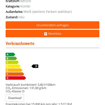
Benzin
Kraftstoff:
Kombi
Kategorie:
Weiß (weitere Farben wählbar)
Außenfarbe:
neu
Zustand:
Unverbindlich anfragen
Merkliste
Verbrauchswerte
Verbrauch kombiniert:
5,80 l/100km
CO
-Emissionen:
131,00 g/km
2
CO
-Klasse:
D
2
Download
Energiekosten bei 15.000 km pro Jahr:
1.517,28 €