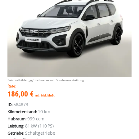
Beispielbilder, ggf. teilweise mit Sonderausstattung
Rate:
186,00 €
mtl. inkl. MwSt.
584873
ID:
10 km
Kilometerstand:
999 ccm
Hubraum:
81 kW (110 PS)
Leistung:
Schaltgetriebe
Getriebe: