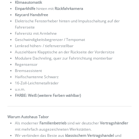
Klimaautomatik
Einparkhilfe
hinten mit
Rückfahrkamera
Keycard Handsfree
Elektrische Fensterheber hinten und Impulsschaltung auf der
Fahrerseite
Fahrersitz mit Armlehne
Geschwindigkeitsbegrenzer / Tempomat
Lenkrad höhen- / tiefenverstellbar
Ausziehbare Klapptische an der Rückseite der Vordersitze
Modulare Dachreling, quer zur Fahrtrichtung montierbar
Regensensor
Bremsassistent
Haifischantenne Schwarz
16-Zoll-Leichtmetallräder
u.v.m.
FARBE: Weiß (weitere Farben wählbar)
Warum Autohaus Tabor
Als moderner
Familienbetrieb
sind wir deutscher
Vertragshändler
mit mehrfach ausgezeichneten Werkstätten.
Wir verbinden das Beste aus
klassischem Vertragshandel
und