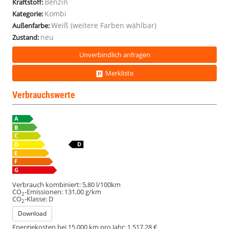
Benzin
Kraftstoff:
Kombi
Kategorie:
Weiß (weitere Farben wählbar)
Außenfarbe:
neu
Zustand:
Unverbindlich anfragen
Merkliste
Verbrauchswerte
Verbrauch kombiniert:
5,80 l/100km
CO
-Emissionen:
131,00 g/km
2
CO
-Klasse:
D
2
Download
Energiekosten bei 15.000 km pro Jahr:
1.517,28 €