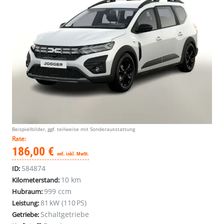
Beispielbilder, ggf. teilweise mit Sonderausstattung
Rate:
186,00 €
mtl. inkl. MwSt.
584874
ID:
10 km
Kilometerstand:
999 ccm
Hubraum:
81 kW (110 PS)
Leistung:
Schaltgetriebe
Getriebe: