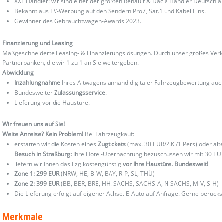
XXL Händler: wir sind einer der größten Renault & Dacia Händler Deutschla
Bekannt aus TV-Werbung auf den Sendern Pro7, Sat.1 und Kabel Eins.
Gewinner des Gebrauchtwagen-Awards 2023.
Finanzierung und Leasing
Maßgeschneiderte Leasing- & Finanzierungslösungen. Durch unser großes Verka
Partnerbanken, die wir 1 zu 1 an Sie weitergeben.
Abwicklung
Inzahlungnahme
Ihres Altwagens anhand digitaler Fahrzeugbewertung au
Bundesweiter
Zulassungsservice
.
Lieferung vor die Haustüre.
Wir freuen uns auf Sie!
Weite Anreise? Kein Problem!
Bei Fahrzeugkauf:
erstatten wir die Kosten eines
Zugtickets
(max. 30 EUR/2.Kl/1 Pers) oder al
Besuch in Straßburg:
Ihre Hotel-Übernachtung bezuschussen wir mit 30 EU
liefern wir Ihnen das Fzg kostengünstig
vor Ihre Haustüre. Bundesweit!
Zone 1: 299 EUR
(NRW, HE, B-W, BAY, R-P, SL, THÜ)
Zone 2: 399 EUR
(BB, BER, BRE, HH, SACHS, SACHS-A, N-SACHS, M-V, S-H)
Die Lieferung erfolgt auf eigener Achse. E-Auto auf Anfrage. Gerne berücks
Merkmale