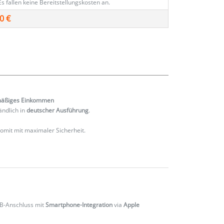
Es fallen keine Bereitstellungskosten an.
0 €
mäßiges
Einkommen
ändlich in
deutscher Ausführung
.
 somit mit maximaler Sicherheit.
SB-Anschluss mit
Smartphone-Integration
via
Apple