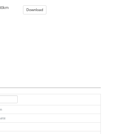
100km
Download
km
ate