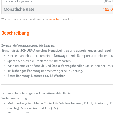
Bereitstellungskosten
0,00 €
Monatliche Rate
195,0
Weitere Laufleistungen und Laufzeiten
auf Anfrage
möglich.
Beschreibung
Zwingende Voraussetzung für Leasing:
Einwandfreie
SCHUFA-Akte ohne Negativeintrag
und
ausreichendes
und
regel
Hierbei handelt es sich um einen
Neuwagen
,
kein
Reimport und selbstverst
Sparen Sie sich die Probleme mit Reimporten.
Wir sind offizieller
Renault- und Dacia-Vertragshändler
, Sie kaufen bei uns
Ihr
bisheriges Fahrzeug
nehmen wir gerne in Zahlung.
Bestellfahrzeug, Lieferzeit ca. 12 Wochen
Fahrzeug hat die folgende
Ausstattungshighlights
:
Serienausstattung:
Multimediasystem Media Control: 8-Zoll-Touchscreen
,
DAB+
,
Bluetooth
, U
Carplay
(TM) oder
Android Auto(
TM),