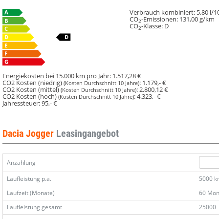
Verbrauch kombiniert:
5,80 l/
CO
-Emissionen:
131,00 g/km
2
CO
-Klasse:
D
2
Energiekosten bei 15.000 km pro Jahr:
1.517,28 €
CO2 Kosten (niedrig)
:
1.179,- €
(Kosten Durchschnitt 10 Jahre)
CO2 Kosten (mittel)
:
2.800,12 €
(Kosten Durchschnitt 10 Jahre)
CO2 Kosten (hoch)
:
4.323,- €
(Kosten Durchschnitt 10 Jahre)
Jahressteuer:
95,- €
Dacia Jogger
Leasingangebot
Anzahlung
Laufleistung p.a.
5000 
Laufzeit (Monate)
60 Mon
Laufleistung gesamt
25000