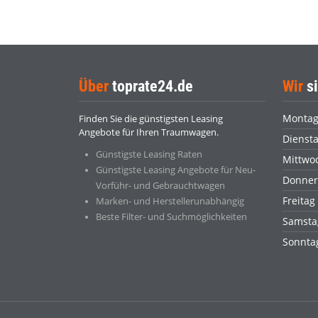
Über
toprate24.de
Wir
si
Monta
Finden Sie die günstigsten Leasing
Angebote für Ihren Traumwagen.
Dienst
Günstigste Leasing Raten
Mittwo
Günstigste Leasing Angebote für Neu-
Donner
Vorführ- und Gebrauchtwagen
Freitag
Marken- und Herstellerunabhängig
Beste Filter- und Suchmöglichkeiten
Samsta
Sonnt