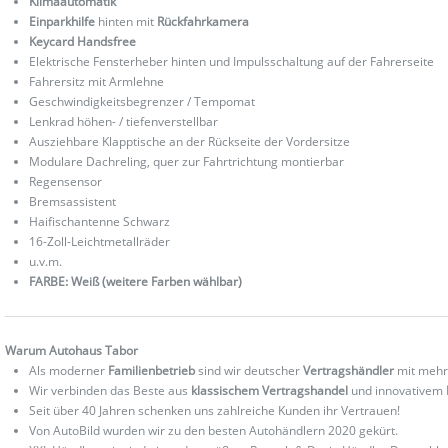
Klimaautomatik
Einparkhilfe
hinten mit
Rückfahrkamera
Keycard Handsfree
Elektrische Fensterheber hinten und Impulsschaltung auf der Fahrerseite
Fahrersitz mit Armlehne
Geschwindigkeitsbegrenzer / Tempomat
Lenkrad höhen- / tiefenverstellbar
Ausziehbare Klapptische an der Rückseite der Vordersitze
Modulare Dachreling, quer zur Fahrtrichtung montierbar
Regensensor
Bremsassistent
Haifischantenne Schwarz
16-Zoll-Leichtmetallräder
u.v.m.
FARBE: Weiß (weitere Farben wählbar)
Warum Autohaus Tabor
Als moderner
Familienbetrieb
sind wir deutscher
Vertragshändler
mit mehr
Wir verbinden das Beste aus
klassischem Vertragshandel
und innovativem
Seit über 40 Jahren schenken uns zahlreiche Kunden ihr Vertrauen!
Von AutoBild wurden wir zu den besten Autohändlern 2020 gekürt.