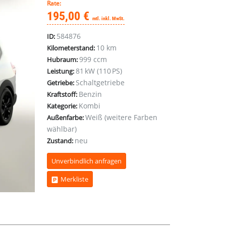
Rate:
195,00 €
mtl. inkl. MwSt.
584876
ID:
10 km
Kilometerstand:
999 ccm
Hubraum:
81 kW (110 PS)
Leistung:
Schaltgetriebe
Getriebe:
Benzin
Kraftstoff:
Kombi
Kategorie:
Weiß (weitere Farben
Außenfarbe:
wählbar)
neu
Zustand:
Unverbindlich anfragen
Merkliste