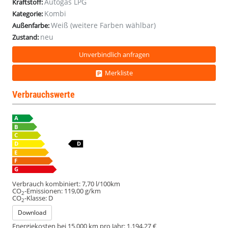
Autogas LPG
Kraftstoff:
Kombi
Kategorie:
Weiß (weitere Farben wählbar)
Außenfarbe:
neu
Zustand:
Unverbindlich anfragen
Merkliste
Verbrauchswerte
Verbrauch kombiniert:
7,70 l/100km
CO
-Emissionen:
119,00 g/km
2
CO
-Klasse:
D
2
Download
Energiekosten bei 15.000 km pro Jahr:
1.194,27 €