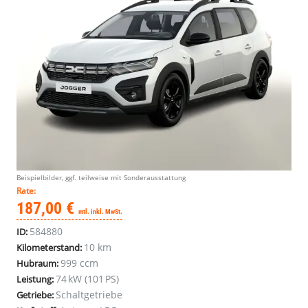
Beispielbilder, ggf. teilweise mit Sonderausstattung
Rate:
187,00 €
mtl. inkl. MwSt.
584880
ID:
10 km
Kilometerstand:
999 ccm
Hubraum:
74 kW (101 PS)
Leistung:
Schaltgetriebe
Getriebe: