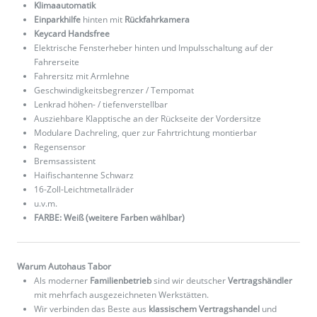
Klimaautomatik
Einparkhilfe
hinten mit
Rückfahrkamera
Keycard Handsfree
Elektrische Fensterheber hinten und Impulsschaltung auf der
Fahrerseite
Fahrersitz mit Armlehne
Geschwindigkeitsbegrenzer / Tempomat
Lenkrad höhen- / tiefenverstellbar
Ausziehbare Klapptische an der Rückseite der Vordersitze
Modulare Dachreling, quer zur Fahrtrichtung montierbar
Regensensor
Bremsassistent
Haifischantenne Schwarz
16-Zoll-Leichtmetallräder
u.v.m.
FARBE: Weiß (weitere Farben wählbar)
Warum Autohaus Tabor
Als moderner
Familienbetrieb
sind wir deutscher
Vertragshändler
mit mehrfach ausgezeichneten Werkstätten.
Wir verbinden das Beste aus
klassischem Vertragshandel
und