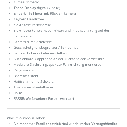
Klimaautomatik
Tacho-Display digital
(7 Zolle)
Einparkhilfe
hinten mit
Rückfahrkamera
Keycard Handsfree
elektrische Parkbremse
Elektrische Fensterheber hinten und Impulsschaltung auf der
Fahrerseite
Fahrersitz mit Armlehne
Geschwindigkeitsbegrenzer / Tempomat
Lenkrad höhen- / tiefenverstellbar
Ausziehbare Klapptische an der Rückseite der Vordersitze
Modulare Dachreling, quer zur Fahrtrichtung montierbar
Regensensor
Bremsassistent
Haifischantenne Schwarz
16-Zoll-Leichtmetallräder
u.v.m.
FARBE: Weiß (weitere Farben wählbar)
Warum Autohaus Tabor
Als moderner
Familienbetrieb
sind wir deutscher
Vertragshändler