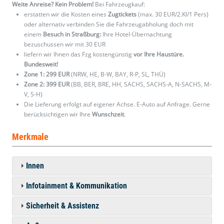
Weite Anreise? Kein Problem!
Bei Fahrzeugkauf:
erstatten wir die Kosten eines
Zugtickets
(max. 30 EUR/2.Kl/1 Pers)
oder alternativ verbinden Sie die Fahrzeugabholung doch mit
einem
Besuch in Straßburg:
Ihre Hotel-Übernachtung
bezuschussen wir mit 30 EUR
liefern wir Ihnen das Fzg kostengünstig
vor Ihre Haustüre.
Bundesweit!
Zone 1: 299 EUR
(NRW, HE, B-W, BAY, R-P, SL, THÜ)
Zone 2: 399 EUR
(BB, BER, BRE, HH, SACHS, SACHS-A, N-SACHS, M-
V, S-H)
Die Lieferung erfolgt auf eigener Achse. E-Auto auf Anfrage. Gerne
berücksichtigen wir Ihre
Wunschzeit
.
Merkmale
Innen
Infotainment & Kommunikation
Sicherheit & Assistenz