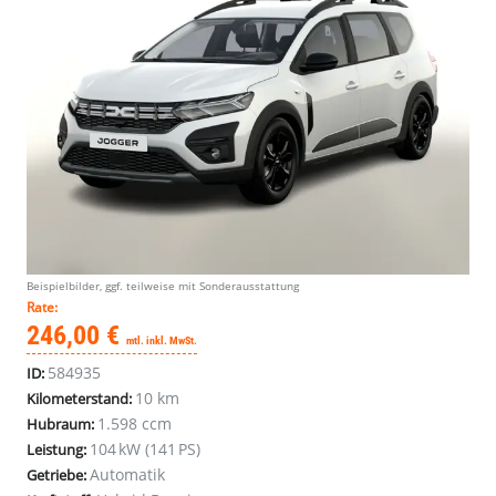
Beispielbilder, ggf. teilweise mit Sonderausstattung
Rate:
246,00 €
mtl. inkl. MwSt.
584935
ID:
10 km
Kilometerstand:
1.598 ccm
Hubraum:
104 kW (141 PS)
Leistung:
Automatik
Getriebe: