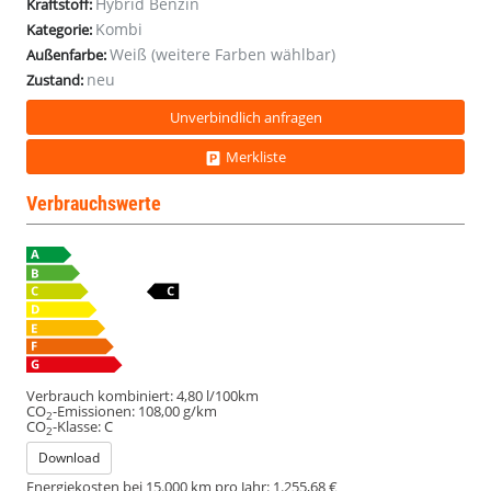
Hybrid Benzin
Kraftstoff:
Kombi
Kategorie:
Weiß (weitere Farben wählbar)
Außenfarbe:
neu
Zustand:
Unverbindlich anfragen
Merkliste
Verbrauchswerte
Verbrauch kombiniert:
4,80 l/100km
CO
-Emissionen:
108,00 g/km
2
CO
-Klasse:
C
2
Download
Energiekosten bei 15.000 km pro Jahr:
1.255,68 €