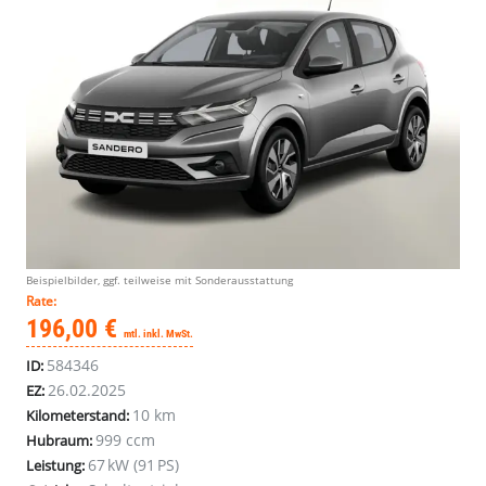
Beispielbilder, ggf. teilweise mit Sonderausstattung
Rate:
196,00 €
mtl. inkl. MwSt.
584346
ID:
26.02.2025
EZ:
10 km
Kilometerstand:
999 ccm
Hubraum:
67 kW (91 PS)
Leistung: