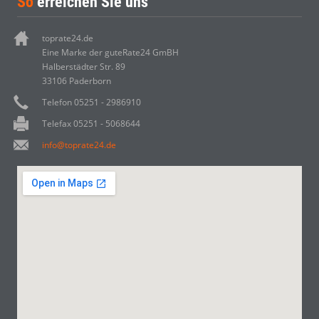
So
erreichen Sie uns
toprate24.de
Eine Marke der guteRate24 GmBH
Halberstädter Str. 89
33106 Paderborn
Telefon 05251 - 2986910
Telefax 05251 - 5068644
info@toprate24.de