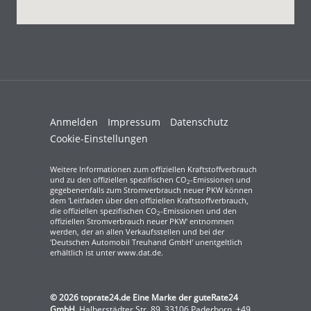
Anmelden
Impressum
Datenschutz
Cookie-Einstellungen
Weitere Informationen zum offiziellen Kraftstoffverbrauch
und zu den offiziellen spezifischen CO
-Emissionen und
2
gegebenenfalls zum Stromverbrauch neuer PKW können
dem 'Leitfaden über den offiziellen Kraftstoffverbrauch,
die offiziellen spezifischen CO
-Emissionen und den
2
offiziellen Stromverbrauch neuer PKW' entnommen
werden, der an allen Verkaufsstellen und bei der
'Deutschen Automobil Treuhand GmbH' unentgeltlich
erhältlich ist unter www.dat.de.
© 2026
toprate24.de Eine Marke der guteRate24
GmbH
,
Halberstädter Str. 89
,
33106
Paderborn,
+49