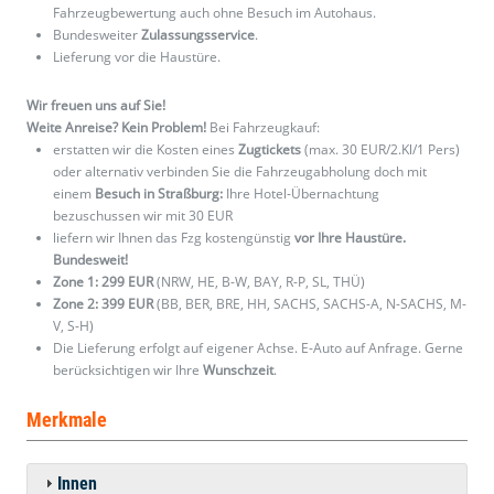
Fahrzeugbewertung auch ohne Besuch im Autohaus.
Bundesweiter
Zulassungsservice
.
Lieferung vor die Haustüre.
Wir freuen uns auf Sie!
Weite Anreise? Kein Problem!
Bei Fahrzeugkauf:
erstatten wir die Kosten eines
Zugtickets
(max. 30 EUR/2.Kl/1 Pers)
oder alternativ verbinden Sie die Fahrzeugabholung doch mit
einem
Besuch in Straßburg:
Ihre Hotel-Übernachtung
bezuschussen wir mit 30 EUR
liefern wir Ihnen das Fzg kostengünstig
vor Ihre Haustüre.
Bundesweit!
Zone 1: 299 EUR
(NRW, HE, B-W, BAY, R-P, SL, THÜ)
Zone 2: 399 EUR
(BB, BER, BRE, HH, SACHS, SACHS-A, N-SACHS, M-
V, S-H)
Die Lieferung erfolgt auf eigener Achse. E-Auto auf Anfrage. Gerne
berücksichtigen wir Ihre
Wunschzeit
.
Merkmale
Innen