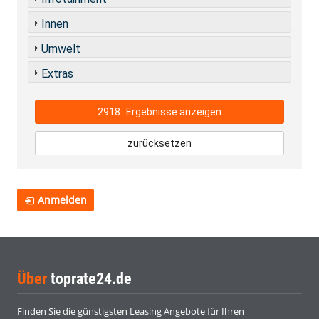
Innen
Umwelt
Extras
2918
Ergebnisse anzeigen
zurücksetzen
Anmelden
Über
toprate24.de
Finden Sie die günstigsten Leasing Angebote für Ihren