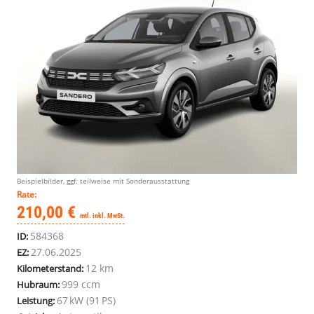
Beispielbilder, ggf. teilweise mit Sonderausstattung
Rate:
210,00 €
mtl. inkl. MwSt.
584368
ID:
27.06.2025
EZ:
12 km
Kilometerstand:
999 ccm
Hubraum:
67 kW (91 PS)
Leistung: