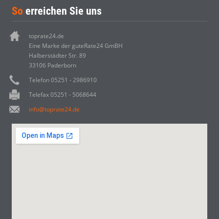
So
erreichen Sie uns
toprate24.de
Eine Marke der guteRate24 GmBH
Halberstädter Str. 89
33106 Paderborn
Telefon 05251 - 2986910
Telefax 05251 - 5068644
info@toprate24.de