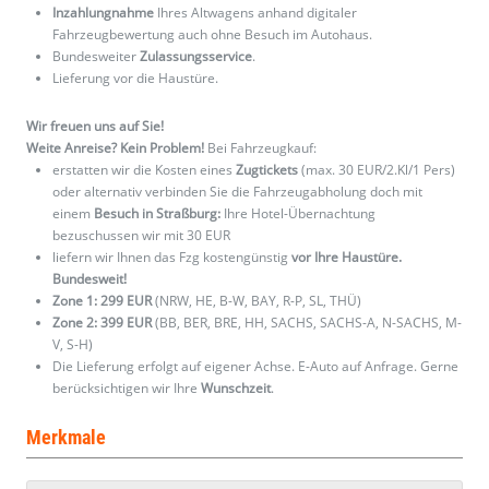
Inzahlungnahme
Ihres Altwagens anhand digitaler
Fahrzeugbewertung auch ohne Besuch im Autohaus.
Bundesweiter
Zulassungsservice
.
Lieferung vor die Haustüre.
Wir freuen uns auf Sie!
Weite Anreise? Kein Problem!
Bei Fahrzeugkauf:
erstatten wir die Kosten eines
Zugtickets
(max. 30 EUR/2.Kl/1 Pers)
oder alternativ verbinden Sie die Fahrzeugabholung doch mit
einem
Besuch in Straßburg:
Ihre Hotel-Übernachtung
bezuschussen wir mit 30 EUR
liefern wir Ihnen das Fzg kostengünstig
vor Ihre Haustüre.
Bundesweit!
Zone 1: 299 EUR
(NRW, HE, B-W, BAY, R-P, SL, THÜ)
Zone 2: 399 EUR
(BB, BER, BRE, HH, SACHS, SACHS-A, N-SACHS, M-
V, S-H)
Die Lieferung erfolgt auf eigener Achse. E-Auto auf Anfrage. Gerne
berücksichtigen wir Ihre
Wunschzeit
.
Merkmale