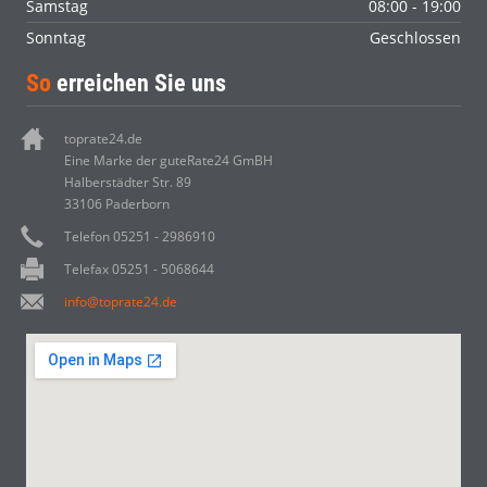
Samstag
08:00 - 19:00
Sonntag
Geschlossen
So
erreichen Sie uns
toprate24.de
Eine Marke der guteRate24 GmBH
Halberstädter Str. 89
33106 Paderborn
Telefon 05251 - 2986910
Telefax 05251 - 5068644
info@toprate24.de