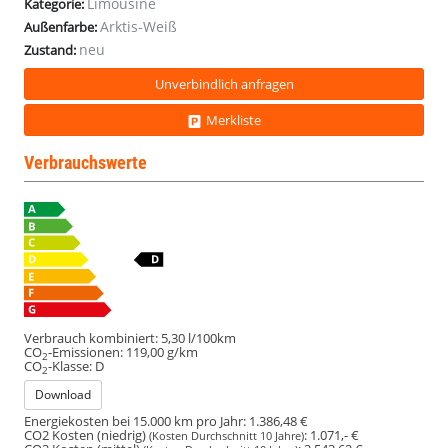
Limousine
Kategorie:
Arktis-Weiß
Außenfarbe:
neu
Zustand:
Unverbindlich anfragen
Merkliste
Verbrauchswerte
Verbrauch kombiniert:
5,30 l/100km
CO
-Emissionen:
119,00 g/km
2
CO
-Klasse:
D
2
Download
Energiekosten bei 15.000 km pro Jahr:
1.386,48 €
CO2 Kosten (niedrig)
:
1.071,- €
(Kosten Durchschnitt 10 Jahre)