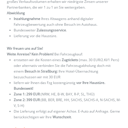
großes Verkaufsvolumen erhalten wir niedrigste Zinsen unserer
Partnerbanken, die wir 1 zu 1 an Sie weitergeben.
Abwicklung
Inzahlungnahme
Ihres Altwagens anhand digitaler
Fahrzeugbewertung auch ohne Besuch im Autohaus.
Bundesweiter
Zulassungsservice
.
Lieferung vor die Haustüre.
Wir freuen uns auf Sie!
Weite Anreise? Kein Problem!
Bei Fahrzeugkauf:
erstatten wir die Kosten eines
Zugtickets
(max. 30 EUR/2.Kl/1 Pers)
oder alternativ verbinden Sie die Fahrzeugabholung doch mit
einem
Besuch in Straßburg:
Ihre Hotel-Übernachtung
bezuschussen wir mit 30 EUR
liefern wir Ihnen das Fzg kostengünstig
vor Ihre Haustüre.
Bundesweit!
Zone 1: 299 EUR
(NRW, HE, B-W, BAY, R-P, SL, THÜ)
Zone 2: 399 EUR
(BB, BER, BRE, HH, SACHS, SACHS-A, N-SACHS, M-
V, S-H)
Die Lieferung erfolgt auf eigener Achse. E-Auto auf Anfrage. Gerne
berücksichtigen wir Ihre
Wunschzeit
.