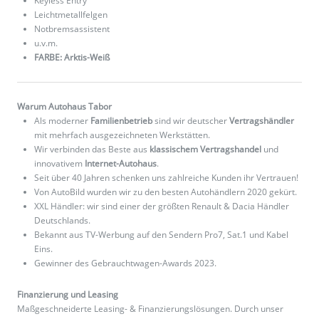
Keyless Entry
Leichtmetallfelgen
Notbremsassistent
u.v.m.
FARBE: Arktis-Weiß
Warum Autohaus Tabor
Als moderner
Familienbetrieb
sind wir deutscher
Vertragshändler
mit mehrfach ausgezeichneten Werkstätten.
Wir verbinden das Beste aus
klassischem Vertragshandel
und
innovativem
Internet-Autohaus
.
Seit über 40 Jahren schenken uns zahlreiche Kunden ihr Vertrauen!
Von AutoBild wurden wir zu den besten Autohändlern 2020 gekürt.
XXL Händler: wir sind einer der größten Renault & Dacia Händler
Deutschlands.
Bekannt aus TV-Werbung auf den Sendern Pro7, Sat.1 und Kabel
Eins.
Gewinner des Gebrauchtwagen-Awards 2023.
Finanzierung und Leasing
Maßgeschneiderte Leasing- & Finanzierungslösungen. Durch unser