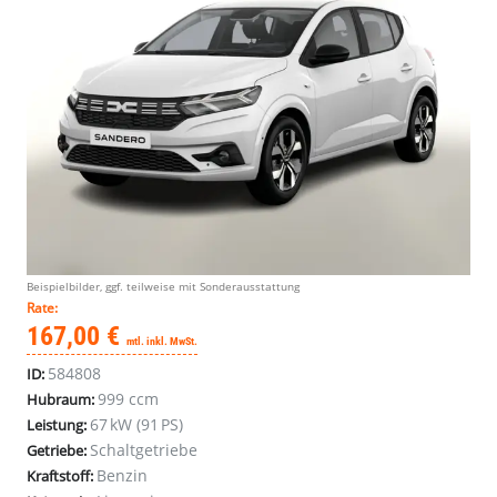
Beispielbilder, ggf. teilweise mit Sonderausstattung
Rate:
167,00 €
mtl. inkl. MwSt.
584808
ID:
999 ccm
Hubraum:
67 kW (91 PS)
Leistung:
Schaltgetriebe
Getriebe:
Benzin
Kraftstoff: