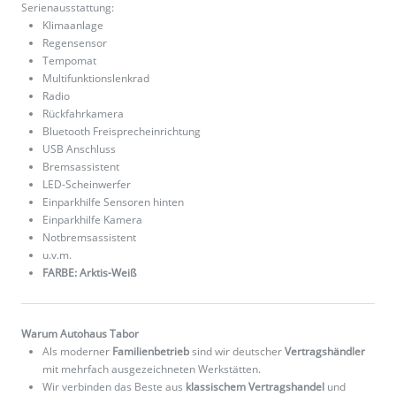
Serienausstattung:
Klimaanlage
Regensensor
Tempomat
Multifunktionslenkrad
Radio
Rückfahrkamera
Bluetooth Freisprecheinrichtung
USB Anschluss
Bremsassistent
LED-Scheinwerfer
Einparkhilfe Sensoren hinten
Einparkhilfe Kamera
Notbremsassistent
u.v.m.
FARBE: Arktis-Weiß
Warum Autohaus Tabor
Als moderner
Familienbetrieb
sind wir deutscher
Vertragshändler
mit mehrfach ausgezeichneten Werkstätten.
Wir verbinden das Beste aus
klassischem Vertragshandel
und