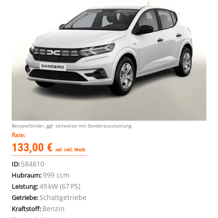
Beispielbilder, ggf. teilweise mit Sonderausstattung
Rate:
133,00 €
mtl. inkl. MwSt.
584810
ID:
999 ccm
Hubraum:
49 kW (67 PS)
Leistung:
Schaltgetriebe
Getriebe:
Benzin
Kraftstoff: