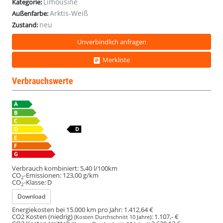
Limousine
Kategorie:
Arktis-Weiß
Außenfarbe:
neu
Zustand:
Unverbindlich anfragen
Merkliste
Verbrauchswerte
Verbrauch kombiniert:
5,40 l/100km
CO
-Emissionen:
123,00 g/km
2
CO
-Klasse:
D
2
Download
Energiekosten bei 15.000 km pro Jahr:
1.412,64 €
CO2 Kosten (niedrig)
:
1.107,- €
(Kosten Durchschnitt 10 Jahre)