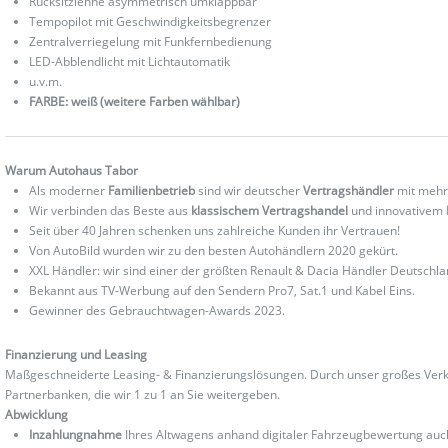
Rücksitzlehne asymmetrisch umklappbar
Tempopilot mit Geschwindigkeitsbegrenzer
Zentralverriegelung mit Funkfernbedienung
LED-Abblendlicht mit Lichtautomatik
u.v.m.
FARBE: weiß (weitere Farben wählbar)
Warum Autohaus Tabor
Als moderner
Familienbetrieb
sind wir deutscher
Vertragshändler
mit mehr
Wir verbinden das Beste aus
klassischem Vertragshandel
und innovativem
Seit über 40 Jahren schenken uns zahlreiche Kunden ihr Vertrauen!
Von AutoBild wurden wir zu den besten Autohändlern 2020 gekürt.
XXL Händler: wir sind einer der größten Renault & Dacia Händler Deutschla
Bekannt aus TV-Werbung auf den Sendern Pro7, Sat.1 und Kabel Eins.
Gewinner des Gebrauchtwagen-Awards 2023.
Finanzierung und Leasing
Maßgeschneiderte Leasing- & Finanzierungslösungen. Durch unser großes Verka
Partnerbanken, die wir 1 zu 1 an Sie weitergeben.
Abwicklung
Inzahlungnahme
Ihres Altwagens anhand digitaler Fahrzeugbewertung au