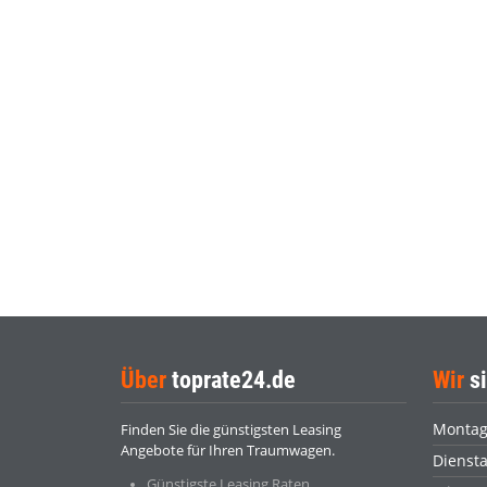
Über
toprate24.de
Wir
si
Monta
Finden Sie die günstigsten Leasing
Angebote für Ihren Traumwagen.
Dienst
Günstigste Leasing Raten