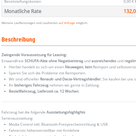
Bereitstellungskosten
0,00 €
Monatliche Rate
132,0
Weitere Laufleistungen und Laufzeiten
auf Anfrage
möglich.
Beschreibung
Zwingende Voraussetzung für Leasing:
Einwandfreie
SCHUFA-Akte ohne Negativeintrag
und
ausreichendes
und
regel
Hierbei handelt es sich um einen
Neuwagen
,
kein
Reimport und selbstverst
Sparen Sie sich die Probleme mit Reimporten.
Wir sind offizieller
Renault- und Dacia-Vertragshändler
, Sie kaufen bei uns
Ihr
bisheriges Fahrzeug
nehmen wir gerne in Zahlung.
Bestellfahrzeug, Lieferzeit ca. 12 Wochen
Fahrzeug hat die folgende
Ausstattungshighlights
:
Serienausstattung:
Media Control inkl. Bluetooth-Freisprecheinrichtung & USB
Fahrersitz höhenverstellbar mit Armlehne