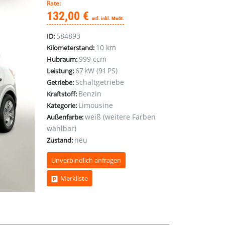
Rate:
132,00 €
mtl. inkl. MwSt.
584893
ID:
10 km
Kilometerstand:
999 ccm
Hubraum:
67 kW (91 PS)
Leistung:
Schaltgetriebe
Getriebe:
Benzin
Kraftstoff:
Limousine
Kategorie:
weiß (weitere Farben
Außenfarbe:
wählbar)
neu
Zustand:
Unverbindlich anfragen
Merkliste