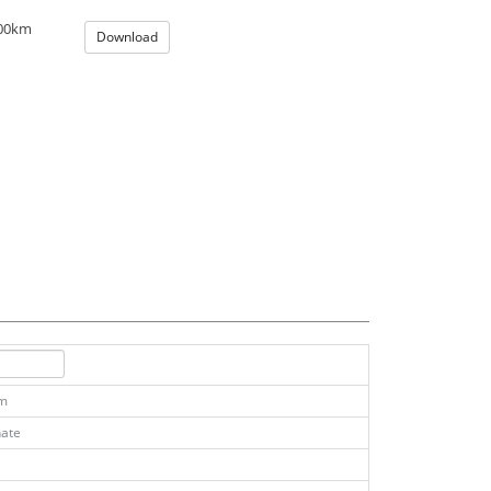
100km
Download
km
ate