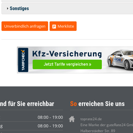
Sonstiges
Unverbindlich anfragen
Merkliste
nd für Sie erreichbar
So
erreichen Sie uns
g
08:00 - 19:00
toprate24.de
Eine Marke der guteRate24 G
ag
08:00 - 19:00
Halberstädter Str. 89