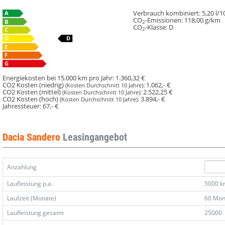
Verbrauch kombiniert:
5,20 l/
CO
-Emissionen:
118,00 g/km
2
CO
-Klasse:
D
2
Energiekosten bei 15.000 km pro Jahr:
1.360,32 €
CO2 Kosten (niedrig)
:
1.062,- €
(Kosten Durchschnitt 10 Jahre)
CO2 Kosten (mittel)
:
2.522,25 €
(Kosten Durchschnitt 10 Jahre)
CO2 Kosten (hoch)
:
3.894,- €
(Kosten Durchschnitt 10 Jahre)
Jahressteuer:
67,- €
Dacia Sandero
Leasingangebot
Anzahlung
Laufleistung p.a.
5000 
Laufzeit (Monate)
60 Mon
Laufleistung gesamt
25000