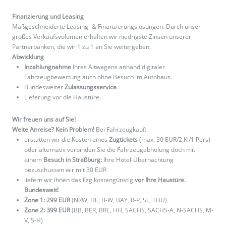
Finanzierung und Leasing
Maßgeschneiderte Leasing- & Finanzierungslösungen. Durch unser
großes Verkaufsvolumen erhalten wir niedrigste Zinsen unserer
Partnerbanken, die wir 1 zu 1 an Sie weitergeben.
Abwicklung
Inzahlungnahme
Ihres Altwagens anhand digitaler
Fahrzeugbewertung auch ohne Besuch im Autohaus.
Bundesweiter
Zulassungsservice
.
Lieferung vor die Haustüre.
Wir freuen uns auf Sie!
Weite Anreise? Kein Problem!
Bei Fahrzeugkauf:
erstatten wir die Kosten eines
Zugtickets
(max. 30 EUR/2.Kl/1 Pers)
oder alternativ verbinden Sie die Fahrzeugabholung doch mit
einem
Besuch in Straßburg:
Ihre Hotel-Übernachtung
bezuschussen wir mit 30 EUR
liefern wir Ihnen das Fzg kostengünstig
vor Ihre Haustüre.
Bundesweit!
Zone 1: 299 EUR
(NRW, HE, B-W, BAY, R-P, SL, THÜ)
Zone 2: 399 EUR
(BB, BER, BRE, HH, SACHS, SACHS-A, N-SACHS, M-
V, S-H)