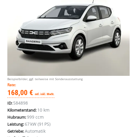
Beispielbilder, ggf. teilweise mit Sonderausstattung
Rate:
168,00 €
mtl. inkl. MwSt.
584898
ID:
10 km
Kilometerstand:
999 ccm
Hubraum:
67 kW (91 PS)
Leistung:
Automatik
Getriebe: