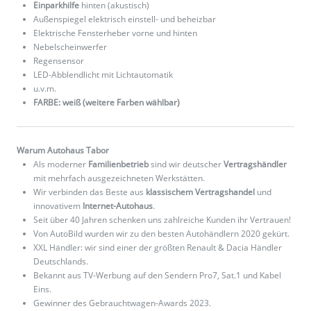
Einparkhilfe
hinten (akustisch)
Außenspiegel elektrisch einstell- und beheizbar
Elektrische Fensterheber vorne und hinten
Nebelscheinwerfer
Regensensor
LED-Abblendlicht mit Lichtautomatik
u.v.m.
FARBE: weiß (weitere Farben wählbar)
Warum Autohaus Tabor
Als moderner
Familienbetrieb
sind wir deutscher
Vertragshändler
mit mehrfach ausgezeichneten Werkstätten.
Wir verbinden das Beste aus
klassischem Vertragshandel
und
innovativem
Internet-Autohaus
.
Seit über 40 Jahren schenken uns zahlreiche Kunden ihr Vertrauen!
Von AutoBild wurden wir zu den besten Autohändlern 2020 gekürt.
XXL Händler: wir sind einer der größten Renault & Dacia Händler
Deutschlands.
Bekannt aus TV-Werbung auf den Sendern Pro7, Sat.1 und Kabel
Eins.
Gewinner des Gebrauchtwagen-Awards 2023.