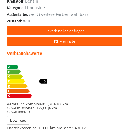
Benzin
Kraftstoff:
Limousine
Kategorie:
weiß (weitere Farben wählbar)
Außenfarbe:
neu
Zustand:
Unverbindlich anfragen
Merkliste
Verbrauchswerte
Verbrauch kombiniert:
5,70 l/100km
CO
-Emissionen:
129,00 g/km
2
CO
-Klasse:
D
2
Download
Energiekosten bei 15.000 km pro Jahr:
1.491,12 €