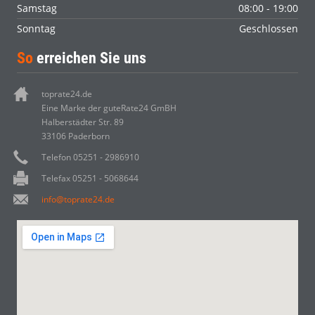
Samstag
08:00 - 19:00
Sonntag
Geschlossen
So
erreichen Sie uns
toprate24.de
Eine Marke der guteRate24 GmBH
Halberstädter Str. 89
33106 Paderborn
Telefon 05251 - 2986910
Telefax 05251 - 5068644
info@toprate24.de