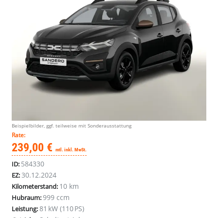
Beispielbilder, ggf. teilweise mit Sonderausstattung
Rate:
239,00 €
mtl. inkl. MwSt.
584330
ID:
30.12.2024
EZ:
10 km
Kilometerstand:
999 ccm
Hubraum:
81 kW (110 PS)
Leistung: