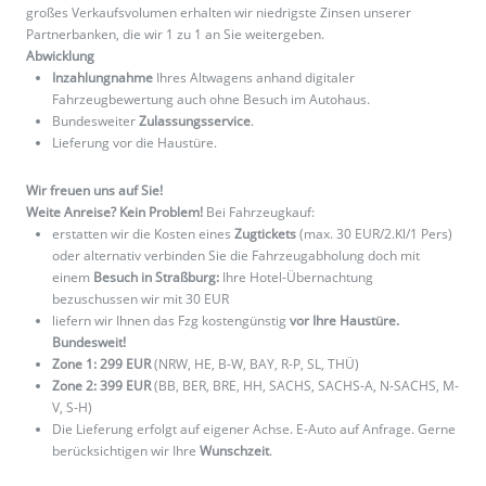
großes Verkaufsvolumen erhalten wir niedrigste Zinsen unserer
Partnerbanken, die wir 1 zu 1 an Sie weitergeben.
Abwicklung
Inzahlungnahme
Ihres Altwagens anhand digitaler
Fahrzeugbewertung auch ohne Besuch im Autohaus.
Bundesweiter
Zulassungsservice
.
Lieferung vor die Haustüre.
Wir freuen uns auf Sie!
Weite Anreise? Kein Problem!
Bei Fahrzeugkauf:
erstatten wir die Kosten eines
Zugtickets
(max. 30 EUR/2.Kl/1 Pers)
oder alternativ verbinden Sie die Fahrzeugabholung doch mit
einem
Besuch in Straßburg:
Ihre Hotel-Übernachtung
bezuschussen wir mit 30 EUR
liefern wir Ihnen das Fzg kostengünstig
vor Ihre Haustüre.
Bundesweit!
Zone 1: 299 EUR
(NRW, HE, B-W, BAY, R-P, SL, THÜ)
Zone 2: 399 EUR
(BB, BER, BRE, HH, SACHS, SACHS-A, N-SACHS, M-
V, S-H)
Die Lieferung erfolgt auf eigener Achse. E-Auto auf Anfrage. Gerne
berücksichtigen wir Ihre
Wunschzeit
.