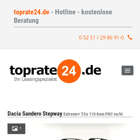
toprate24.de
- Hotline - kostenlose
Beratung
0 52 51 / 29 86 91-0
Dacia Sandero Stepway
Extreme+ TCe 110 Kam PDC vo/hi
1