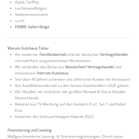
Apple CarPlay
Leichtmetallfelgen
Notbremsassistent
u.v.m.
FARBE: Safari-Beige
Warum Autohaus Tabor
Als moderner
Familienbetrieb
sind wir deutscher
Vertragshändler
mit mehrfach ausgezeichneten Werkstätten.
Wir verbinden das Beste aus
klassischem Vertragshandel
und
innovativem
Internet-Autohaus
.
Seit über 40 Jahren schenken uns zahlreiche Kunden ihr Vertrauen!
Von AutoBild wurden wir zu den besten Autohändlern 2020 gekürt.
XXL Händler: wir sind einer der größten Renault & Dacia Händler
Deutschlands.
Bekannt aus TV-Werbung auf den Sendern Pro7, Sat.1 und Kabel
Eins.
Gewinner des Gebrauchtwagen-Awards 2023.
Finanzierung und Leasing
Maßgeschneiderte Leasing- & Finanzierungslösungen. Durch unser