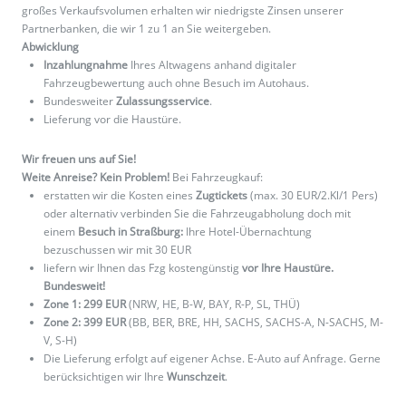
großes Verkaufsvolumen erhalten wir niedrigste Zinsen unserer
Partnerbanken, die wir 1 zu 1 an Sie weitergeben.
Abwicklung
Inzahlungnahme
Ihres Altwagens anhand digitaler
Fahrzeugbewertung auch ohne Besuch im Autohaus.
Bundesweiter
Zulassungsservice
.
Lieferung vor die Haustüre.
Wir freuen uns auf Sie!
Weite Anreise? Kein Problem!
Bei Fahrzeugkauf:
erstatten wir die Kosten eines
Zugtickets
(max. 30 EUR/2.Kl/1 Pers)
oder alternativ verbinden Sie die Fahrzeugabholung doch mit
einem
Besuch in Straßburg:
Ihre Hotel-Übernachtung
bezuschussen wir mit 30 EUR
liefern wir Ihnen das Fzg kostengünstig
vor Ihre Haustüre.
Bundesweit!
Zone 1: 299 EUR
(NRW, HE, B-W, BAY, R-P, SL, THÜ)
Zone 2: 399 EUR
(BB, BER, BRE, HH, SACHS, SACHS-A, N-SACHS, M-
V, S-H)
Die Lieferung erfolgt auf eigener Achse. E-Auto auf Anfrage. Gerne
berücksichtigen wir Ihre
Wunschzeit
.