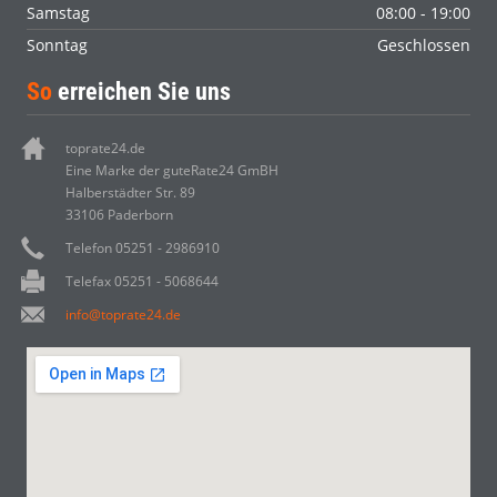
Samstag
08:00 - 19:00
Sonntag
Geschlossen
So
erreichen Sie uns
toprate24.de
Eine Marke der guteRate24 GmBH
Halberstädter Str. 89
33106 Paderborn
Telefon 05251 - 2986910
Telefax 05251 - 5068644
info@toprate24.de