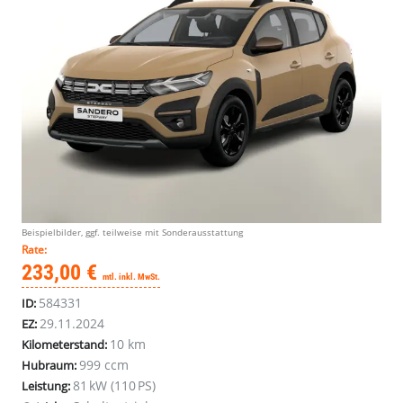
Beispielbilder, ggf. teilweise mit Sonderausstattung
Rate:
233,00 €
mtl. inkl. MwSt.
584331
ID:
29.11.2024
EZ:
10 km
Kilometerstand:
999 ccm
Hubraum:
81 kW (110 PS)
Leistung: