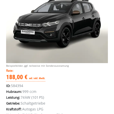
Beispielbilder, ggf. teilweise mit Sonderausstattung
Rate:
188,00 €
mtl. inkl. MwSt.
584394
ID:
999 ccm
Hubraum:
74 kW (101 PS)
Leistung:
Schaltgetriebe
Getriebe:
Autogas LPG
Kraftstoff: