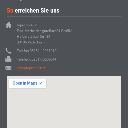
So
erreichen Sie uns
toprate24.de
Eine Marke der guteRate24 GmBH
Halberstädter Str. 89
33106 Paderborn
Telefon 05251 - 2986910
Telefax 05251 - 5068644
info@toprate24.de