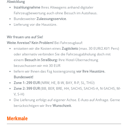
Abwicklung
Inzahlungnahme
Ihres Altwagens anhand digitaler
Fahrzeugbewertung auch ohne Besuch im Autohaus.
Bundesweiter
Zulassungsservice
.
Lieferung vor die Haustüre.
Wir freuen uns auf Sie!
Weite Anreise? Kein Problem!
Bei Fahrzeugkauf:
erstatten wir die Kosten eines
Zugtickets
(max. 30 EUR/2.Kl/1 Pers)
oder alternativ verbinden Sie die Fahrzeugabholung doch mit
einem
Besuch in Straßburg:
Ihre Hotel-Übernachtung
bezuschussen wir mit 30 EUR
liefern wir Ihnen das Fzg kostengünstig
vor Ihre Haustüre.
Bundesweit!
Zone 1: 299 EUR
(NRW, HE, B-W, BAY, R-P, SL, THÜ)
Zone 2: 399 EUR
(BB, BER, BRE, HH, SACHS, SACHS-A, N-SACHS, M-
V, S-H)
Die Lieferung erfolgt auf eigener Achse. E-Auto auf Anfrage. Gerne
berücksichtigen wir Ihre
Wunschzeit
.
Merkmale