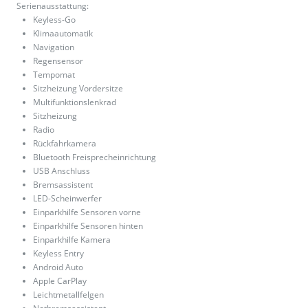
Serienausstattung:
Keyless-Go
Klimaautomatik
Navigation
Regensensor
Tempomat
Sitzheizung Vordersitze
Multifunktionslenkrad
Sitzheizung
Radio
Rückfahrkamera
Bluetooth Freisprecheinrichtung
USB Anschluss
Bremsassistent
LED-Scheinwerfer
Einparkhilfe Sensoren vorne
Einparkhilfe Sensoren hinten
Einparkhilfe Kamera
Keyless Entry
Android Auto
Apple CarPlay
Leichtmetallfelgen