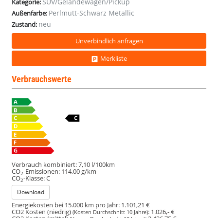
SUV/Geländewagen/Pickup
Kategorie:
Perlmutt-Schwarz Metallic
Außenfarbe:
neu
Zustand:
Unverbindlich anfragen
Merkliste
Verbrauchswerte
Verbrauch kombiniert:
7,10 l/100km
CO
-Emissionen:
114,00 g/km
2
CO
-Klasse:
C
2
Download
Energiekosten bei 15.000 km pro Jahr:
1.101,21 €
CO2 Kosten (niedrig)
:
1.026,- €
(Kosten Durchschnitt 10 Jahre)