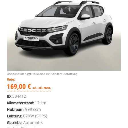
Beispielbilder, ggf. teilweise mit Sonderausstattung
Rate:
169,00 €
mtl. inkl. MwSt.
584412
ID:
12 km
Kilometerstand:
999 ccm
Hubraum:
67 kW (91 PS)
Leistung:
Automatik
Getriebe: