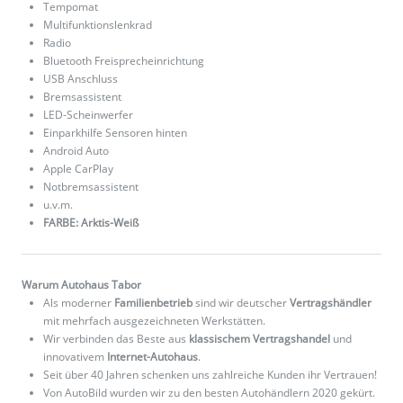
Tempomat
Multifunktionslenkrad
Radio
Bluetooth Freisprecheinrichtung
USB Anschluss
Bremsassistent
LED-Scheinwerfer
Einparkhilfe Sensoren hinten
Android Auto
Apple CarPlay
Notbremsassistent
u.v.m.
FARBE: Arktis-Weiß
Warum Autohaus Tabor
Als moderner
Familienbetrieb
sind wir deutscher
Vertragshändler
mit mehrfach ausgezeichneten Werkstätten.
Wir verbinden das Beste aus
klassischem Vertragshandel
und
innovativem
Internet-Autohaus
.
Seit über 40 Jahren schenken uns zahlreiche Kunden ihr Vertrauen!
Von AutoBild wurden wir zu den besten Autohändlern 2020 gekürt.