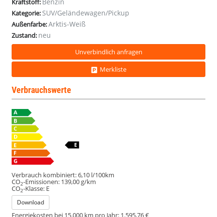
Benzin
Kraftstoff:
SUV/Geländewagen/Pickup
Kategorie:
Arktis-Weiß
Außenfarbe:
neu
Zustand:
Unverbindlich anfragen
Merkliste
Verbrauchswerte
Verbrauch kombiniert:
6,10 l/100km
CO
-Emissionen:
139,00 g/km
2
CO
-Klasse:
E
2
Download
Energiekosten bei 15.000 km pro Jahr:
1.595,76 €