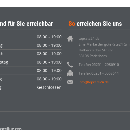
nd für Sie erreichbar
So
erreichen Sie uns
g
08:00 - 19:00
toprate24.de
Eine Marke der guteRate24 G
ag
08:00 - 19:00
Halberstädter Str. 89
ch
08:00 - 19:00
33106 Paderborn
stag
08:00 - 19:00
Telefon 05251 - 2986910
08:00 - 19:00
Telefax 05251 - 5068644
g
08:00 - 19:00
info@toprate24.de
ag
Geschlossen
nstellungen