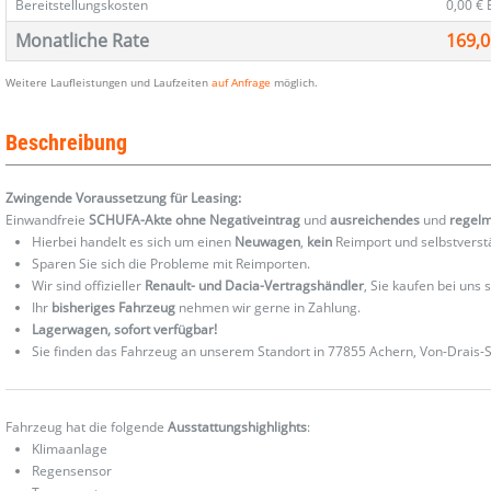
Bereitstellungskosten
0,00 €
Monatliche Rate
169,0
Weitere Laufleistungen und Laufzeiten
auf Anfrage
möglich.
Beschreibung
Zwingende Voraussetzung für Leasing:
Einwandfreie
SCHUFA-Akte ohne Negativeintrag
und
ausreichendes
und
regel
Hierbei handelt es sich um einen
Neuwagen
,
kein
Reimport und selbstverst
Sparen Sie sich die Probleme mit Reimporten.
Wir sind offizieller
Renault- und Dacia-Vertragshändler
, Sie kaufen bei uns
Ihr
bisheriges Fahrzeug
nehmen wir gerne in Zahlung.
Lagerwagen, sofort verfügbar!
Sie finden das Fahrzeug an unserem Standort in 77855 Achern, Von-Drais-St
Fahrzeug hat die folgende
Ausstattungshighlights
:
Klimaanlage
Regensensor