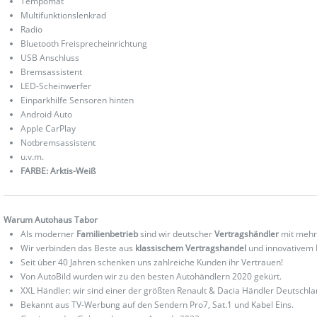
Tempomat
Multifunktionslenkrad
Radio
Bluetooth Freisprecheinrichtung
USB Anschluss
Bremsassistent
LED-Scheinwerfer
Einparkhilfe Sensoren hinten
Android Auto
Apple CarPlay
Notbremsassistent
u.v.m.
FARBE: Arktis-Weiß
Warum Autohaus Tabor
Als moderner
Familienbetrieb
sind wir deutscher
Vertragshändler
mit mehr
Wir verbinden das Beste aus
klassischem Vertragshandel
und innovativem
Seit über 40 Jahren schenken uns zahlreiche Kunden ihr Vertrauen!
Von AutoBild wurden wir zu den besten Autohändlern 2020 gekürt.
XXL Händler: wir sind einer der größten Renault & Dacia Händler Deutschla
Bekannt aus TV-Werbung auf den Sendern Pro7, Sat.1 und Kabel Eins.