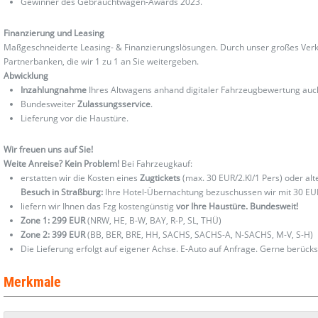
Gewinner des Gebrauchtwagen-Awards 2023.
Finanzierung und Leasing
Maßgeschneiderte Leasing- & Finanzierungslösungen. Durch unser großes Verka
Partnerbanken, die wir 1 zu 1 an Sie weitergeben.
Abwicklung
Inzahlungnahme
Ihres Altwagens anhand digitaler Fahrzeugbewertung au
Bundesweiter
Zulassungsservice
.
Lieferung vor die Haustüre.
Wir freuen uns auf Sie!
Weite Anreise? Kein Problem!
Bei Fahrzeugkauf:
erstatten wir die Kosten eines
Zugtickets
(max. 30 EUR/2.Kl/1 Pers) oder al
Besuch in Straßburg:
Ihre Hotel-Übernachtung bezuschussen wir mit 30 EU
liefern wir Ihnen das Fzg kostengünstig
vor Ihre Haustüre. Bundesweit!
Zone 1: 299 EUR
(NRW, HE, B-W, BAY, R-P, SL, THÜ)
Zone 2: 399 EUR
(BB, BER, BRE, HH, SACHS, SACHS-A, N-SACHS, M-V, S-H)
Die Lieferung erfolgt auf eigener Achse. E-Auto auf Anfrage. Gerne berücks
Merkmale