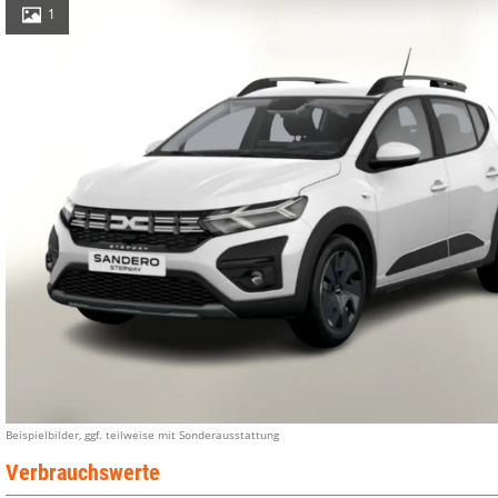
1
Beispielbilder, ggf. teilweise mit Sonderausstattung
Verbrauchswerte