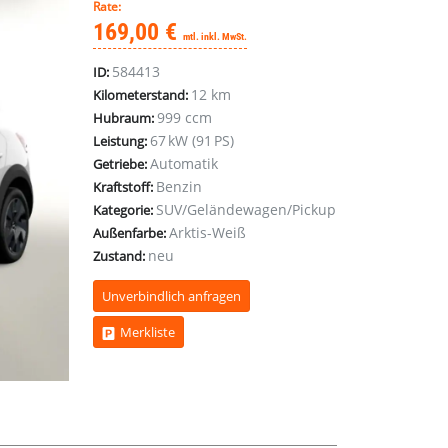
Rate:
169,00 €
mtl. inkl. MwSt.
584413
ID:
12 km
Kilometerstand:
999 ccm
Hubraum:
67 kW (91 PS)
Leistung:
Automatik
Getriebe:
Benzin
Kraftstoff:
SUV/Geländewagen/Pickup
Kategorie:
Arktis-Weiß
Außenfarbe:
neu
Zustand:
Unverbindlich anfragen
Merkliste