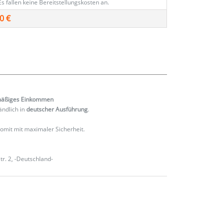
Es fallen keine Bereitstellungskosten an.
0 €
mäßiges
Einkommen
ändlich in
deutscher Ausführung
.
 somit mit maximaler Sicherheit.
r. 2, -Deutschland-