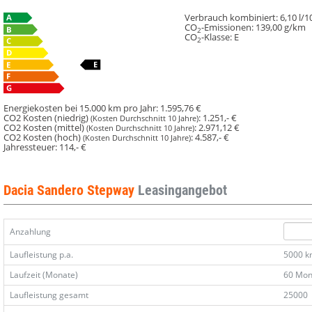
Verbrauch kombiniert:
6,10 l/
CO
-Emissionen:
139,00 g/km
2
CO
-Klasse:
E
2
Energiekosten bei 15.000 km pro Jahr:
1.595,76 €
CO2 Kosten (niedrig)
:
1.251,- €
(Kosten Durchschnitt 10 Jahre)
CO2 Kosten (mittel)
:
2.971,12 €
(Kosten Durchschnitt 10 Jahre)
CO2 Kosten (hoch)
:
4.587,- €
(Kosten Durchschnitt 10 Jahre)
Jahressteuer:
114,- €
Dacia Sandero Stepway
Leasingangebot
Anzahlung
Laufleistung p.a.
5000 
Laufzeit (Monate)
60 Mon
Laufleistung gesamt
25000