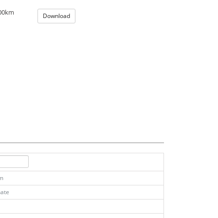
100km
Download
km
ate