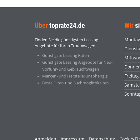
Über
toprate24.de
Wir
si
Monta
Finden Sie die günstigsten Leasing
Angebote für Ihren Traumwagen.
Dienst
Günstigste Leasing Raten
Mittwo
Günstigste Leasing Angebote für Neu-
Donner
Vorführ- und Gebrauchtwagen
Freitag
Marken- und Herstellerunabhängig
Beste Filter- und Suchmöglichkeiten
Samsta
Sonnt
Anmelden
Impressum
Datenschutz
Cookie-Ei