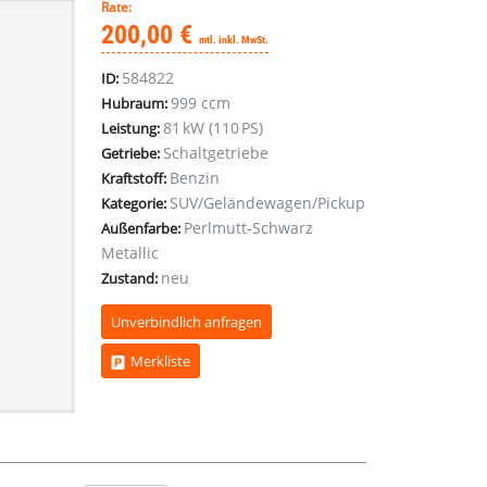
Rate:
200,00 €
mtl. inkl. MwSt.
584822
ID:
999 ccm
Hubraum:
81 kW (110 PS)
Leistung:
Schaltgetriebe
Getriebe:
Benzin
Kraftstoff:
SUV/Geländewagen/Pickup
Kategorie:
Perlmutt-Schwarz
Außenfarbe:
Metallic
neu
Zustand:
Unverbindlich anfragen
Merkliste