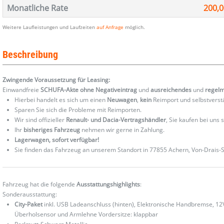
Monatliche Rate
200,0
Weitere Laufleistungen und Laufzeiten
auf Anfrage
möglich.
Beschreibung
Zwingende Voraussetzung für Leasing:
Einwandfreie
SCHUFA-Akte ohne Negativeintrag
und
ausreichendes
und
regel
Hierbei handelt es sich um einen
Neuwagen
,
kein
Reimport und selbstverst
Sparen Sie sich die Probleme mit Reimporten.
Wir sind offizieller
Renault- und Dacia-Vertragshändler
, Sie kaufen bei uns
Ihr
bisheriges Fahrzeug
nehmen wir gerne in Zahlung.
Lagerwagen, sofort verfügbar!
Sie finden das Fahrzeug an unserem Standort in 77855 Achern, Von-Drais-St
Fahrzeug hat die folgende
Ausstattungshighlights
:
Sonderausstattung:
City-Paket
inkl. USB Ladeanschluss (hinten), Elektronische Handbremse, 12V 
Überholsensor und Armlehne Vordersitze: klappbar