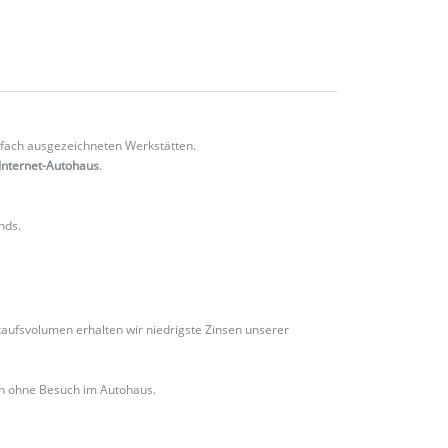
fach ausgezeichneten Werkstätten.
Internet-Autohaus
.
nds.
ufsvolumen erhalten wir niedrigste Zinsen unserer
ch ohne Besuch im Autohaus.