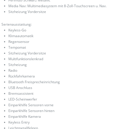
Perlmutt-Schwarz Metallic
Media Nav: Multimediasystem mit 8-Zoll-Touchscreen u. Nav.
Sitzheizung Vordersitze
Serienausstattung:
Keyless-Go
Klimaautomatik
Regensensor
Tempomat
Sitzheizung Vordersitze
Multifunktionslenkrad
Sitzheizung
Radio
Rückfahrkamera
Bluetooth Freisprecheinrichtung
USB Anschluss
Bremsassistent
LED-Scheinwerfer
Einparkhilfe Sensoren vorne
Einparkhilfe Sensoren hinten
Einparkhilfe Kamera
Keyless Entry
Leichtmetallfelgen