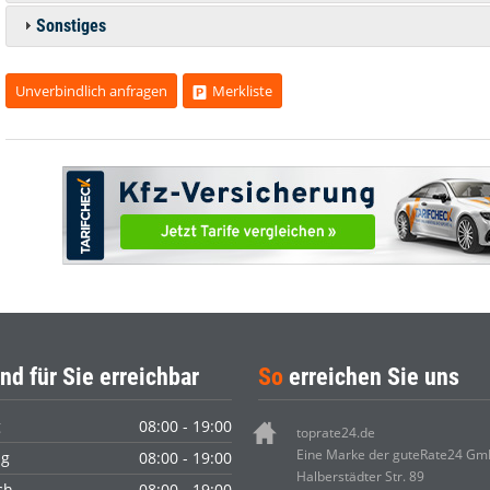
Sonstiges
Unverbindlich anfragen
Merkliste
nd für Sie erreichbar
So
erreichen Sie uns
g
08:00 - 19:00
toprate24.de
Eine Marke der guteRate24 G
ag
08:00 - 19:00
Halberstädter Str. 89
ch
08:00 - 19:00