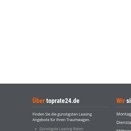
Über
toprate24.de
Wir
si
Monta
Finden Sie die günstigsten Leasing
Angebote für Ihren Traumwagen.
Dienst
Günstigste Leasing Raten
Mittwo