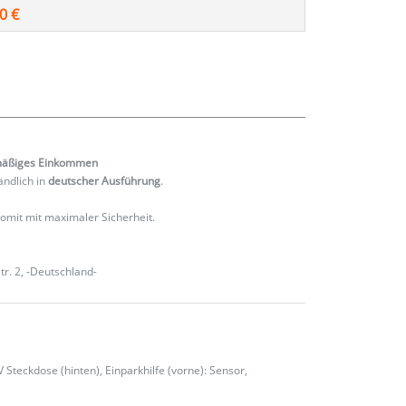
0 €
mäßiges
Einkommen
ändlich in
deutscher Ausführung
.
 somit mit maximaler Sicherheit.
r. 2, -Deutschland-
Steckdose (hinten), Einparkhilfe (vorne): Sensor,