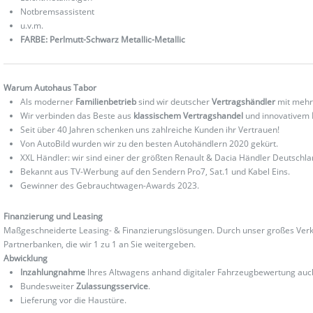
Notbremsassistent
u.v.m.
FARBE: Perlmutt-Schwarz Metallic-Metallic
Warum Autohaus Tabor
Als moderner
Familienbetrieb
sind wir deutscher
Vertragshändler
mit mehr
Wir verbinden das Beste aus
klassischem Vertragshandel
und innovativem
Seit über 40 Jahren schenken uns zahlreiche Kunden ihr Vertrauen!
Von AutoBild wurden wir zu den besten Autohändlern 2020 gekürt.
XXL Händler: wir sind einer der größten Renault & Dacia Händler Deutschla
Bekannt aus TV-Werbung auf den Sendern Pro7, Sat.1 und Kabel Eins.
Gewinner des Gebrauchtwagen-Awards 2023.
Finanzierung und Leasing
Maßgeschneiderte Leasing- & Finanzierungslösungen. Durch unser großes Verka
Partnerbanken, die wir 1 zu 1 an Sie weitergeben.
Abwicklung
Inzahlungnahme
Ihres Altwagens anhand digitaler Fahrzeugbewertung au
Bundesweiter
Zulassungsservice
.
Lieferung vor die Haustüre.