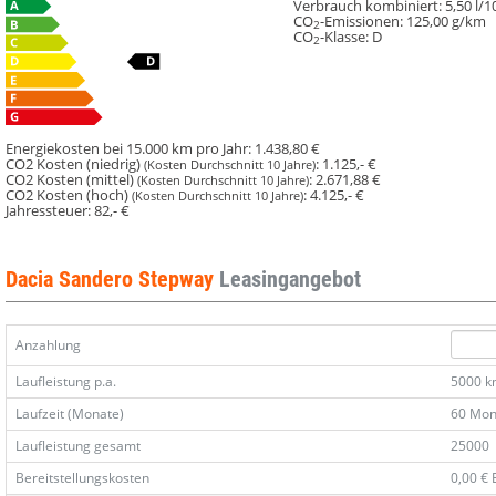
Verbrauch kombiniert:
5,50 l/
CO
-Emissionen:
125,00 g/km
2
CO
-Klasse:
D
2
Energiekosten bei 15.000 km pro Jahr:
1.438,80 €
CO2 Kosten (niedrig)
:
1.125,- €
(Kosten Durchschnitt 10 Jahre)
CO2 Kosten (mittel)
:
2.671,88 €
(Kosten Durchschnitt 10 Jahre)
CO2 Kosten (hoch)
:
4.125,- €
(Kosten Durchschnitt 10 Jahre)
Jahressteuer:
82,- €
Dacia Sandero Stepway
Leasingangebot
Anzahlung
Laufleistung p.a.
5000 
Laufzeit (Monate)
60 Mon
Laufleistung gesamt
25000
Bereitstellungskosten
0,00 €