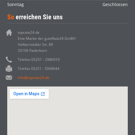
Sonntag
Geschlossen
So
erreichen Sie uns
toprate24.de
Eine Marke der guteRate24 GmBH
Halberstädter Str. 89
33106 Paderborn
Telefon 05251 - 2986910
Telefax 05251 - 5068644
info@toprate24.de