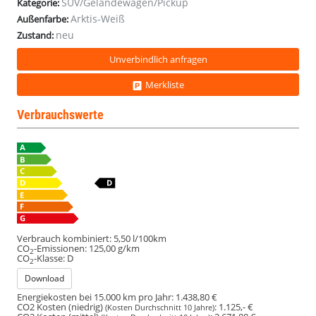
SUV/Geländewagen/Pickup
Kategorie:
Arktis-Weiß
Außenfarbe:
neu
Zustand:
Unverbindlich anfragen
Merkliste
Verbrauchswerte
Verbrauch kombiniert:
5,50 l/100km
CO
-Emissionen:
125,00 g/km
2
CO
-Klasse:
D
2
Download
Energiekosten bei 15.000 km pro Jahr:
1.438,80 €
CO2 Kosten (niedrig)
:
1.125,- €
(Kosten Durchschnitt 10 Jahre)