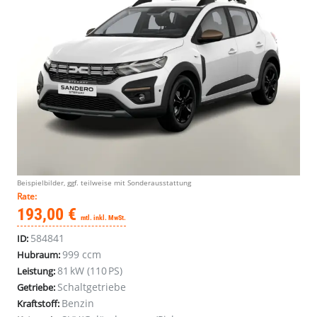
Beispielbilder, ggf. teilweise mit Sonderausstattung
Rate:
193,00 €
mtl. inkl. MwSt.
584841
ID:
999 ccm
Hubraum:
81 kW (110 PS)
Leistung:
Schaltgetriebe
Getriebe:
Benzin
Kraftstoff: