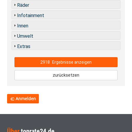
Räder
Infotainment
Innen
Umwelt
Extras
2918
Ergebnisse anzeigen
zurücksetzen
Anmelden
Über
toprate24.de