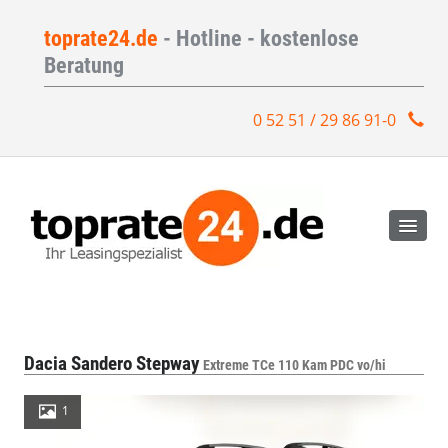
toprate24.de
- Hotline - kostenlose
Beratung
0 52 51 / 29 86 91-0
Dacia Sandero Stepway
Extreme TCe 110 Kam PDC vo/hi
1