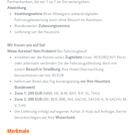
Partnerbanken, die wir 1 zu 1 an Sie weitergeben.
Abwicklung
Inzahlungnahme
Ihres Altwagens anhand digitaler
Fahrzeugbewertung auch ohne Besuch im Autohaus.
Bundesweiter
Zulassungsservice
.
Lieferung vor die Haustüre.
Wir freuen uns auf Sie!
Weite Anreise? Kein Problem!
Bei Fahrzeugkauf:
erstatten wir die Kosten eines
Zugtickets
(max. 30 EUR/2.Kl/1 Pers)
oder alternativ verbinden Sie die Fahrzeugabholung doch mit
einem
Besuch in Straßburg:
Ihre Hotel-Übernachtung
bezuschussen wir mit 30 EUR
liefern wir Ihnen das Fzg kostengünstig
vor Ihre Haustüre.
Bundesweit!
Zone 1: 299 EUR
(NRW, HE, B-W, BAY, R-P, SL, THÜ)
Zone 2: 399 EUR
(BB, BER, BRE, HH, SACHS, SACHS-A, N-SACHS, M-
V, S-H)
Die Lieferung erfolgt auf eigener Achse. E-Auto auf Anfrage. Gerne
berücksichtigen wir Ihre
Wunschzeit
.
Merkmale