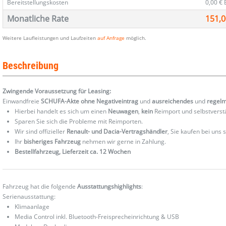
Bereitstellungskosten
0,00 €
Monatliche Rate
151,0
Weitere Laufleistungen und Laufzeiten
auf Anfrage
möglich.
Beschreibung
Zwingende Voraussetzung für Leasing:
Einwandfreie
SCHUFA-Akte ohne Negativeintrag
und
ausreichendes
und
regel
Hierbei handelt es sich um einen
Neuwagen
,
kein
Reimport und selbstverst
Sparen Sie sich die Probleme mit Reimporten.
Wir sind offizieller
Renault- und Dacia-Vertragshändler
, Sie kaufen bei uns
Ihr
bisheriges Fahrzeug
nehmen wir gerne in Zahlung.
Bestellfahrzeug, Lieferzeit ca. 12 Wochen
Fahrzeug hat die folgende
Ausstattungshighlights
:
Serienausstattung:
Klimaanlage
Media Control inkl. Bluetooth-Freisprecheinrichtung & USB