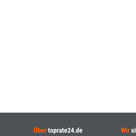
Über
toprate24.de
Wir
si