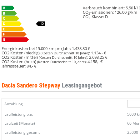
Verbrauch kombiniert:
5,50 l/
CO
-Emissionen:
126,00 g/km
2
CO
-Klasse:
D
2
Energiekosten bei 15.000 km pro Jahr:
1.438,80 €
CO2 Kosten (niedrig)
:
1.134,- €
(Kosten Durchschnitt 10 Jahre)
CO2 Kosten (mittel)
:
2.693,25 €
(Kosten Durchschnitt 10 Jahre)
CO2 Kosten (hoch)
:
4.158,- €
(Kosten Durchschnitt 10 Jahre)
Jahressteuer:
84,- €
Dacia Sandero Stepway
Leasingangebot
Anzahlung
Laufleistung p.a.
5000 
Laufzeit (Monate)
60 Mon
Laufleistung gesamt
25000