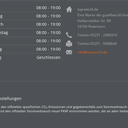
g
08:00 - 19:00
toprate24.de
Eine Marke der guteRate24 G
ag
08:00 - 19:00
Halberstädter Str. 89
ch
08:00 - 19:00
33106 Paderborn
stag
08:00 - 19:00
Telefon 05251 - 2986910
08:00 - 19:00
Telefax 05251 - 5068644
g
08:00 - 19:00
info@toprate24.de
ag
Geschlossen
nstellungen
 den offiziellen spezifischen CO
-Emissionen und gegebenenfalls zum Stromverbrauch 
2
nd den offiziellen Stromverbrauch neuer PKW' entnommen werden, der an allen Verk