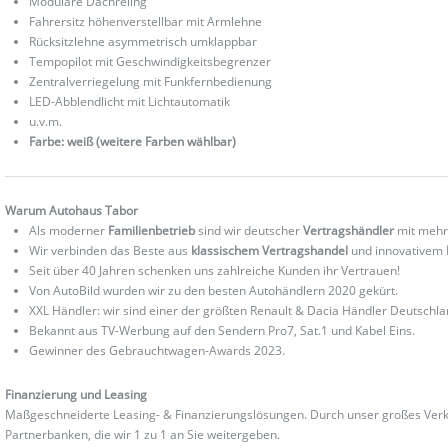
Modulare Dachreling
Fahrersitz höhenverstellbar mit Armlehne
Rücksitzlehne asymmetrisch umklappbar
Tempopilot mit Geschwindigkeitsbegrenzer
Zentralverriegelung mit Funkfernbedienung
LED-Abblendlicht mit Lichtautomatik
u.v.m.
Farbe: weiß (weitere Farben wählbar)
Warum Autohaus Tabor
Als moderner
Familienbetrieb
sind wir deutscher
Vertragshändler
mit mehr
Wir verbinden das Beste aus
klassischem Vertragshandel
und innovativem
Seit über 40 Jahren schenken uns zahlreiche Kunden ihr Vertrauen!
Von AutoBild wurden wir zu den besten Autohändlern 2020 gekürt.
XXL Händler: wir sind einer der größten Renault & Dacia Händler Deutschla
Bekannt aus TV-Werbung auf den Sendern Pro7, Sat.1 und Kabel Eins.
Gewinner des Gebrauchtwagen-Awards 2023.
Finanzierung und Leasing
Maßgeschneiderte Leasing- & Finanzierungslösungen. Durch unser großes Verka
Partnerbanken, die wir 1 zu 1 an Sie weitergeben.