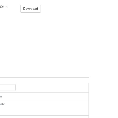
100km
Download
km
ate