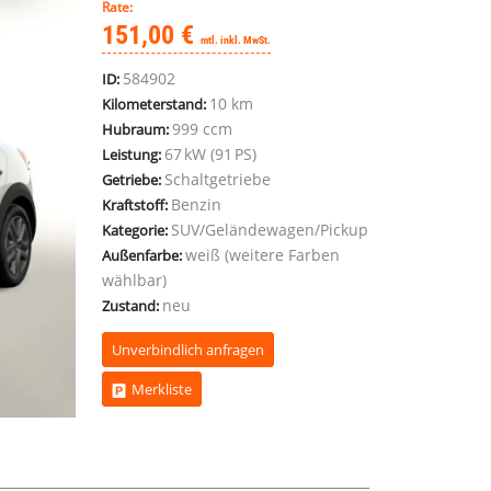
Rate:
151,00 €
mtl. inkl. MwSt.
584902
ID:
10 km
Kilometerstand:
999 ccm
Hubraum:
67 kW (91 PS)
Leistung:
Schaltgetriebe
Getriebe:
Benzin
Kraftstoff:
SUV/Geländewagen/Pickup
Kategorie:
weiß (weitere Farben
Außenfarbe:
wählbar)
neu
Zustand:
Unverbindlich anfragen
Merkliste