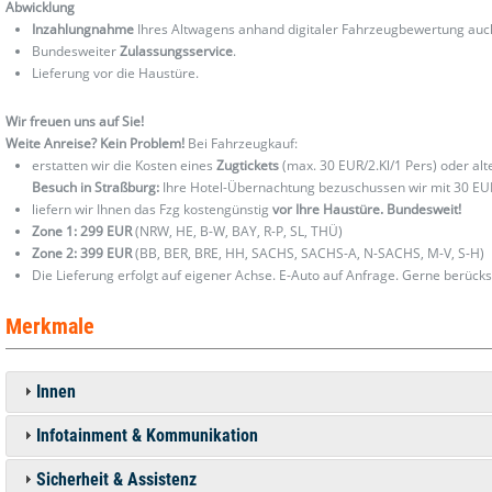
Abwicklung
Inzahlungnahme
Ihres Altwagens anhand digitaler Fahrzeugbewertung au
Bundesweiter
Zulassungsservice
.
Lieferung vor die Haustüre.
Wir freuen uns auf Sie!
Weite Anreise? Kein Problem!
Bei Fahrzeugkauf:
erstatten wir die Kosten eines
Zugtickets
(max. 30 EUR/2.Kl/1 Pers) oder al
Besuch in Straßburg:
Ihre Hotel-Übernachtung bezuschussen wir mit 30 EU
liefern wir Ihnen das Fzg kostengünstig
vor Ihre Haustüre. Bundesweit!
Zone 1: 299 EUR
(NRW, HE, B-W, BAY, R-P, SL, THÜ)
Zone 2: 399 EUR
(BB, BER, BRE, HH, SACHS, SACHS-A, N-SACHS, M-V, S-H)
Die Lieferung erfolgt auf eigener Achse. E-Auto auf Anfrage. Gerne berücks
Merkmale
Innen
Infotainment & Kommunikation
Sicherheit & Assistenz