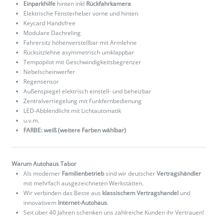
Einparkhilfe
hinten inkl
Rückfahrkamera
Elektrische Fensterheber vorne und hinten
Keycard Handsfree
Modulare Dachreling
Fahrersitz höhenverstellbar mit Armlehne
Rücksitzlehne asymmetrisch umklappbar
Tempopilot mit Geschwindigkeitsbegrenzer
Nebelscheinwerfer
Regensensor
Außenspiegel elektrisch einstell- und beheizbar
Zentralverriegelung mit Funkfernbedienung
LED-Abblendlicht mit Lichtautomatik
u.v.m.
FARBE: weiß (weitere Farben wählbar)
Warum Autohaus Tabor
Als moderner
Familienbetrieb
sind wir deutscher
Vertragshändler
mit mehrfach ausgezeichneten Werkstätten.
Wir verbinden das Beste aus
klassischem Vertragshandel
und
innovativem
Internet-Autohaus
.
Seit über 40 Jahren schenken uns zahlreiche Kunden ihr Vertrauen!