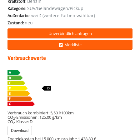
Benzin
Kraftstoff:
SUV/Geländewagen/Pickup
Kategorie:
weiß (weitere Farben wählbar)
Außenfarbe:
neu
Zustand:
Unverbindlich anfragen
Merkliste
Verbrauchswerte
Verbrauch kombiniert:
5,50 l/100km
CO
-Emissionen:
125,00 g/km
2
CO
-Klasse:
D
2
Download
Energiekosten bei 15.000 km pro Jahr:
1.438,80 €