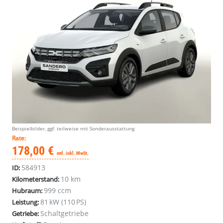
Beispielbilder, ggf. teilweise mit Sonderausstattung
Rate:
178,00 €
mtl. inkl. MwSt.
584913
ID:
10 km
Kilometerstand:
999 ccm
Hubraum:
81 kW (110 PS)
Leistung:
Schaltgetriebe
Getriebe: