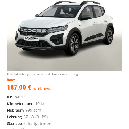
Beispielbilder, ggf. teilweise mit Sonderausstattung
Rate:
187,00 €
mtl. inkl. MwSt.
584916
ID:
10 km
Kilometerstand:
999 ccm
Hubraum:
67 kW (91 PS)
Leistung:
Schaltgetriebe
Getriebe: