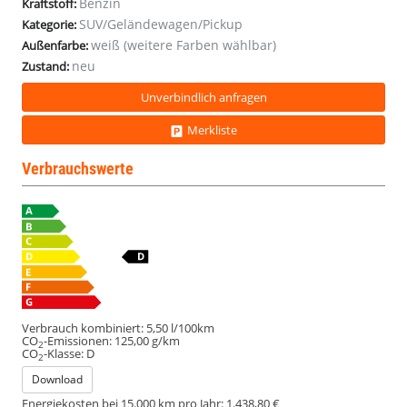
Benzin
Kraftstoff:
SUV/Geländewagen/Pickup
Kategorie:
weiß (weitere Farben wählbar)
Außenfarbe:
neu
Zustand:
Unverbindlich anfragen
Merkliste
Verbrauchswerte
Verbrauch kombiniert:
5,50 l/100km
CO
-Emissionen:
125,00 g/km
2
CO
-Klasse:
D
2
Download
Energiekosten bei 15.000 km pro Jahr:
1.438,80 €