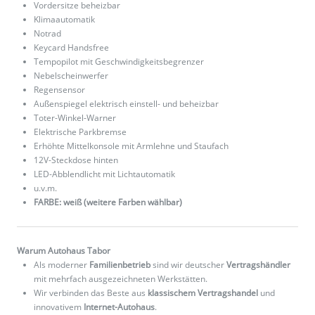
Vordersitze beheizbar
Klimaautomatik
Notrad
Keycard Handsfree
Tempopilot mit Geschwindigkeitsbegrenzer
Nebelscheinwerfer
Regensensor
Außenspiegel elektrisch einstell- und beheizbar
Toter-Winkel-Warner
Elektrische Parkbremse
Erhöhte Mittelkonsole mit Armlehne und Staufach
12V-Steckdose hinten
LED-Abblendlicht mit Lichtautomatik
u.v.m.
FARBE: weiß (weitere Farben wählbar)
Warum Autohaus Tabor
Als moderner
Familienbetrieb
sind wir deutscher
Vertragshändler
mit mehrfach ausgezeichneten Werkstätten.
Wir verbinden das Beste aus
klassischem Vertragshandel
und
innovativem
Internet-Autohaus
.