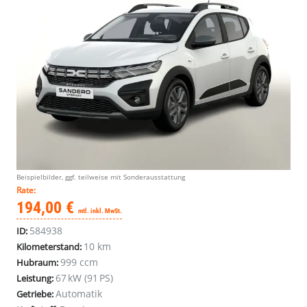
Beispielbilder, ggf. teilweise mit Sonderausstattung
Rate:
194,00 €
mtl. inkl. MwSt.
584938
ID:
10 km
Kilometerstand:
999 ccm
Hubraum:
67 kW (91 PS)
Leistung:
Automatik
Getriebe: