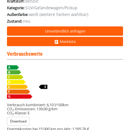
Benzin
Kraftstoff:
SUV/Geländewagen/Pickup
Kategorie:
weiß (weitere Farben wählbar)
Außenfarbe:
neu
Zustand:
Unverbindlich anfragen
Merkliste
Verbrauchswerte
Verbrauch kombiniert:
6,10 l/100km
CO
-Emissionen:
139,00 g/km
2
CO
-Klasse:
E
2
Download
Energiekosten bei 15.000 km pro Jahr:
1.595,76 €