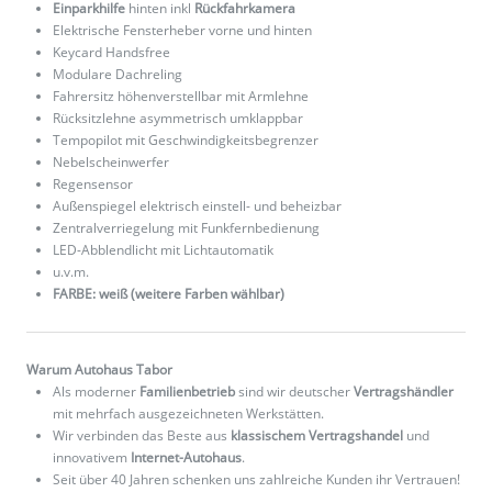
Einparkhilfe
hinten inkl
Rückfahrkamera
Elektrische Fensterheber vorne und hinten
Keycard Handsfree
Modulare Dachreling
Fahrersitz höhenverstellbar mit Armlehne
Rücksitzlehne asymmetrisch umklappbar
Tempopilot mit Geschwindigkeitsbegrenzer
Nebelscheinwerfer
Regensensor
Außenspiegel elektrisch einstell- und beheizbar
Zentralverriegelung mit Funkfernbedienung
LED-Abblendlicht mit Lichtautomatik
u.v.m.
FARBE: weiß (weitere Farben wählbar)
Warum Autohaus Tabor
Als moderner
Familienbetrieb
sind wir deutscher
Vertragshändler
mit mehrfach ausgezeichneten Werkstätten.
Wir verbinden das Beste aus
klassischem Vertragshandel
und
innovativem
Internet-Autohaus
.
Seit über 40 Jahren schenken uns zahlreiche Kunden ihr Vertrauen!