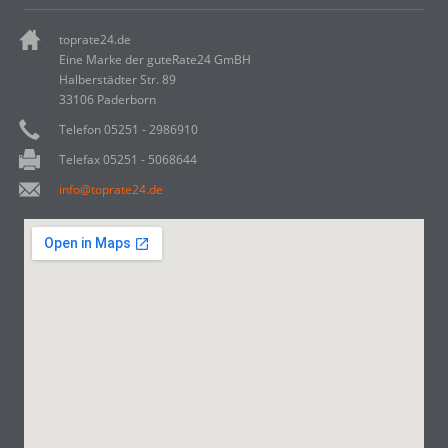
toprate24.de
Eine Marke der guteRate24 GmBH
Halberstädter Str. 89
33106 Paderborn
Telefon 05251 - 2986910
Telefax 05251 - 5068644
info@toprate24.de