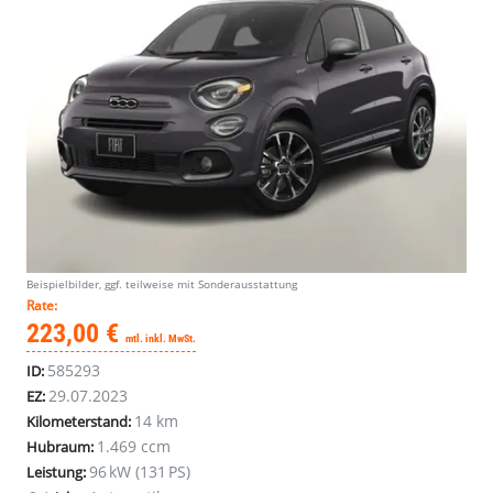
Beispielbilder, ggf. teilweise mit Sonderausstattung
Rate:
223,00 €
mtl. inkl. MwSt.
585293
ID:
29.07.2023
EZ:
14 km
Kilometerstand:
1.469 ccm
Hubraum:
96 kW (131 PS)
Leistung: