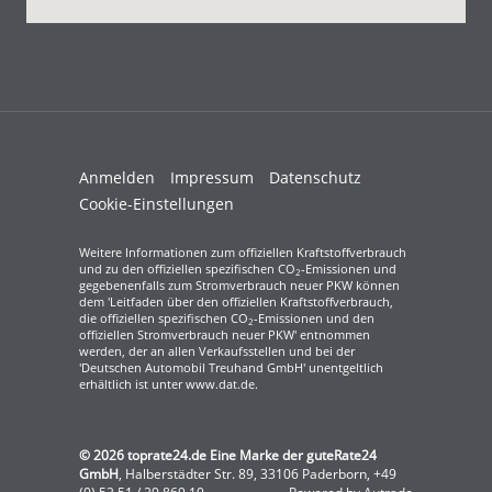
Anmelden
Impressum
Datenschutz
Cookie-Einstellungen
Weitere Informationen zum offiziellen Kraftstoffverbrauch
und zu den offiziellen spezifischen CO
-Emissionen und
2
gegebenenfalls zum Stromverbrauch neuer PKW können
dem 'Leitfaden über den offiziellen Kraftstoffverbrauch,
die offiziellen spezifischen CO
-Emissionen und den
2
offiziellen Stromverbrauch neuer PKW' entnommen
werden, der an allen Verkaufsstellen und bei der
'Deutschen Automobil Treuhand GmbH' unentgeltlich
erhältlich ist unter www.dat.de.
© 2026
toprate24.de Eine Marke der guteRate24
GmbH
,
Halberstädter Str. 89
,
33106
Paderborn,
+49