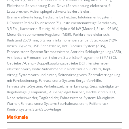
Elektrische Servolenkung Dual-Drive (Servolenkung elektrisch), 6
Lautsprecher, Außenspiegel schwarz lackiert, Elektr.
Bremskraftverteilung, Heckscheibe heizbar, Infotainment-System:
UConnect Radio (Touchscreen 7"), Instrumentenanzeige Farbdisplay,
3,5 Zoll, Karosserie: 5-türig, Mild-Hybrid 96 kW (Motor 1,5 Ltr. - 96 kW),
Motor-Schleppmoment-Regulator (MSR), Parkbremse elektrisch,
Radstand 2570 mm, Sitz vorn links höhenverstellbar, Steckdose (12V-
Anschluß) vorn, USB-Schnittstelle, Anti-Blockier-System (ABS),
Fahrassistenz-System: Bremsassistent, Antriebs-Schlupfregelung (ASR),
Antriebsart: Frontantrieb, Elektron. Stabilitäts-Programm (ESP / ESC),
Getriebe 7-Gang - Doppelkupplungsgetriebe DCT, Fensterheber
elektrisch vorn, Isofix-Aufnahmen für Kindersitz an Rücksitz, Kopf-
Airbag-System vorn und hinten, Seitenairbag vorn, Zentralverriegelung
mit Fernbedienung, Fahrassistenz-System: Berganfahrhilfe,
Fahrassistenz-System: Verkehrszeichenerkennung, Geschwindigkeits-
Regelanlage (Tempomat), Außenspiegel heizbar, Heckleuchten LED,
Nebelscheinwerfer, Tagfahrlicht, Fahrassistenz-System: Müdigkeits-
Warner, Fahrassistenz-System: Spurhalteassistent, Reifendruck-
Kontrollsystem, Start/Stop-Anlage
Merkmale