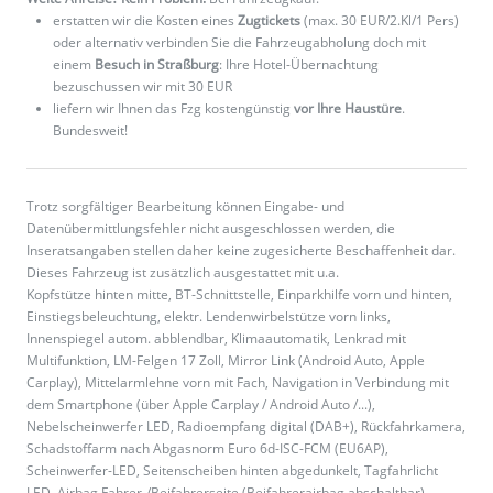
erstatten wir die Kosten eines
Zugtickets
(max. 30 EUR/2.Kl/1 Pers)
oder alternativ verbinden Sie die Fahrzeugabholung doch mit
einem
Besuch in Straßburg
: Ihre Hotel-Übernachtung
bezuschussen wir mit 30 EUR
liefern wir Ihnen das Fzg kostengünstig
vor Ihre Haustüre
.
Bundesweit!
Trotz sorgfältiger Bearbeitung können Eingabe- und
Datenübermittlungsfehler nicht ausgeschlossen werden, die
Inseratsangaben stellen daher keine zugesicherte Beschaffenheit dar.
Dieses Fahrzeug ist zusätzlich ausgestattet mit u.a.
Kopfstütze hinten mitte, BT-Schnittstelle, Einparkhilfe vorn und hinten,
Einstiegsbeleuchtung, elektr. Lendenwirbelstütze vorn links,
Innenspiegel autom. abblendbar, Klimaautomatik, Lenkrad mit
Multifunktion, LM-Felgen 17 Zoll, Mirror Link (Android Auto, Apple
Carplay), Mittelarmlehne vorn mit Fach, Navigation in Verbindung mit
dem Smartphone (über Apple Carplay / Android Auto /...),
Nebelscheinwerfer LED, Radioempfang digital (DAB+), Rückfahrkamera,
Schadstoffarm nach Abgasnorm Euro 6d-ISC-FCM (EU6AP),
Scheinwerfer-LED, Seitenscheiben hinten abgedunkelt, Tagfahrlicht
LED, Airbag Fahrer-/Beifahrerseite (Beifahrerairbag abschaltbar),