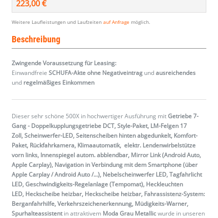
223,00 €
Weitere Laufleistungen und Laufzeiten
auf Anfrage
möglich.
Beschreibung
Zwingende Voraussetzung für Leasing:
Einwandfreie
SCHUFA-Akte ohne Negativeintrag
und
ausreichendes
und
regelmäßiges
Einkommen
Dieser sehr schöne 500X in hochwertiger Ausführung mit
Getriebe 7-
Gang - Doppelkupplungsgetriebe DCT, Style-Paket, LM-Felgen 17
Zoll, Scheinwerfer-LED, Seitenscheiben hinten abgedunkelt, Komfort-
Paket, Rückfahrkamera, Klimaautomatik, elektr. Lendenwirbelstütze
vorn links, Innenspiegel autom. abblendbar, Mirror Link (Android Auto,
Apple Carplay), Navigation in Verbindung mit dem Smartphone (über
Apple Carplay / Android Auto /...), Nebelscheinwerfer LED, Tagfahrlicht
LED, Geschwindigkeits-Regelanlage (Tempomat), Heckleuchten
LED, Heckscheibe heizbar, Heckscheibe heizbar, Fahrassistenz-System:
Berganfahrhilfe, Verkehrszeichenerkennung, Müdigkeits-Warner,
Spurhalteassistent
in attraktivem
Moda Grau Metallic
wurde in unseren