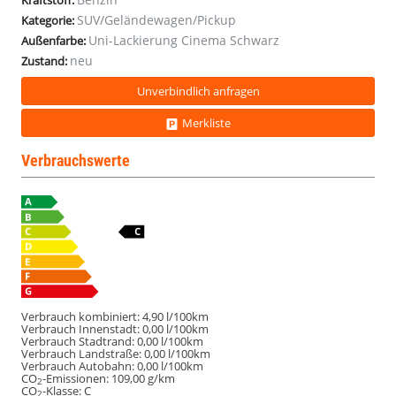
Kraftstoff:
#LED
#LED
#LED
SUV/Geländewagen/Pickup
Kategorie:
#Parksensoren
#Parksensoren
#Parksensoren
Uni-Lackierung Cinema Schwarz
Außenfarbe:
#AppleCarPlay
#AppleCarPlay
#AppleCarPlay
neu
Zustand:
Unverbindlich anfragen
Merkliste
Verbrauchswerte
Verbrauch kombiniert:
4,90 l/100km
Verbrauch Innenstadt:
0,00 l/100km
Verbrauch Stadtrand:
0,00 l/100km
Verbrauch Landstraße:
0,00 l/100km
Verbrauch Autobahn:
0,00 l/100km
CO
-Emissionen:
109,00 g/km
2
CO
-Klasse:
C
2