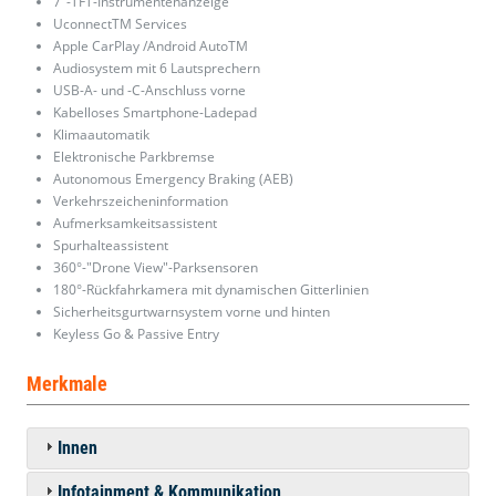
7"-TFT-Instrumentenanzeige
UconnectTM Services
Apple CarPlay /Android AutoTM
Audiosystem mit 6 Lautsprechern
USB-A- und -C-Anschluss vorne
Kabelloses Smartphone-Ladepad
Klimaautomatik
Elektronische Parkbremse
Autonomous Emergency Braking (AEB)
Verkehrszeicheninformation
Aufmerksamkeitsassistent
Spurhalteassistent
360°-"Drone View"-Parksensoren
180°-Rückfahrkamera mit dynamischen Gitterlinien
Sicherheitsgurtwarnsystem vorne und hinten
Keyless Go & Passive Entry
Merkmale
Innen
Infotainment & Kommunikation