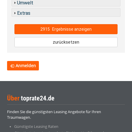
Umwelt
Extras
2915
Ergebnisse anzeigen
zurücksetzen
Anmelden
Über
toprate24.de
Finden Sie die günstigsten Leasing Angebote für Ihren
Traumwagen.
Günstigste Leasing Raten