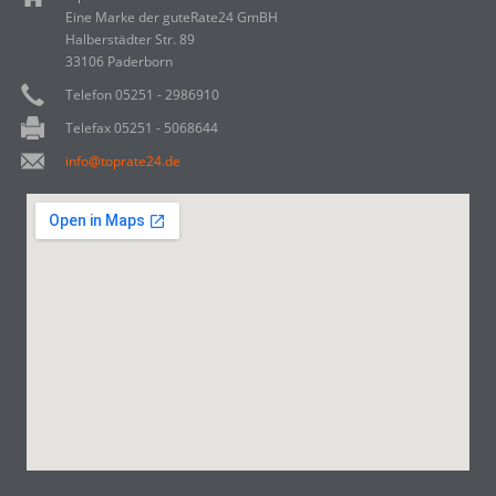
Eine Marke der guteRate24 GmBH
Halberstädter Str. 89
33106 Paderborn
Telefon 05251 - 2986910
Telefax 05251 - 5068644
info@toprate24.de