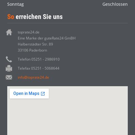
Sonntag
Geschlossen
So
erreichen Sie uns
toprate24.de
Eine Marke der guteRate24 GmBH
Halberstädter Str. 89
33106 Paderborn
Telefon 05251 - 2986910
Telefax 05251 - 5068644
info@toprate24.de