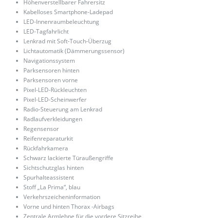
Höhenverstellbarer Fahrersitz
Kabelloses Smartphone-Ladepad
LED-Innenraumbeleuchtung
LED-Tagfahrlicht
Lenkrad mit Soft-Touch-Überzug
Lichtautomatik (Dämmerungssensor)
Navigationssystem
Parksensoren hinten
Parksensoren vorne
Pixel-LED-Rückleuchten
Pixel-LED-Scheinwerfer
Radio-Steuerung am Lenkrad
Radlaufverkleidungen
Regensensor
Reifenreparaturkit
Rückfahrkamera
Schwarz lackierte Türaußengriffe
Sichtschutzglas hinten
Spurhalteassistent
Stoff „La Prima“, blau
Verkehrszeicheninformation
Vorne und hinten Thorax -Airbags
Zentrale Armlehne für die vordere Sitzreihe