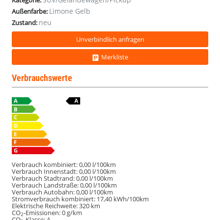
Kategorie:
#Sonderedition
#Sonderedition
#Sonderedition
#Sonderedition
#Sonderedition
Limone Gelb
Außenfarbe:
neu
Zustand:
Unverbindlich anfragen
Merkliste
Verbrauchswerte
Verbrauch kombiniert:
0,00 l/100km
Verbrauch Innenstadt:
0,00 l/100km
Verbrauch Stadtrand:
0,00 l/100km
Verbrauch Landstraße:
0,00 l/100km
Verbrauch Autobahn:
0,00 l/100km
Stromverbrauch kombiniert:
17,40 kWh/100km
Elektrische Reichweite:
320 km
CO
-Emissionen:
0 g/km
2
CO
-Klasse:
A