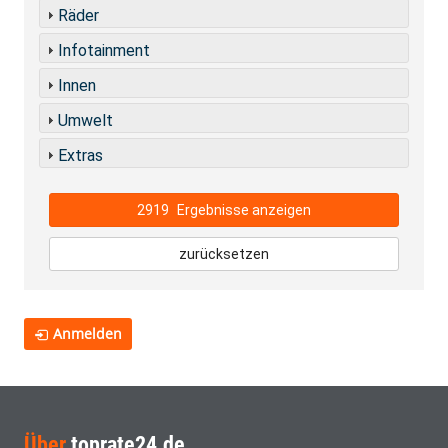
Räder
Infotainment
Innen
Umwelt
Extras
2919
Ergebnisse anzeigen
zurücksetzen
Anmelden
Über
toprate24.de