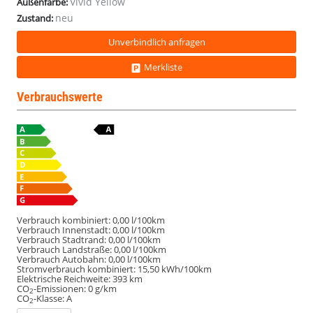
Vivid Yellow
Außenfarbe:
neu
Zustand:
Unverbindlich anfragen
Merkliste
Verbrauchswerte
Verbrauch kombiniert:
0,00 l/100km
Verbrauch Innenstadt:
0,00 l/100km
Verbrauch Stadtrand:
0,00 l/100km
Verbrauch Landstraße:
0,00 l/100km
Verbrauch Autobahn:
0,00 l/100km
Stromverbrauch kombiniert:
15,50 kWh/100km
Elektrische Reichweite:
393 km
CO
-Emissionen:
0 g/km
2
CO
-Klasse:
A
2