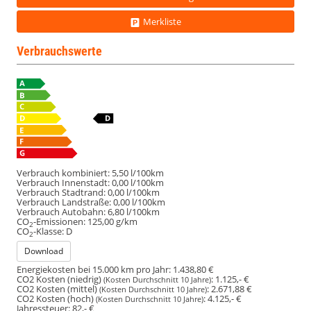
Merkliste
Verbrauchswerte
Verbrauch kombiniert:
5,50 l/100km
Verbrauch Innenstadt:
0,00 l/100km
Verbrauch Stadtrand:
0,00 l/100km
Verbrauch Landstraße:
0,00 l/100km
Verbrauch Autobahn:
6,80 l/100km
CO
-Emissionen:
125,00 g/km
2
CO
-Klasse:
D
2
Download
Energiekosten bei 15.000 km pro Jahr:
1.438,80 €
CO2 Kosten (niedrig)
:
1.125,- €
(Kosten Durchschnitt 10 Jahre)
CO2 Kosten (mittel)
:
2.671,88 €
(Kosten Durchschnitt 10 Jahre)
CO2 Kosten (hoch)
:
4.125,- €
(Kosten Durchschnitt 10 Jahre)
Jahressteuer:
82,- €