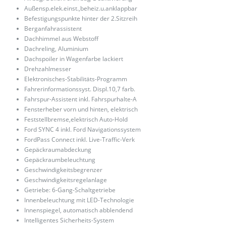
Außensp.elek.einst.,beheiz.u.anklappbar
Befestigungspunkte hinter der 2.Sitzreih
Berganfahrassistent
Dachhimmel aus Webstoff
Dachreling, Aluminium
Dachspoiler in Wagenfarbe lackiert
Drehzahlmesser
Elektronisches-Stabilitäts-Programm
Fahrerinformationssyst. Displ.10,7 farb.
Fahrspur-Assistent inkl. Fahrspurhalte-A
Fensterheber vorn und hinten, elektrisch
Feststellbremse,elektrisch Auto-Hold
Ford SYNC 4 inkl. Ford Navigationssystem
FordPass Connect inkl. Live-Traffic-Verk
Gepäckraumabdeckung
Gepäckraumbeleuchtung
Geschwindigkeitsbegrenzer
Geschwindigkeitsregelanlage
Getriebe: 6-Gang-Schaltgetriebe
Innenbeleuchtung mit LED-Technologie
Innenspiegel, automatisch abblendend
Intelligentes Sicherheits-System