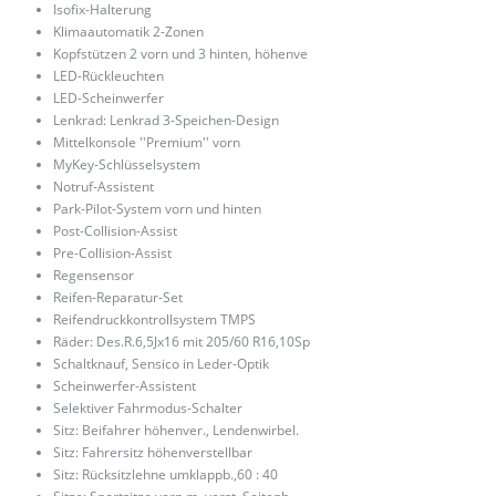
Isofix-Halterung
Klimaautomatik 2-Zonen
Kopfstützen 2 vorn und 3 hinten, höhenve
LED-Rückleuchten
LED-Scheinwerfer
Lenkrad: Lenkrad 3-Speichen-Design
Mittelkonsole ''Premium'' vorn
MyKey-Schlüsselsystem
Notruf-Assistent
Park-Pilot-System vorn und hinten
Post-Collision-Assist
Pre-Collision-Assist
Regensensor
Reifen-Reparatur-Set
Reifendruckkontrollsystem TMPS
Räder: Des.R.6,5Jx16 mit 205/60 R16,10Sp
Schaltknauf, Sensico in Leder-Optik
Scheinwerfer-Assistent
Selektiver Fahrmodus-Schalter
Sitz: Beifahrer höhenver., Lendenwirbel.
Sitz: Fahrersitz höhenverstellbar
Sitz: Rücksitzlehne umklappb.,60 : 40