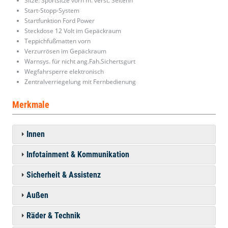
Sitze: Sportsitze vorn m. verst. Seitenh
Start-Stopp-System
Startfunktion Ford Power
Steckdose 12 Volt im Gepäckraum
Teppichfußmatten vorn
Verzurrösen im Gepäckraum
Warnsys. für nicht ang.Fah.Sichertsgurt
Wegfahrsperre elektronisch
Zentralverriegelung mit Fernbedienung
Merkmale
Innen
Infotainment & Kommunikation
Sicherheit & Assistenz
Außen
Räder & Technik