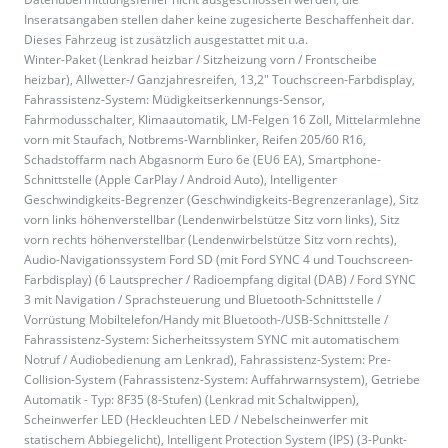
Inseratsangaben stellen daher keine zugesicherte Beschaffenheit dar.
Dieses Fahrzeug ist zusätzlich ausgestattet mit u.a.
Winter-Paket (Lenkrad heizbar / Sitzheizung vorn / Frontscheibe
heizbar), Allwetter-/ Ganzjahresreifen, 13,2" Touchscreen-Farbdisplay,
Fahrassistenz-System: Müdigkeitserkennungs-Sensor,
Fahrmodusschalter, Klimaautomatik, LM-Felgen 16 Zoll, Mittelarmlehne
vorn mit Staufach, Notbrems-Warnblinker, Reifen 205/60 R16,
Schadstoffarm nach Abgasnorm Euro 6e (EU6 EA), Smartphone-
Schnittstelle (Apple CarPlay / Android Auto), Intelligenter
Geschwindigkeits-Begrenzer (Geschwindigkeits-Begrenzeranlage), Sitz
vorn links höhenverstellbar (Lendenwirbelstütze Sitz vorn links), Sitz
vorn rechts höhenverstellbar (Lendenwirbelstütze Sitz vorn rechts),
Audio-Navigationssystem Ford SD (mit Ford SYNC 4 und Touchscreen-
Farbdisplay) (6 Lautsprecher / Radioempfang digital (DAB) / Ford SYNC
3 mit Navigation / Sprachsteuerung und Bluetooth-Schnittstelle /
Vorrüstung Mobiltelefon/Handy mit Bluetooth-/USB-Schnittstelle /
Fahrassistenz-System: Sicherheitssystem SYNC mit automatischem
Notruf / Audiobedienung am Lenkrad), Fahrassistenz-System: Pre-
Collision-System (Fahrassistenz-System: Auffahrwarnsystem), Getriebe
Automatik - Typ: 8F35 (8-Stufen) (Lenkrad mit Schaltwippen),
Scheinwerfer LED (Heckleuchten LED / Nebelscheinwerfer mit
statischem Abbiegelicht), Intelligent Protection System (IPS) (3-Punkt-