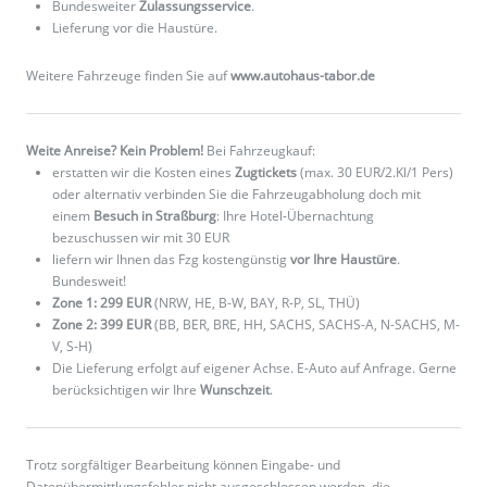
Bundesweiter
Zulassungsservice
.
Lieferung vor die Haustüre.
Weitere Fahrzeuge finden Sie auf
www.autohaus-tabor.de
Weite Anreise? Kein Problem!
Bei Fahrzeugkauf:
erstatten wir die Kosten eines
Zugtickets
(max. 30 EUR/2.Kl/1 Pers)
oder alternativ verbinden Sie die Fahrzeugabholung doch mit
einem
Besuch in Straßburg
: Ihre Hotel-Übernachtung
bezuschussen wir mit 30 EUR
liefern wir Ihnen das Fzg kostengünstig
vor Ihre Haustüre
.
Bundesweit!
Zone 1: 299 EUR
(NRW, HE, B-W, BAY, R-P, SL, THÜ)
Zone 2: 399 EUR
(BB, BER, BRE, HH, SACHS, SACHS-A, N-SACHS, M-
V, S-H)
Die Lieferung erfolgt auf eigener Achse. E-Auto auf Anfrage. Gerne
berücksichtigen wir Ihre
Wunschzeit
.
Trotz sorgfältiger Bearbeitung können Eingabe- und
Datenübermittlungsfehler nicht ausgeschlossen werden, die