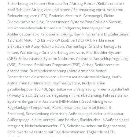
Sicherheitsgurt hinten / Gurtstraffer / Airbag Fahrer-/Beifahrerseite /
Kopf-Schulter-Airbag vorn und hinten / Seitenairbag vorn), Ambiente-
Beleuchtung vorn (LED), Bodenleuchte im Außenspiegel, Elektr.
Bremskraftverteilung, Fahrassistenz-System: Post-Collision-System,
Induktionsladeschale für mobile Endgeräte, Innenspiegel mit
Abblendautomatik, Karosserie: 5-türig, Kombiinstrument Digitalanzeige
12,3 Zoll, Motor 1,5 Ltr. - 85 kW EcoBlue TDCi KAT, Parkbremse
elektrisch mit Auto-Hold-Funktion, Warnanlage für Sicherheitsgurte
hinten, Warnanlage für Sicherheitsgurte vorn, Anti-Blockier-System
(ABS), Fahrassistenz-System: Notbrems-Assistent, Antischlupfregelung
(ASR), Elektron. Stabilitäts-Programm (ESP), Airbag Beifahrerseite
abschaltbar, Durchladeeinrichtung (Mittelarmlehne hinten),
Fensterheber elektrisch vorn + hinten mit Komfortschließung, Isofix-
Aufnahmen für Kindersitz, KeyFree-System, Rücksitzlehne
geteilt/klappbar (60:40), Sportsitze vorn, Verglasung hinten abgedunkelt
(Privacy Glass), Zentralverriegelung mit Fernbedienung, Fahrassistenz-
System: Berganfahr-Assistent (Hill-Holder), Geschwindigkeits-
Regelanlage (Tempomat), Rückfahrkamera, Lenkrad (Leder 3-
Speichen), Servolenkung elektrisch, Außenspiegel elektr. anklappbar,
Außenspiegel elektr. verstell- und heizbar, Blinkleuchte in Außenspiegel
integriert, Nebelscheinwerfer LED, Scheibenwischer mit Regensensor,
Scheinwerfer-Assistent mit Tag-/Nachtsensor, Tagfahrlicht LED,