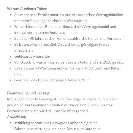
Warum Autohaus Tabor
Als moderner
Familienbetrieb
sind wir deutscher
Vertragshändler
mit mehrfach ausgezeichneten Werkstätten.
Wir verbinden das Beste aus
klassischem Vertragshandel
und
innovativem
Internet-Autohaus
.
Seit über 40 Jahren schenken uns zahlreiche Kunden ihr Vertrauen!
Es ist unser erklärtes Ziel, Deutschlands günstigste Preise
anzubieten.
Geld-zurück-Garantie
Von AutoBild wurden wir zu den besten Autohändlern 2020 gekürt.
Bekannt aus TV-Werbung auf den Sendern Pro7, Sat.1 und Kabel
Eins.
Gewinner des Gebrauchtwagen-Awards 2023.
Finanzierung und Leasing
Maßgeschneiderte Leasing- & Finanzierungslösungen. Durch unser
großes Verkaufsvolumen erhalten wir niedrigste Zinsen unserer
Partnerbanken, die wir 1 zu 1 an Sie weitergeben.
Abwicklung
Inzahlungnahme
Ihres Altwagens anhand digitaler
Fahrzeugbewertung auch ohne Besuch im Autohaus.