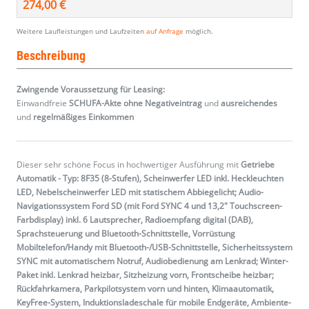
274,00 €
Weitere Laufleistungen und Laufzeiten
auf Anfrage
möglich.
Beschreibung
Zwingende Voraussetzung für Leasing:
Einwandfreie
SCHUFA-Akte ohne Negativeintrag
und
ausreichendes
und
regelmäßiges
Einkommen
Dieser sehr schöne Focus in hochwertiger Ausführung mit
Getriebe
Automatik - Typ: 8F35 (8-Stufen), Scheinwerfer LED inkl. Heckleuchten
LED, Nebelscheinwerfer LED mit statischem Abbiegelicht; Audio-
Navigationssystem Ford SD (mit Ford SYNC 4 und 13,2" Touchscreen-
Farbdisplay) inkl. 6 Lautsprecher, Radioempfang digital (DAB),
Sprachsteuerung und Bluetooth-Schnittstelle, Vorrüstung
Mobiltelefon/Handy mit Bluetooth-/USB-Schnittstelle, Sicherheitssystem
SYNC mit automatischem Notruf, Audiobedienung am Lenkrad; Winter-
Paket inkl. Lenkrad heizbar, Sitzheizung vorn, Frontscheibe heizbar;
Rückfahrkamera, Parkpilotsystem vorn und hinten, Klimaautomatik,
KeyFree-System, Induktionsladeschale für mobile Endgeräte, Ambiente-