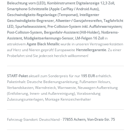
Beleuchtung vorn (LED), Kombiinstrument Digitalanzeige 12,3 Zoll,
Smartphone-Schnittstelle (Apple CarPlay / Android Auto),
Geschwindigkeits-Regelanlage (Tempomat), Intelligenter
Geschwindigkeits-Begrenzer, Allwetter-/ Ganzjahresreifen, Tagfahrlicht
LED, Spurhalteassistent, Pre-Collision-System inkl. Auffahrwarnsystem;
Post-Collision-System, Berganfahr-Assistent (Hill-Holder), Notbrems-
Assistent, Müdigkeitserkennungs-Sensor, LM-Felgen 16 Zoll
in
attraktivem
Agate Black Metallic
wurde in unseren Vertragswerkstätten
auf Herz und Nieren geprüft! Europaweite
Herstellergarantie
. Zu einer
Probefahrt sind Sie jederzeit herzlich willkommen!
START-Paket
aktuell zum Sonderpreis für nur
195 EUR
erhältlich.
Paketinhalt: Deutsche Bedienungsanleitung, Fußmatten Velours,
Verbandskasten, Warndreieck, Warnweste, Neuwagen-Aufbereitung
(Entfolierung, Innen- und Außenreinigung), Vorabsendung
Zulassungsunterlagen, Montage Kennzeichenhalter
Fahrzeug-Standort: Deutschland -
77855 Achern, Von-Drais-Str. 75