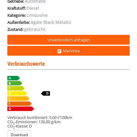
Automatik
Getriebe:
SHZ
SHZ
SHZ
SHZ
Diesel
Kraftstoff:
Kam
Kam
Kam
Kam
Limousine
Keyl
Keyl
Keyl
Keyl
Kategorie:
Agate Black Metallic
Außenfarbe:
gebraucht
Zustand:
Unverbindlich anfragen
Merkliste
Verbrauchswerte
Verbrauch kombiniert:
5,00 l/100km
CO
-Emissionen:
130,00 g/km
2
CO
-Klasse:
D
2
Download