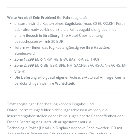
Weite Anreise? Kein Problem!
Bei Fahrzeugkauf:
erstatten wir die Kosten eines
Zugtickets
(max. 30 EUR/2.Kl/1 Pers)
oder alternativ verbinden Sie die Fahrzeugabholung doch mit
einem
Besuch in Straßburg
: Ihre Hotel-Übernachtung
bezuschussen wir mit 30 EUR
liefern wir Ihnen das Fzg kostengünstig
vor Ihre Haustüre
.
Bundesweit!
Zone 1: 299 EUR
(NRW, HE, B-W, BAY, R-P, SL, THÜ)
Zone 2: 399 EUR
(BB, BER, BRE, HH, SACHS, SACHS-A, N-SACHS, M-
V, S-H)
Die Lieferung erfolgt auf eigener Achse. E-Auto auf Anfrage. Gerne
berücksichtigen wir Ihre
Wunschzeit
.
Trotz sorgfältiger Bearbeitung können Eingabe- und
Datenübermittlungsfehler nicht ausgeschlossen werden, die
Inseratsangaben stellen daher keine zugesicherte Beschaffenheit dar.
Dieses Fahrzeug ist zusätzlich ausgestattet mit u.a.
Technologie-Paket (Head-up-Display / Adaptive Scheinwerfer LED mit
Abbiegelicht), Panorama-Schiebedach elektrisch (Brillenfach in