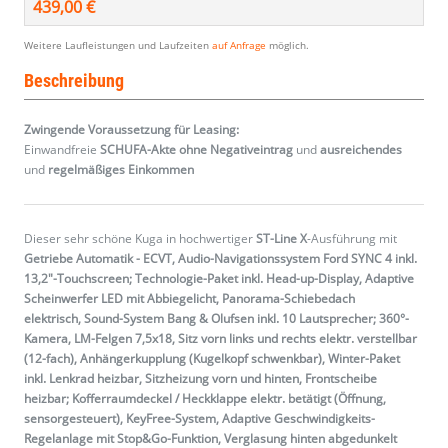
439,00 €
Weitere Laufleistungen und Laufzeiten
auf Anfrage
möglich.
Beschreibung
Zwingende Voraussetzung für Leasing:
Einwandfreie
SCHUFA-Akte ohne Negativeintrag
und
ausreichendes
und
regelmäßiges
Einkommen
Dieser sehr schöne Kuga in hochwertiger
ST-Line X
-Ausführung mit
Getriebe Automatik - ECVT, Audio-Navigationssystem Ford SYNC 4 inkl.
13,2"-Touchscreen; Technologie-Paket inkl. Head-up-Display, Adaptive
Scheinwerfer LED mit Abbiegelicht, Panorama-Schiebedach
elektrisch, Sound-System Bang & Olufsen inkl. 10 Lautsprecher; 360°-
Kamera, LM-Felgen 7,5x18, Sitz vorn links und rechts elektr. verstellbar
(12-fach), Anhängerkupplung (Kugelkopf schwenkbar), Winter-Paket
inkl. Lenkrad heizbar, Sitzheizung vorn und hinten, Frontscheibe
heizbar; Kofferraumdeckel / Heckklappe elektr. betätigt (Öffnung,
sensorgesteuert), KeyFree-System, Adaptive Geschwindigkeits-
Regelanlage mit Stop&Go-Funktion, Verglasung hinten abgedunkelt