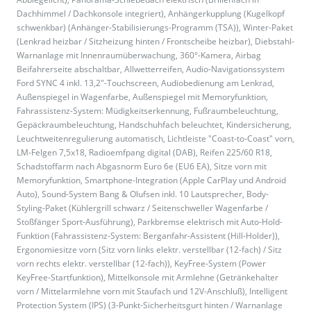
Dachhimmel / Dachkonsole integriert), Anhängerkupplung (Kugelkopf
schwenkbar) (Anhänger-Stabilisierungs-Programm (TSA)), Winter-Paket
(Lenkrad heizbar / Sitzheizung hinten / Frontscheibe heizbar), Diebstahl-
Warnanlage mit Innenraumüberwachung, 360°-Kamera, Airbag
Beifahrerseite abschaltbar, Allwetterreifen, Audio-Navigationssystem
Ford SYNC 4 inkl. 13,2"-Touchscreen, Audiobedienung am Lenkrad,
Außenspiegel in Wagenfarbe, Außenspiegel mit Memoryfunktion,
Fahrassistenz-System: Müdigkeitserkennung, Fußraumbeleuchtung,
Gepäckraumbeleuchtung, Handschuhfach beleuchtet, Kindersicherung,
Leuchtweitenregulierung automatisch, Lichtleiste "Coast-to-Coast" vorn,
LM-Felgen 7,5x18, Radioemfpang digital (DAB), Reifen 225/60 R18,
Schadstoffarm nach Abgasnorm Euro 6e (EU6 EA), Sitze vorn mit
Memoryfunktion, Smartphone-Integration (Apple CarPlay und Android
Auto), Sound-System Bang & Olufsen inkl. 10 Lautsprecher, Body-
Styling-Paket (Kühlergrill schwarz / Seitenschweller Wagenfarbe /
Stoßfänger Sport-Ausführung), Parkbremse elektrisch mit Auto-Hold-
Funktion (Fahrassistenz-System: Berganfahr-Assistent (Hill-Holder)),
Ergonomiesitze vorn (Sitz vorn links elektr. verstellbar (12-fach) / Sitz
vorn rechts elektr. verstellbar (12-fach)), KeyFree-System (Power
KeyFree-Startfunktion), Mittelkonsole mit Armlehne (Getränkehalter
vorn / Mittelarmlehne vorn mit Staufach und 12V-Anschluß), Intelligent
Protection System (IPS) (3-Punkt-Sicherheitsgurt hinten / Warnanlage