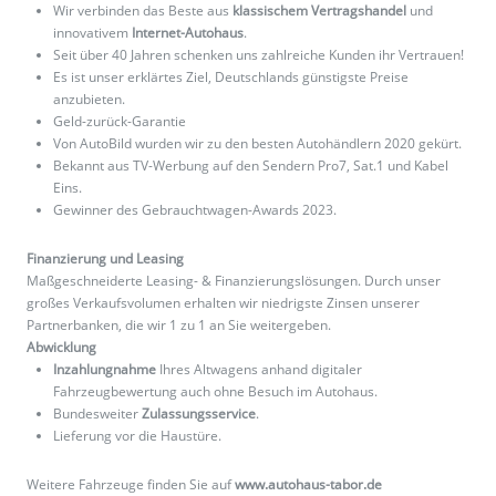
Wir verbinden das Beste aus
klassischem Vertragshandel
und
innovativem
Internet-Autohaus
.
Seit über 40 Jahren schenken uns zahlreiche Kunden ihr Vertrauen!
Es ist unser erklärtes Ziel, Deutschlands günstigste Preise
anzubieten.
Geld-zurück-Garantie
Von AutoBild wurden wir zu den besten Autohändlern 2020 gekürt.
Bekannt aus TV-Werbung auf den Sendern Pro7, Sat.1 und Kabel
Eins.
Gewinner des Gebrauchtwagen-Awards 2023.
Finanzierung und Leasing
Maßgeschneiderte Leasing- & Finanzierungslösungen. Durch unser
großes Verkaufsvolumen erhalten wir niedrigste Zinsen unserer
Partnerbanken, die wir 1 zu 1 an Sie weitergeben.
Abwicklung
Inzahlungnahme
Ihres Altwagens anhand digitaler
Fahrzeugbewertung auch ohne Besuch im Autohaus.
Bundesweiter
Zulassungsservice
.
Lieferung vor die Haustüre.
Weitere Fahrzeuge finden Sie auf
www.autohaus-tabor.de