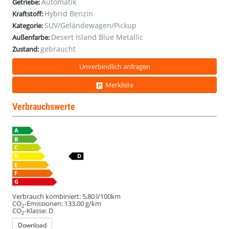
Automatik
Getriebe:
Pano
Pano
Pano
Pano
Hybrid Benzin
Kraftstoff:
AHK
AHK
AHK
AHK
SUV/Geländewagen/Pickup
ACC
ACC
ACC
ACC
Kategorie:
Desert Island Blue Metallic
Außenfarbe:
gebraucht
Zustand:
Unverbindlich anfragen
Merkliste
Verbrauchswerte
Verbrauch kombiniert:
5,80 l/100km
CO
-Emissionen:
133,00 g/km
2
CO
-Klasse:
D
2
Download