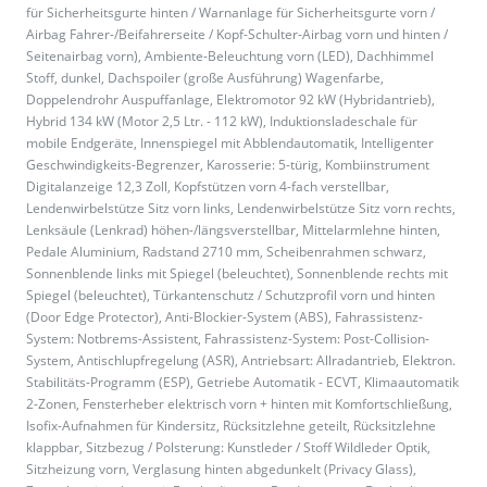
für Sicherheitsgurte hinten / Warnanlage für Sicherheitsgurte vorn /
Airbag Fahrer-/Beifahrerseite / Kopf-Schulter-Airbag vorn und hinten /
Seitenairbag vorn), Ambiente-Beleuchtung vorn (LED), Dachhimmel
Stoff, dunkel, Dachspoiler (große Ausführung) Wagenfarbe,
Doppelendrohr Auspuffanlage, Elektromotor 92 kW (Hybridantrieb),
Hybrid 134 kW (Motor 2,5 Ltr. - 112 kW), Induktionsladeschale für
mobile Endgeräte, Innenspiegel mit Abblendautomatik, Intelligenter
Geschwindigkeits-Begrenzer, Karosserie: 5-türig, Kombiinstrument
Digitalanzeige 12,3 Zoll, Kopfstützen vorn 4-fach verstellbar,
Lendenwirbelstütze Sitz vorn links, Lendenwirbelstütze Sitz vorn rechts,
Lenksäule (Lenkrad) höhen-/längsverstellbar, Mittelarmlehne hinten,
Pedale Aluminium, Radstand 2710 mm, Scheibenrahmen schwarz,
Sonnenblende links mit Spiegel (beleuchtet), Sonnenblende rechts mit
Spiegel (beleuchtet), Türkantenschutz / Schutzprofil vorn und hinten
(Door Edge Protector), Anti-Blockier-System (ABS), Fahrassistenz-
System: Notbrems-Assistent, Fahrassistenz-System: Post-Collision-
System, Antischlupfregelung (ASR), Antriebsart: Allradantrieb, Elektron.
Stabilitäts-Programm (ESP), Getriebe Automatik - ECVT, Klimaautomatik
2-Zonen, Fensterheber elektrisch vorn + hinten mit Komfortschließung,
Isofix-Aufnahmen für Kindersitz, Rücksitzlehne geteilt, Rücksitzlehne
klappbar, Sitzbezug / Polsterung: Kunstleder / Stoff Wildleder Optik,
Sitzheizung vorn, Verglasung hinten abgedunkelt (Privacy Glass),