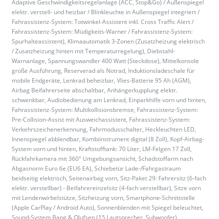
Adaptive Geschwindigkeitsregelanlage (ACC, Stop&Go) / Außenspiegel
elektr. verstell- und heizbar / Blinkleuchte in Außenspiegel integriert /
Fahrassistenz-System: Totwinkel-Assistent inkl. Cross Traffic Alert /
Fahrassistenz-System: Müdigkeits-Warner / Fahrassistenz-System:
Spurhalteassistent), Klimaautomatik 3-Zonen (Zusatzheizung elektrisch
/ Zusatzheizung hinten mit Temperaturregelung), Diebstahl-
Warnanlage, Spannungswandler 400 Watt (Steckdose), Mittelkonsole
große Ausführung, Reserverad als Notrad, Induktionsladeschale für
mobile Endgeräte, Lenkrad beheizbar, Vlies-Batterie 95 Ah (AGM),
Airbag Beifahrerseite abschaltbar, Anhängerkupplung elektr.
schwenkbar, Audiobedienung am Lenkrad, Einparkhilfe vorn und hinten,
Fahrassistenz-System: Multikollisionsbremse, Fahrassistenz-System:
Pre-Collision-Assist mit Ausweichassistent, Fahrassistenz-System:
Verkehrszeichenerkennung, Fahrmodusschalter, Heckleuchten LED,
Innenspiegel abblendbar, Kombiinstrument digital (8 Zoll), Kopf-Airbag-
System vorn und hinten, Kraftstofftank: 70 Liter, LM-Felgen 17 Zoll,
Rückfahrkamera mit 360° Umgebungsansicht, Schadstoffarm nach
Abgasnorm Euro 6e (EU6 EA), Schiebetür Lade-/Fahrgastraum
beidseitig elektrisch, Seitenairbag vorn, Sitz-Paket 29: Fahrersitz (6-fach
elektr. verstellbar) - Beifahrereinzelsitz (4-fach verstellbar), Sitze vorn
mit Lendenwirbelstütze, Sitzheizung vorn, Smartphone-Schnittstelle
(Apple CarPlay / Android Auto), Sonnenblenden mit Spiegel beleuchtet,
Sound-System Bang & Olufsen (15 Lautsprecher, Subwoofer),