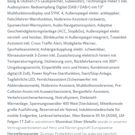
Bang & Olufsen (15 Lautsprecher, Subwoofer), Technologie-Paket 5 inkl.
Audiosystem: Radioempfang Digital (DAB / DAB+) mit 13"
Multifunktionsdisplay und SYNC 4, Außenspiegel elektr. anklappbar,
Falschfahrer-Warnfunktion, Notbrems-Assistent rückwärts,
Spurwechsel-Warnsystem, Audio-Navigationssystem, Adaptive
Geschwindigkeitsregelanlage (ACC, Stop&Go), Außenspiegel elektr.
verstell- und heizbar, Blinkleuchte in Außenspiegel integriert, Totwinkel-
Assistent inkl. Cross Traffic Alert, Müdigkeits-Warner,
Spurhalteassistent; Anhängerkupplung elektr. schwenkbar,
Klimaautomatik 3-Zonen inkl. Zusatzheizung elektrisch hinten mit
Temperaturregelung; Sitzheizung vorn, Rückfahrkamera mit 360°-
Umgebungsansicht, Einparkhilfe vorn und hinten, Kombiinstrument
digital (8 Zoll), Power KeyFree-Startfunktion, Start/Stop-Anlage,
Tagfahrlicht LED, Fernlichtassistent (Scheinwerfer mit
Abblendautomatik), Notbrems-Assistent, Multikollisionsbremse, Pre-
Collision-Assist mit Ausweichassistent, Berganfahr-Assistent,
Verkehrszeichenerkennung, Notrufsystem, Diebstahl-
Warnanlage, Spannungswandler 400 Watt (Steckdose), Mittelkonsole
große Ausführung, Reserverad als Notrad, Induktionsladeschale für
mobile Endgeräte, Lenkrad beheizbar, Vlies-Batterie 95 Ah (AGM), LM-
Felgen 17 Zoll
in attraktivem
Moondust Silver Metallic
wurde in unseren
Vertragswerkstätten auf Herz und Nieren geprüft! Europaweite
Herstellergarantie
. Zu einer Probefahrt sind Sie jederzeit herzlich