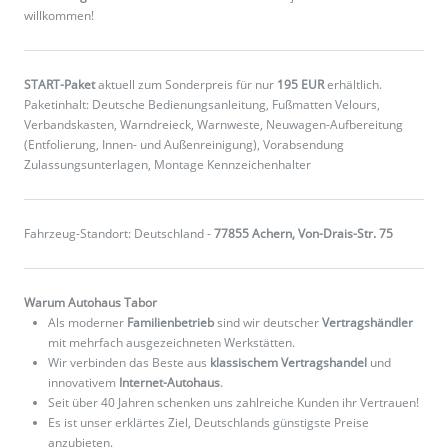
willkommen!
START-Paket
aktuell zum Sonderpreis für nur
195 EUR
erhältlich.
Paketinhalt: Deutsche Bedienungsanleitung, Fußmatten Velours,
Verbandskasten, Warndreieck, Warnweste, Neuwagen-Aufbereitung
(Entfolierung, Innen- und Außenreinigung), Vorabsendung
Zulassungsunterlagen, Montage Kennzeichenhalter
Fahrzeug-Standort: Deutschland -
77855 Achern, Von-Drais-Str. 75
Warum Autohaus Tabor
Als moderner
Familienbetrieb
sind wir deutscher
Vertragshändler
mit mehrfach ausgezeichneten Werkstätten.
Wir verbinden das Beste aus
klassischem Vertragshandel
und
innovativem
Internet-Autohaus
.
Seit über 40 Jahren schenken uns zahlreiche Kunden ihr Vertrauen!
Es ist unser erklärtes Ziel, Deutschlands günstigste Preise
anzubieten.