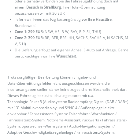
oder alternativ verbinden Sie die Fahrzeugabholung doch mit
einem
Besuch in Straßburg
: Ihre Hotel-Übernachtung
bezuschussen wir mit 30 EUR
liefern wir Ihnen das Fzg kostengünstig
vor Ihre Haustüre
.
Bundesweit!
Zone 1: 299 EUR
(NRW, HE, B-W, BAY, R-P, SL, THÜ)
Zone 2: 399 EUR
(BB, BER, BRE, HH, SACHS, SACHS-A, N-SACHS, M-
V, S-H)
Die Lieferung erfolgt auf eigener Achse. E-Auto auf Anfrage. Gerne
berücksichtigen wir Ihre
Wunschzeit
.
Trotz sorgfältiger Bearbeitung können Eingabe- und
Datenübermittlungsfehler nicht ausgeschlossen werden, die
Inseratsangaben stellen daher keine zugesicherte Beschaffenheit dar.
Dieses Fahrzeug ist zusätzlich ausgestattet mit u.a.
Technologie-Paket 5 (Audiosystem: Radioempfang Digital (DAB / DAB+)
mit 13" Multifunktionsdisplay und SYNC 4 / Außenspiegel elektr.
anklappbar / Fahrassistenz-System: Falschfahrer-Warnfunktion /
Fahrassistenz-System: Notbrems-Assistent, rückwärts / Fahrassistenz-
System: Spurwechsel-Warnsystem / Audio-Navigationssystem /
Adaptive Geschwindigkeitsregelanlage / Fahrassistenz-System: