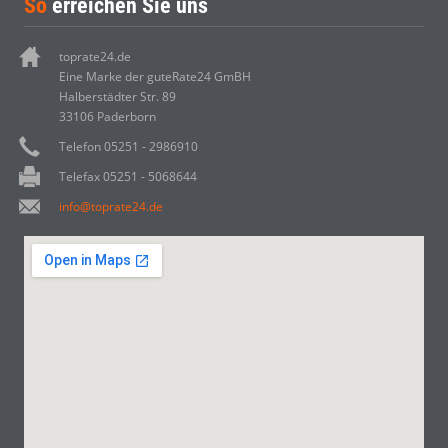
So
erreichen Sie uns
toprate24.de
Eine Marke der guteRate24 GmBH
Halberstädter Str. 89
33106 Paderborn
Telefon 05251 - 2986910
Telefax 05251 - 5068644
info@toprate24.de