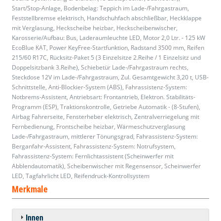
Start/Stop-Anlage, Bodenbelag: Teppich im Lade-/Fahrgastraum,
Feststellbremse elektrisch, Handschuhfach abschließbar, Heckklappe
mit Verglasung, Heckscheibe heizbar, Heckscheibenwischer,
Karosserie/Aufbau: Bus, Laderaumleuchte LED, Motor 2,0 Ltr. - 125 kW
EcoBlue KAT, Power KeyFree-Startfunktion, Radstand 3500 mm, Reifen
215/60 R17C, Rücksitz-Paket 5 (3 Einzelsitze 2.Reihe / 1 Einzelsitz und
Doppelsitzbank 3.Reihe), Schiebetür Lade-/Fahrgastraum rechts,
Steckdose 12V im Lade-/Fahrgastraum, Zul. Gesamtgewicht 3,20 t, USB-
Schnittstelle, Anti-Blockier-System (ABS), Fahrassistenz-System:
Notbrems-Assistent, Antriebsart: Frontantrieb, Elektron. Stabilitäts-
Programm (ESP), Traktionskontrolle, Getriebe Automatik - (8-Stufen),
Airbag Fahrerseite, Fensterheber elektrisch, Zentralverriegelung mit
Fernbedienung, Frontscheibe heizbar, Wärmeschutzverglasung
Lade-/Fahrgastraum, mittlerer Tönungsgrad, Fahrassistenz-System:
Berganfahr-Assistent, Fahrassistenz-System: Notrufsystem,
Fahrassistenz-System: Fernlichtassistent (Scheinwerfer mit
Abblendautomatik), Scheibenwischer mit Regensensor, Scheinwerfer
LED, Tagfahrlicht LED, Reifendruck-Kontrollsystem
Merkmale
Innen