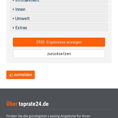
Infotainment
Innen
Umwelt
Extras
2920
Ergebnisse anzeigen
zurücksetzen
Anmelden
Über
toprate24.de
Finden Sie die günstigsten Leasing Angebote für Ihren