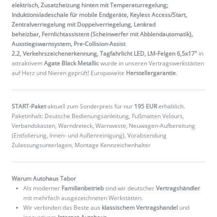
elektrisch, Zusatzheizung hinten mit Temperaturregelung;
Induktionsladeschale für mobile Endgeräte, Keyless Access/Start,
Zentralverriegelung mit Doppelverriegelung, Lenkrad
beheizbar, Fernlichtassistent (Scheinwerfer mit Abblendautomatik),
Ausstiegswarnsystem, Pre-Collision-Assist
2.2, Verkehrszeichenerkennung, Tagfahrlicht LED, LM-Felgen 6,5x17"
in
attraktivem
Agate Black Metallic
wurde in unseren Vertragswerkstätten
auf Herz und Nieren geprüft! Europaweite
Herstellergarantie
.
START-Paket
aktuell zum Sonderpreis für nur
195 EUR
erhältlich.
Paketinhalt: Deutsche Bedienungsanleitung, Fußmatten Velours,
Verbandskasten, Warndreieck, Warnweste, Neuwagen-Aufbereitung
(Entfolierung, Innen- und Außenreinigung), Vorabsendung
Zulassungsunterlagen, Montage Kennzeichenhalter
Warum Autohaus Tabor
Als moderner
Familienbetrieb
sind wir deutscher
Vertragshändler
mit mehrfach ausgezeichneten Werkstätten.
Wir verbinden das Beste aus
klassischem Vertragshandel
und