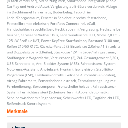
(4-fach verstellbar), Sitzheizung vorn, Smartphone-Integration (Apple
CarPlay und Android Auto), Verglasung ab B-Säule verdunkelt, Ablage
im Dachhimmel Fahrerhaus, Bodenbelag: Teppich im
Lade-/Fahrgastraum, Fenster in Schiebetür rechts, feststehend,
Feststellbremse elektrisch, FordPass Connect inkl. eCall,
Handschuhfach abschließbar, Heckklappe mit Verglasung, Heckscheibe
heizbar, Karosserie/Aufbau: Bus, Laderaumleuchte LED, Motor 2,0 Ltr. -
125 kW EcoBlue KAT, Power KeyFree-Startfunktion, Radstand 3100 mm,
Reifen 215/60 R17C, Rücksitz-Paket 5 (3 Einzelsitze 2.Reihe / 1 Einzelsitz
und Doppelsitzbank 3.Reihe), Steckdose 12V im Lade-/Fahrgastraum,
Stoßfänger in Wagenfarbe, Verzurrösen (2), Zul. Gesamtgewicht 3,20 t,
USB-Schnittstelle, Anti-Blockier-System (ABS), Fahrassistenz-System:
Notbrems-Assistent, Antriebsart: Frontantrieb, Elektron. Stabilitäts-
Programm (ESP), Traktionskontrolle, Getriebe Automatik - (8-Stufen),
Airbag Fahrerseite, Fensterheber elektrisch, Zentralverriegelung mit
Fernbedienung, Bordcomputer, Frontscheibe heizbar, Fahrassistenz-
System: Fernlichtassistent (Scheinwerfer mit Abblendautomatik),
Scheibenwischer mit Regensensor, Scheinwerfer LED, Tagfahrlicht LED,
Reifendruck-Kontrollsystem
Merkmale
Innen