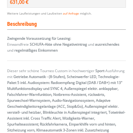
631,00 €
Weitere Laufleistungen und Laufzeiten
auf Anfrage
möglich.
Beschreibung
Zwingende Voraussetzung für Leasing:
Einwandfreie
SCHUFA-Akte ohne Negativeintrag
und
ausreichendes
und
regelmäßiges
Einkommen
Dieser sehr schöne Tourneo Custom in hochwertiger
Sport
-Ausführung
mit
Getriebe Automatik - (8-Stufen), Scheinwerfer LED, Technologie-
Paket 5 inkl. Audiosystem: Radioempfang Digital (DAB / DAB+) mit 13"
Multifunktionsdisplay und SYNC 4, Außenspiegel elektr. anklappbar,
Falschfahrer-Warnfunktion, Notbrems-Assistent, rückwärts,
Spurwechsel-Warnsystem, Audio-Navigationssystem, Adaptive
Geschwindigkeitsregelanlage (ACC, Stop&Go), Außenspiegel elektr.
verstell- und heizbar, Blinkleuchte in Außenspiegel integriert, Totwinkel-
Assistent inkl. Cross Traffic Alert, Müdigkeits-Warner,
Spurhalteassistent; Rückfahrkamera, Einparkhilfe vorn und hinten,
Sitzheizung vorn, Klimaautomatik 3-Zonen inkl. Zusatzheizung