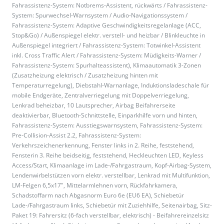
Fahrassistenz-System: Notbrems-Assistent, rückwärts / Fahrassistenz-
System: Spurwechsel-Warnsystem / Audio-Navigationssystem /
Fahrassistenz-System: Adaptive Geschwindigkeitsregelanlage (ACC,
Stop&Go) / Außenspiegel elektr. verstell- und heizbar / Blinkleuchte in
Außenspiegel integriert / Fahrassistenz-System: Totwinkel-Assistent
inkl. Cross Traffic Alert / Fahrassistenz-System: Müdigkeits-Warner /
Fahrassistenz-System: Spurhalteassistent), Klimaautomatik 3-Zonen
(Zusatzheizung elektrisch / Zusatzheizung hinten mit
Temperaturregelung), Diebstahl-Warnanlage, Induktionsladeschale für
mobile Endgeräte, Zentralverriegelung mit Doppelverriegelung,
Lenkrad beheizbar, 10 Lautsprecher, Airbag Beifahrerseite
deaktivierbar, Bluetooth-Schnittstelle, Einparkhilfe vorn und hinten,
Fahrassistenz-System: Ausstiegswarnsystem, Fahrassistenz-System:
Pre-Collision-Assist 2.2, Fahrassistenz-System:
Verkehrszeichenerkennung, Fenster links in 2. Reihe, feststehend,
Fensterin 3. Reihe beidseitig, feststehend, Heckleuchten LED, Keyless
Access/Start, Klimaanlage im Lade-/Fahrgastraum, Kopf-Airbag-System,
Lendenwirbelstützen vorn elektr. verstellbar, Lenkrad mit Multifunktion,
LM-Felgen 6,5x17", Mittelarmlehnen vorn, Rückfahrkamera,
Schadstoffarm nach Abgasnorm Euro 6e (EU6 EA), Schiebetür
Lade-/Fahrgastraum links, Schiebetür mit Zuziehhilfe, Seitenairbag, Sitz-
Paket 19: Fahrersitz (6-fach verstellbar, elektrisch) - Beifahrereinzelsitz