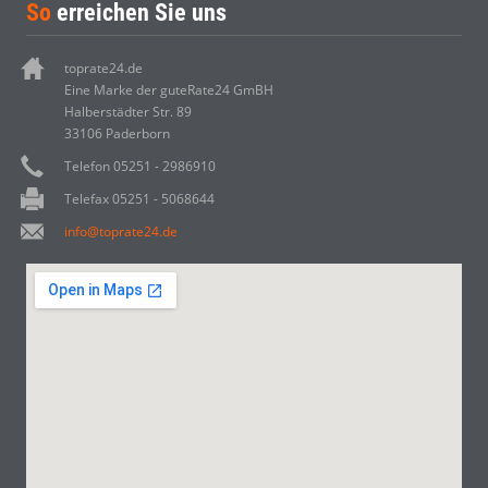
So
erreichen Sie uns
toprate24.de
Eine Marke der guteRate24 GmBH
Halberstädter Str. 89
33106 Paderborn
Telefon 05251 - 2986910
Telefax 05251 - 5068644
info@toprate24.de