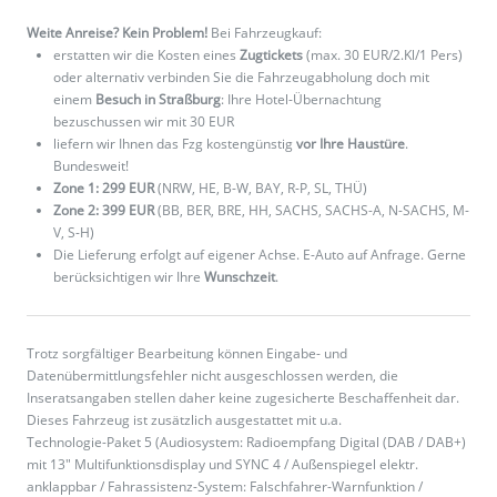
Weite Anreise? Kein Problem!
Bei Fahrzeugkauf:
erstatten wir die Kosten eines
Zugtickets
(max. 30 EUR/2.Kl/1 Pers)
oder alternativ verbinden Sie die Fahrzeugabholung doch mit
einem
Besuch in Straßburg
: Ihre Hotel-Übernachtung
bezuschussen wir mit 30 EUR
liefern wir Ihnen das Fzg kostengünstig
vor Ihre Haustüre
.
Bundesweit!
Zone 1: 299 EUR
(NRW, HE, B-W, BAY, R-P, SL, THÜ)
Zone 2: 399 EUR
(BB, BER, BRE, HH, SACHS, SACHS-A, N-SACHS, M-
V, S-H)
Die Lieferung erfolgt auf eigener Achse. E-Auto auf Anfrage. Gerne
berücksichtigen wir Ihre
Wunschzeit
.
Trotz sorgfältiger Bearbeitung können Eingabe- und
Datenübermittlungsfehler nicht ausgeschlossen werden, die
Inseratsangaben stellen daher keine zugesicherte Beschaffenheit dar.
Dieses Fahrzeug ist zusätzlich ausgestattet mit u.a.
Technologie-Paket 5 (Audiosystem: Radioempfang Digital (DAB / DAB+)
mit 13" Multifunktionsdisplay und SYNC 4 / Außenspiegel elektr.
anklappbar / Fahrassistenz-System: Falschfahrer-Warnfunktion /