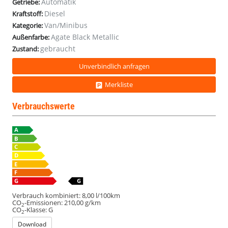
Automatik
Getriebe:
ACC
ACC
ACC
ACC
Diesel
Kraftstoff:
Van/Minibus
Kategorie:
Agate Black Metallic
Außenfarbe:
gebraucht
Zustand:
Unverbindlich anfragen
Merkliste
Verbrauchswerte
Verbrauch kombiniert:
8,00 l/100km
CO
-Emissionen:
210,00 g/km
2
CO
-Klasse:
G
2
Download