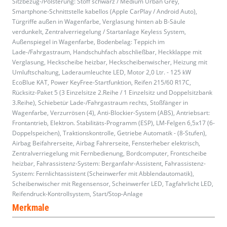
Sitzbezug-/Polsterung: Stoff schwarz / Medium Urban Grey,
Smartphone-Schnittstelle kabellos (Apple CarPlay / Android Auto),
Türgriffe außen in Wagenfarbe, Verglasung hinten ab B-Säule
verdunkelt, Zentralverriegelung / Startanlage Keyless System,
Außenspiegel in Wagenfarbe, Bodenbelag: Teppich im
Lade-/Fahrgastraum, Handschuhfach abschließbar, Heckklappe mit
Verglasung, Heckscheibe heizbar, Heckscheibenwischer, Heizung mit
Umluftschaltung, Laderaumleuchte LED, Motor 2,0 Ltr. - 125 kW
EcoBlue KAT, Power KeyFree-Startfunktion, Reifen 215/60 R17C,
Rücksitz-Paket 5 (3 Einzelsitze 2.Reihe / 1 Einzelsitz und Doppelsitzbank
3.Reihe), Schiebetür Lade-/Fahrgastraum rechts, Stoßfänger in
Wagenfarbe, Verzurrösen (4), Anti-Blockier-System (ABS), Antriebsart:
Frontantrieb, Elektron. Stabilitäts-Programm (ESP), LM-Felgen 6,5x17 (6-
Doppelspeichen), Traktionskontrolle, Getriebe Automatik - (8-Stufen),
Airbag Beifahrerseite, Airbag Fahrerseite, Fensterheber elektrisch,
Zentralverriegelung mit Fernbedienung, Bordcomputer, Frontscheibe
heizbar, Fahrassistenz-System: Berganfahr-Assistent, Fahrassistenz-
System: Fernlichtassistent (Scheinwerfer mit Abblendautomatik),
Scheibenwischer mit Regensensor, Scheinwerfer LED, Tagfahrlicht LED,
Reifendruck-Kontrollsystem, Start/Stop-Anlage
Merkmale