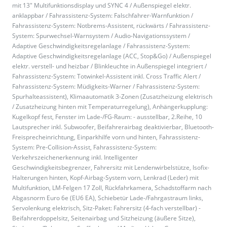
mit 13" Multifunktionsdisplay und SYNC 4 / Außenspiegel elektr.
anklappbar / Fahrassistenz-System: Falschfahrer-Warnfunktion /
Fahrassistenz-System: Notbrems-Assistent, rückwärts / Fahrassistenz-
System: Spurwechsel-Warnsystem / Audio-Navigationssystem /
Adaptive Geschwindigkeitsregelanlage / Fahrassistenz-System:
Adaptive Geschwindigkeitsregelanlage (ACC, Stop&Go) / Außenspiegel
elektr. verstell- und heizbar / Blinkleuchte in Außenspiegel integriert /
Fahrassistenz-System: Totwinkel-Assistent inkl. Cross Traffic Alert /
Fahrassistenz-System: Müdigkeits-Warner / Fahrassistenz-System:
Spurhalteassistent), Klimaautomatik 3-Zonen (Zusatzheizung elektrisch
/ Zusatzheizung hinten mit Temperaturregelung), Anhängerkupplung:
Kugelkopf fest, Fenster im Lade-/FG-Raum: - ausstellbar, 2.Reihe, 10
Lautsprecher inkl. Subwoofer, Beifahrerairbag deaktivierbar, Bluetooth-
Freisprecheinrichtung, Einparkhilfe vorn und hinten, Fahrassistenz-
System: Pre-Collision-Assist, Fahrassistenz-System:
Verkehrszeichenerkennung inkl. Intelligenter
Geschwindigkeitsbegrenzer, Fahrersitz mit Lendenwirbelstütze, Isofix-
Halterungen hinten, Kopf-Airbag-System vorn, Lenkrad (Leder) mit
Multifunktion, LM-Felgen 17 Zoll, Rückfahrkamera, Schadstoffarm nach
Abgasnorm Euro 6e (EU6 EA), Schiebetür Lade-/Fahrgastraum links,
Servolenkung elektrisch, Sitz-Paket: Fahrersitz (4-fach verstellbar) -
Beifahrerdoppelsitz, Seitenairbag und Sitzheizung (äußere Sitze),