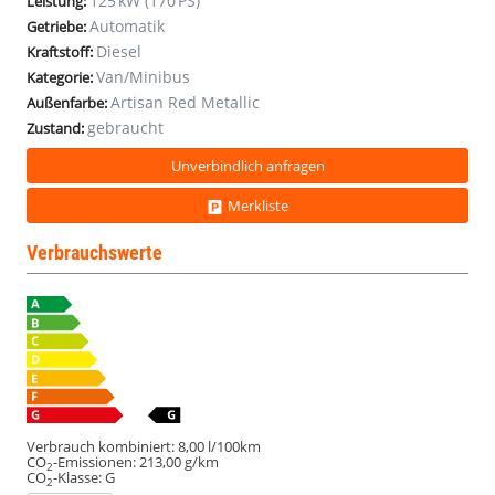
125 kW (170 PS)
Leistung:
ACC
ACC
ACC
ACC
Automatik
Getriebe:
AHK
AHK
AHK
AHK
Diesel
Kraftstoff:
Van/Minibus
Kategorie:
Artisan Red Metallic
Außenfarbe:
gebraucht
Zustand:
Unverbindlich anfragen
Merkliste
Verbrauchswerte
Verbrauch kombiniert:
8,00 l/100km
CO
-Emissionen:
213,00 g/km
2
CO
-Klasse:
G
2