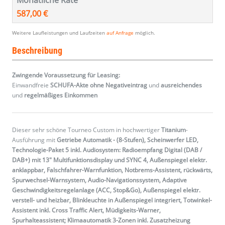
Monatliche Rate
587,00 €
Weitere Laufleistungen und Laufzeiten
auf Anfrage
möglich.
Beschreibung
Zwingende Voraussetzung für Leasing:
Einwandfreie
SCHUFA-Akte ohne Negativeintrag
und
ausreichendes
und
regelmäßiges
Einkommen
Dieser sehr schöne Tourneo Custom in hochwertiger
Titanium
-
Ausführung mit
Getriebe Automatik - (8-Stufen), Scheinwerfer LED,
Technologie-Paket 5 inkl. Audiosystem: Radioempfang Digital (DAB /
DAB+) mit 13" Multifunktionsdisplay und SYNC 4, Außenspiegel elektr.
anklappbar, Falschfahrer-Warnfunktion, Notbrems-Assistent, rückwärts,
Spurwechsel-Warnsystem, Audio-Navigationssystem, Adaptive
Geschwindigkeitsregelanlage (ACC, Stop&Go), Außenspiegel elektr.
verstell- und heizbar, Blinkleuchte in Außenspiegel integriert, Totwinkel-
Assistent inkl. Cross Traffic Alert, Müdigkeits-Warner,
Spurhalteassistent; Klimaautomatik 3-Zonen inkl. Zusatzheizung