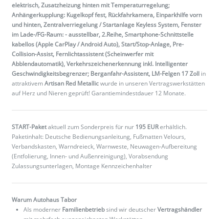
elektrisch, Zusatzheizung hinten mit Temperaturregelung;
Anhängerkupplung: Kugelkopf fest, Rückfahrkamera, Einparkhilfe vorn
und hinten, Zentralverriegelung / Startanlage Keyless System, Fenster
im Lade-/FG-Raum: - ausstellbar, 2.Reihe, Smartphone-Schnittstelle
kabellos (Apple CarPlay / Android Auto), Start/Stop-Anlage, Pre-
Collision-Assist, Fernlichtassistent (Scheinwerfer mit
Abblendautomatik), Verkehrszeichenerkennung inkl. Intelligenter
Geschwindigkeitsbegrenzer; Berganfahr-Assistent, LM-Felgen 17 Zoll
in
attraktivem
Artisan Red Metallic
wurde in unseren Vertragswerkstätten
auf Herz und Nieren geprüft! Garantiemindestdauer 12 Monate.
START-Paket
aktuell zum Sonderpreis für nur
195 EUR
erhältlich.
Paketinhalt: Deutsche Bedienungsanleitung, Fußmatten Velours,
Verbandskasten, Warndreieck, Warnweste, Neuwagen-Aufbereitung
(Entfolierung, Innen- und Außenreinigung), Vorabsendung
Zulassungsunterlagen, Montage Kennzeichenhalter
Warum Autohaus Tabor
Als moderner
Familienbetrieb
sind wir deutscher
Vertragshändler