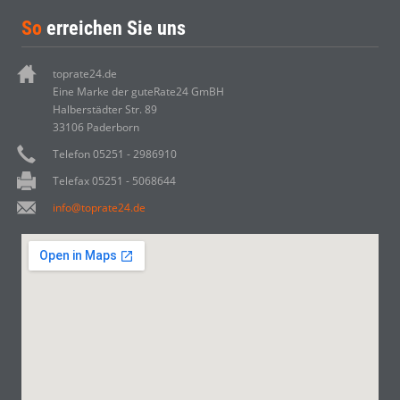
So
erreichen Sie uns
toprate24.de
Eine Marke der guteRate24 GmBH
Halberstädter Str. 89
33106 Paderborn
Telefon 05251 - 2986910
Telefax 05251 - 5068644
info@toprate24.de