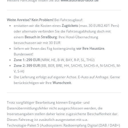
Weitere Fahrzeuge finden Sie auf
www.autohaus-tabor.de
Weite Anreise? Kein Problem!
Bei Fahrzeugkauf:
erstatten wir die Kosten eines
Zugtickets
(max. 30 EUR/2.Kl/1 Pers)
oder alternativ verbinden Sie die Fahrzeugabholung doch mit
einem
Besuch in Straßburg
: Ihre Hotel-Übernachtung
bezuschussen wir mit 30 EUR
liefern wir Ihnen das Fzg kostengünstig
vor Ihre Haustüre
.
Bundesweit!
Zone 1: 299 EUR
(NRW, HE, B-W, BAY, R-P, SL, THÜ)
Zone 2: 399 EUR
(BB, BER, BRE, HH, SACHS, SACHS-A, N-SACHS, M-
V, S-H)
Die Lieferung erfolgt auf eigener Achse. E-Auto auf Anfrage. Gerne
berücksichtigen wir Ihre
Wunschzeit
.
Trotz sorgfältiger Bearbeitung können Eingabe- und
Datenübermittlungsfehler nicht ausgeschlossen werden, die
Inseratsangaben stellen daher keine zugesicherte Beschaffenheit dar.
Dieses Fahrzeug ist zusätzlich ausgestattet mit u.a.
Technologie-Paket 5 (Audiosystem: Radioempfang Digital (DAB / DAB+)