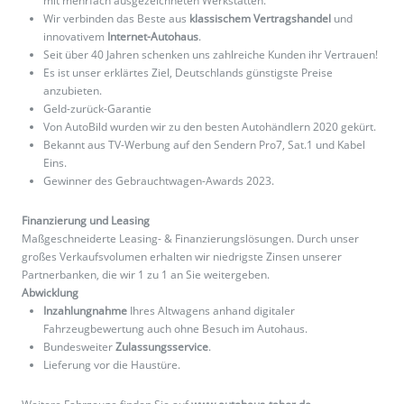
mit mehrfach ausgezeichneten Werkstätten.
Wir verbinden das Beste aus
klassischem Vertragshandel
und
innovativem
Internet-Autohaus
.
Seit über 40 Jahren schenken uns zahlreiche Kunden ihr Vertrauen!
Es ist unser erklärtes Ziel, Deutschlands günstigste Preise
anzubieten.
Geld-zurück-Garantie
Von AutoBild wurden wir zu den besten Autohändlern 2020 gekürt.
Bekannt aus TV-Werbung auf den Sendern Pro7, Sat.1 und Kabel
Eins.
Gewinner des Gebrauchtwagen-Awards 2023.
Finanzierung und Leasing
Maßgeschneiderte Leasing- & Finanzierungslösungen. Durch unser
großes Verkaufsvolumen erhalten wir niedrigste Zinsen unserer
Partnerbanken, die wir 1 zu 1 an Sie weitergeben.
Abwicklung
Inzahlungnahme
Ihres Altwagens anhand digitaler
Fahrzeugbewertung auch ohne Besuch im Autohaus.
Bundesweiter
Zulassungsservice
.
Lieferung vor die Haustüre.