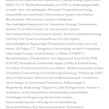
DAB+) mit 13" Multifunktionsdisplay und SYNC 4, Außenspiegel elektr.
verstell-, heiz- und anklappbar, Bluetooth Freisprecheinrichtung,
Einparkhilfe vorn und hinten, Fahrassistenz-System: Falschfahrer-
Warnfunktion, Fahrassistenz-System: Intelligenter
Geschwindigkeitsbegrenzer mit Tempolimit-Anzeige, Fahrassistenz-
System: Pre-Collision-Assist 2.0, Fahrassistenz-System:
Spurhalteassistent, Fahrassistenz-System: Verkehrszeichenerkennung,
Ford Key Free-System (schlüsselfreies Ent-/Verriegeln),
Geschwindigkeits-Regelanlage (Tempomat), Leseleuchten vorn und
hinten, LM-Felgen 17", Navigation in Verbindung mit dem Smartphone
(über Apple Carplay / Android Auto /...), Reifen 215/60 R17,
Rückfahrkamera, Schadstoffarm nach Abgasnorm Euro 6d-ISC-FCM
(EU6 AP), Smartphone Schnittstelle (Apple CarPlay & Android Auto),
Sitz-Paket 16: Fahrersitz (4-fach verstellbar) - Beifahrereinzelsitz (4-fach
verstellbar) Seitenairbag und Sitzheizung (Sitzbezug / Polsterung: Stoff /
Sitze im Fahrerhaus: Fahrersitz mit Lendenwirbelstütze / Armlehnen
vorn), Ablage im Dachhimmel Fahrerhaus, Außenspiegel in
Wagenfarbe, Bodenbelag: Teppich im Lade-/Fahrgastraum, Fenster in
Schiebetür rechts, feststehend, Handschuhfach abschließbar,
Heckklappe mit Verglasung, Heckscheibe heizbar,
Heckscheibenwischer, Heizung mit Umluftschaltung,
Karosserie/Aufbau: Bus, Karosserievariante: Normaldach,