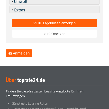
Umwelt
Extras
2918
Ergebnisse anzeigen
zurücksetzen
Anmelden
Über
toprate24.de
Finden Sie die günstigsten Leasing Angebote für Ihren
Traumwagen.
Günstigste Leasing Raten
Günstigste Leasing Angebote für Neu- Vorführ- und