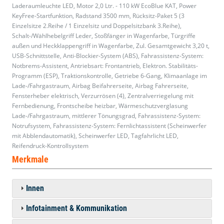
Laderaumleuchte LED, Motor 2,0 Ltr. - 110 kW EcoBlue KAT, Power
KeyFree-Startfunktion, Radstand 3500 mm, Rücksitz-Paket 5 (3
Einzelsitze 2.Reihe / 1 Einzelsitz und Doppelsitzbank 3.Reihe),
Schalt-/Wählhebelgriff Leder, Stoßfänger in Wagenfarbe, Türgriffe
außen und Heckklappengriff in Wagenfarbe, Zul. Gesamtgewicht 3,20 t,
USB-Schnittstelle, Anti-Blockier-System (ABS), Fahrassistenz-System:
Notbrems-Assistent, Antriebsart: Frontantrieb, Elektron. Stabilitäts-
Programm (ESP), Traktionskontrolle, Getriebe 6-Gang, Klimaanlage im
Lade-/Fahrgastraum, Airbag Beifahrerseite, Airbag Fahrerseite,
Fensterheber elektrisch, Verzurrösen (4), Zentralverriegelung mit
Fernbedienung, Frontscheibe heizbar, Wärmeschutzverglasung
Lade-/Fahrgastraum, mittlerer Tönungsgrad, Fahrassistenz-System:
Notrufsystem, Fahrassistenz-System: Fernlichtassistent (Scheinwerfer
mit Abblendautomatik), Scheinwerfer LED, Tagfahrlicht LED,
Reifendruck-Kontrollsystem
Merkmale
Innen
Infotainment & Kommunikation