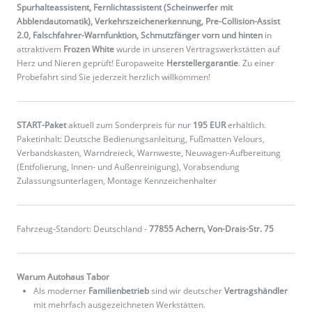
Spurhalteassistent, Fernlichtassistent (Scheinwerfer mit
Abblendautomatik), Verkehrszeichenerkennung, Pre-Collision-Assist
2.0, Falschfahrer-Warnfunktion, Schmutzfänger vorn und hinten
in
attraktivem
Frozen White
wurde in unseren Vertragswerkstätten auf
Herz und Nieren geprüft! Europaweite
Herstellergarantie
. Zu einer
Probefahrt sind Sie jederzeit herzlich willkommen!
START-Paket
aktuell zum Sonderpreis für nur
195 EUR
erhältlich.
Paketinhalt: Deutsche Bedienungsanleitung, Fußmatten Velours,
Verbandskasten, Warndreieck, Warnweste, Neuwagen-Aufbereitung
(Entfolierung, Innen- und Außenreinigung), Vorabsendung
Zulassungsunterlagen, Montage Kennzeichenhalter
Fahrzeug-Standort: Deutschland -
77855 Achern, Von-Drais-Str. 75
Warum Autohaus Tabor
Als moderner
Familienbetrieb
sind wir deutscher
Vertragshändler
mit mehrfach ausgezeichneten Werkstätten.