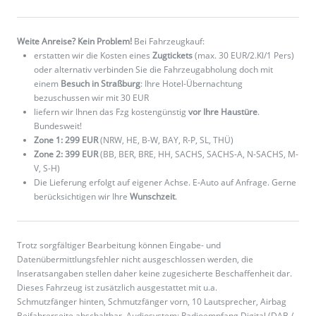
Weite Anreise? Kein Problem!
Bei Fahrzeugkauf:
erstatten wir die Kosten eines
Zugtickets
(max. 30 EUR/2.Kl/1 Pers)
oder alternativ verbinden Sie die Fahrzeugabholung doch mit
einem
Besuch in Straßburg
: Ihre Hotel-Übernachtung
bezuschussen wir mit 30 EUR
liefern wir Ihnen das Fzg kostengünstig
vor Ihre Haustüre
.
Bundesweit!
Zone 1: 299 EUR
(NRW, HE, B-W, BAY, R-P, SL, THÜ)
Zone 2: 399 EUR
(BB, BER, BRE, HH, SACHS, SACHS-A, N-SACHS, M-
V, S-H)
Die Lieferung erfolgt auf eigener Achse. E-Auto auf Anfrage. Gerne
berücksichtigen wir Ihre
Wunschzeit
.
Trotz sorgfältiger Bearbeitung können Eingabe- und
Datenübermittlungsfehler nicht ausgeschlossen werden, die
Inseratsangaben stellen daher keine zugesicherte Beschaffenheit dar.
Dieses Fahrzeug ist zusätzlich ausgestattet mit u.a.
Schmutzfänger hinten, Schmutzfänger vorn, 10 Lautsprecher, Airbag
Beifahrerseite abschaltbar, Audiosystem: Radioempfang Digital (DAB /