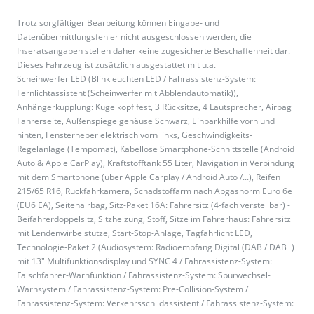
Trotz sorgfältiger Bearbeitung können Eingabe- und
Datenübermittlungsfehler nicht ausgeschlossen werden, die
Inseratsangaben stellen daher keine zugesicherte Beschaffenheit dar.
Dieses Fahrzeug ist zusätzlich ausgestattet mit u.a.
Scheinwerfer LED (Blinkleuchten LED / Fahrassistenz-System:
Fernlichtassistent (Scheinwerfer mit Abblendautomatik)),
Anhängerkupplung: Kugelkopf fest, 3 Rücksitze, 4 Lautsprecher, Airbag
Fahrerseite, Außenspiegelgehäuse Schwarz, Einparkhilfe vorn und
hinten, Fensterheber elektrisch vorn links, Geschwindigkeits-
Regelanlage (Tempomat), Kabellose Smartphone-Schnittstelle (Android
Auto & Apple CarPlay), Kraftstofftank 55 Liter, Navigation in Verbindung
mit dem Smartphone (über Apple Carplay / Android Auto /...), Reifen
215/65 R16, Rückfahrkamera, Schadstoffarm nach Abgasnorm Euro 6e
(EU6 EA), Seitenairbag, Sitz-Paket 16A: Fahrersitz (4-fach verstellbar) -
Beifahrerdoppelsitz, Sitzheizung, Stoff, Sitze im Fahrerhaus: Fahrersitz
mit Lendenwirbelstütze, Start-Stop-Anlage, Tagfahrlicht LED,
Technologie-Paket 2 (Audiosystem: Radioempfang Digital (DAB / DAB+)
mit 13" Multifunktionsdisplay und SYNC 4 / Fahrassistenz-System:
Falschfahrer-Warnfunktion / Fahrassistenz-System: Spurwechsel-
Warnsystem / Fahrassistenz-System: Pre-Collision-System /
Fahrassistenz-System: Verkehrsschildassistent / Fahrassistenz-System: