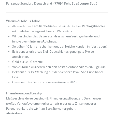
Fahrzeug-Standort: Deutschland -
77694 Kehl, Straßburger Str. 5
Warum Autohaus Tabor
Als moderner
Familienbetrieb
sind wir deutscher
Vertragshändler
mit mehrfach ausgezeichneten Werkstätten.
Wir verbinden das Beste aus
klassischem Vertragshandel
und
innovativem
Internet-Autohaus
.
Seit über 40 Jahren schenken uns zahlreiche Kunden ihr Vertrauen!
Es ist unser erklärtes Ziel, Deutschlands günstigste Preise
anzubieten.
Geld-zurück-Garantie
Von AutoBild wurden wir zu den besten Autohändlern 2020 gekürt.
Bekannt aus TV-Werbung auf den Sendern Pro7, Sat.1 und Kabel
Eins.
Gewinner des Gebrauchtwagen-Awards 2023.
Finanzierung und Leasing
Maßgeschneiderte Leasing- & Finanzierungslösungen. Durch unser
großes Verkaufsvolumen erhalten wir niedrigste Zinsen unserer
Partnerbanken, die wir 1 zu 1 an Sie weitergeben.
Abwicklung