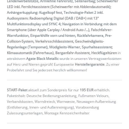
Lendenwirbelstütze, Armlehne Fahrersitz, Seitenairbag; Scheinwerfer
LED inkl. Fernlichtassistent (Scheinwerfer mit Abblendautomatik);
Anhängerkupplung: Kugelkopf fest, Technologie-Paket 2 inkl.
Audiosystem: Radioempfang Digital (DAB / DAB+) mit 13"
Multifunktionsdisplay und SYNC 4; Navigation in Verbindung mit dem
Smartphone (über Apple Carplay / Android Auto /...), Falschfahrer-
Warnfunktion, Einparkhilfe vorn und hinten, Rückfahrkamera, Pre-
Collision-System, Verkehrsschildassistent, Geschwindigkeits-
Regelanlage (Tempomat), Müdigkeits-Warner, Spurhalteassistent;
Klimaautomatik (Fahrerhaus), Berganfahr-Assistent, Heckflügeltüren
in
attraktivem
Agate Black Metallic
wurde in unseren Vertragswerkstätten
auf Herz und Nieren geprüft! Europaweite
Herstellergarantie
. Zu einer
Probefahrt sind Sie jederzeit herzlich willkommen!
START-Paket
aktuell zum Sonderpreis für nur
195 EUR
erhältlich.
Paketinhalt: Deutsche Bedienungsanleitung, Fußmatten Velours,
Verbandskasten, Warndreieck, Warnweste, Neuwagen-Aufbereitung
(Entfolierung, Innen- und Außenreinigung), Vorabsendung
Zulassungsunterlagen, Montage Kennzeichenhalter