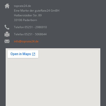
toprate24.de
Eine Marke der guteRate24 GmBH
Halberstädter Str. 89
33106 Paderborn
Telefon 05251 - 2986910
Telefax 05251 - 5068644
info@toprate24.de