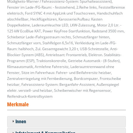
Müdigkeits-Warner / Fahrassistenz-System: Spurhalteassistent),
Fenster im Lade-/FG-Raum: - feststehend, 2.Reihe links, Feststellbremse
elektrisch, Ford SYNC 4 mit AppLink und Touchscreen, Handschuhfach
abschließbar, Heckflügeltüren, Karosserie/Aufbau: Kasten
Doppelkabine, Laderaumleuchte LED, LKW-Zulassung, Motor 2,0 Ltr. -
125 kW EcoBlue KAT, Power KeyFree-Startfunktion, Radstand 3500 mm,
Schiebetür Lade-/Fahrgastraum rechts, Schmutzfänger hinten,
Schmutzfänger vorn, Stahlfelgen 6,5x16, Verkleidung im Lade-/FG-
Raum: halbhoch, Zul. Gesamtgewicht 3,20 t, USB-Schnittstelle, Anti-
Blockier-System (ABS), Antriebsart: Frontantrieb, Elektron. Stabilitäts-
Programm (ESP), Traktionskontrolle, Getriebe Automatik - (8-Stufen),
Klimaautomatik, Armlehne Fahrersitz, Laderaumtrennwand ohne
Fenster, Sitze im Fahrerhaus: Fahrer- und Beifahrersitz heizbar,
Zentralverriegelung mit Fernbedienung, Bordcomputer, Frontscheibe
heizbar, Fahrassistenz-System: Berganfahr-Assistent, Außenspiegel
elektr. verstell- und heizbar, Scheibenwischer mit Regensensor,
Reifendruck-Kontrollsystem
Merkmale
Innen