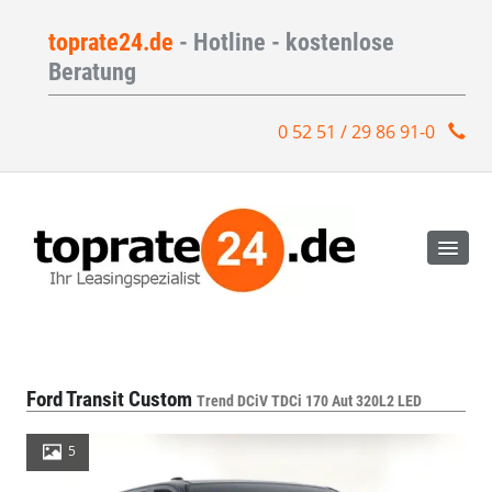
toprate24.de
- Hotline - kostenlose
Beratung
0 52 51 / 29 86 91-0
Ford Transit Custom
Trend DCiV TDCi 170 Aut 320L2 LED
5