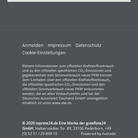
Anmelden
Impressum
Datenschutz
Cookie-Einstellungen
Weitere Informationen zum offiziellen Kraftstoffverbrauch
und zu den offiziellen spezifischen CO
-Emissionen und
2
gegebenenfalls zum Stromverbrauch neuer PKW können
dem 'Leitfaden über den offiziellen Kraftstoffverbrauch,
die offiziellen spezifischen CO
-Emissionen und den
2
offiziellen Stromverbrauch neuer PKW' entnommen
werden, der an allen Verkaufsstellen und bei der
'Deutschen Automobil Treuhand GmbH' unentgeltlich
erhältlich ist unter www.dat.de.
© 2026
toprate24.de Eine Marke der guteRate24
GmbH
,
Halberstädter Str. 89
,
33106
Paderborn,
+49
(0) 52 51 / 29 869 10
Powered by Autrado