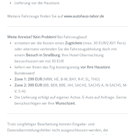
Lieferung vor die Haustüre.
Weitere Fahrzeuge finden Sie auf
www.autohaus-tabor.de
Weite Anreise? Kein Problem!
Bei Fahrzeugkauf:
erstatten wir die Kosten eines
Zugtickets
(max. 30 EUR/2.Kl/1 Pers)
oder alternativ verbinden Sie die Fahrzeugabholung doch mit
einem
Besuch in Straßburg
: Ihre Hotel-Übernachtung
bezuschussen wir mit 30 EUR
liefern wir Ihnen das Fzg kostengünstig
vor Ihre Haustüre
.
Bundesweit!
Zone 1: 299 EUR
(NRW, HE, B-W, BAY, R-P, SL, THÜ)
Zone 2: 399 EUR
(BB, BER, BRE, HH, SACHS, SACHS-A, N-SACHS, M-
V, S-H)
Die Lieferung erfolgt auf eigener Achse. E-Auto auf Anfrage. Gerne
berücksichtigen wir Ihre
Wunschzeit
.
Trotz sorgfältiger Bearbeitung können Eingabe- und
Datenübermittlungsfehler nicht ausgeschlossen werden, die