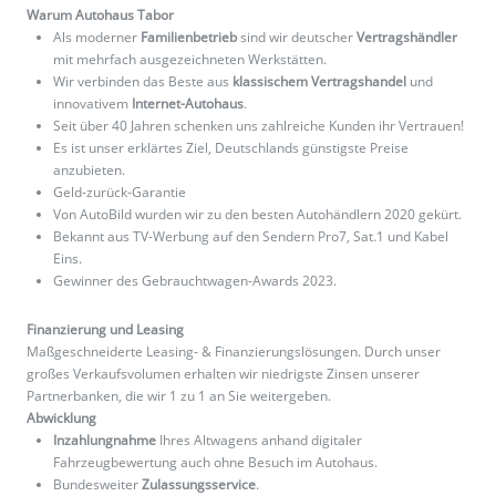
Warum Autohaus Tabor
Als moderner
Familienbetrieb
sind wir deutscher
Vertragshändler
mit mehrfach ausgezeichneten Werkstätten.
Wir verbinden das Beste aus
klassischem Vertragshandel
und
innovativem
Internet-Autohaus
.
Seit über 40 Jahren schenken uns zahlreiche Kunden ihr Vertrauen!
Es ist unser erklärtes Ziel, Deutschlands günstigste Preise
anzubieten.
Geld-zurück-Garantie
Von AutoBild wurden wir zu den besten Autohändlern 2020 gekürt.
Bekannt aus TV-Werbung auf den Sendern Pro7, Sat.1 und Kabel
Eins.
Gewinner des Gebrauchtwagen-Awards 2023.
Finanzierung und Leasing
Maßgeschneiderte Leasing- & Finanzierungslösungen. Durch unser
großes Verkaufsvolumen erhalten wir niedrigste Zinsen unserer
Partnerbanken, die wir 1 zu 1 an Sie weitergeben.
Abwicklung
Inzahlungnahme
Ihres Altwagens anhand digitaler
Fahrzeugbewertung auch ohne Besuch im Autohaus.
Bundesweiter
Zulassungsservice
.