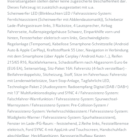
Inseratsangaben stellen daher keine zugesicherte Beschaffenheit dar.
Dieses Fahrzeug ist zusätzlich ausgestattet mit u.a.
Scheinwerfer LED (Blinkleuchten LED / Fahrassistenz-System:
Fernlichtassistent (Scheinwerfer mit Abblendautomatik)), Schiebetür
Lade-/Fahrgastraum links, 3 Rücksitze, 4 Lautsprecher, Airbag
Fahrerseite, Außenspiegelgehäuse Schwarz, Einparkhilfe vorn und
hinten, Fensterheber elektrisch vorn links, Geschwindigkeits-
Regelanlage (Tempomat), Kabellose Smartphone-Schnittstelle (Android
Auto & Apple CarPlay), Kraftstofftank 55 Liter, Navigation in Verbindung
mit dem Smartphone (über Apple Carplay / Android Auto /...), Reifen
215/65 R16, Rückfahrkamera, Schadstoffarm nach Abgasnorm Euro 6e
(EU6 EA), Seitenairbag, Sitz-Paket 16A: Fahrersitz (4-fach verstellbar) -
Beifahrerdoppelsitz, Sitzheizung, Stoff, Sitze im Fahrerhaus: Fahrersitz
mit Lendenwirbelstütze, Start-Stop-Anlage, Tagfahrlicht LED,
Technologie-Paket 2 (Audiosystem: Radioempfang Digital (DAB / DAB+)
mit 13" Multifunktionsdisplay und SYNC 4 / Fahrassistenz-System:
Falschfahrer-Warnfunktion / Fahrassistenz-System: Spurwechsel-
Warnsystem / Fahrassistenz-System: Pre-Collision-System /
Fahrassistenz-System: Verkehrsschildassistent / Fahrassistenz-System:
Müdigkeits-Warner / Fahrassistenz-System: Spurhalteassistent),
Fenster im Lade-/FG-Raum: - feststehend, 2.Reihe links, Feststellbremse
elektrisch, Ford SYNC 4 mit AppLink und Touchscreen, Handschuhfach
abschließbar, Heckflügeltüren, Karosserie/Aufbau: Kasten