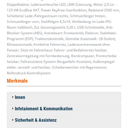
Doppelkabine, Laderaumleuchte LED, LKW-Zulassung, Motor 2,0 Ltr. -
125 kW EcoBlue KAT, Power KeyFree-Startfunktion, Radstand 3500 mm,
Schiebetür Lade-/Fahrgastraum rechts, Schmutzfänger hinten,
Schmutzfänger vorn, Stahlfelgen 6,5x16, Verkleidung im Lade-/FG-
Raum: halbhoch, Zul. Gesamtgewicht 3,20 t, USB-Schnittstelle, Anti-
Blockier-System (ABS), Antriebsart: Frontantrieb, Elektron. Stabilitäts-
Programm (ESP), Traktionskontrolle, Getriebe Automatik - (8-Stufen),
Klimaautomatik, Armlehne Fahrersitz, Laderaumtrennwand ohne
Fenster, Sitze im Fahrerhaus: Fahrer- und Beifahrersitz heizbar,
Zentralverriegelung mit Fernbedienung, Bordcomputer, Frontscheibe
heizbar, Fahrassistenz-System: Berganfahr-Assistent, Außenspiegel
elektr. verstell- und heizbar, Scheibenwischer mit Regensensor,
Reifendruck-Kontrollsystem
Merkmale
Innen
Infotainment & Kommunikation
Sicherheit & Assistenz