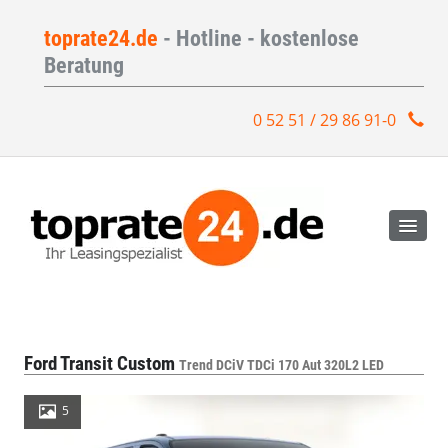
toprate24.de
- Hotline - kostenlose
Beratung
0 52 51 / 29 86 91-0
Ford Transit Custom
Trend DCiV TDCi 170 Aut 320L2 LED
5