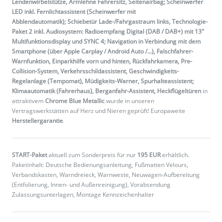
Lendenwirbelstütze, Armlehne Fahrersitz, Seitenairbag; Scheinwerfer
LED inkl. Fernlichtassistent (Scheinwerfer mit
Abblendautomatik); Schiebetür Lade-/Fahrgastraum links, Technologie-
Paket 2 inkl. Audiosystem: Radioempfang Digital (DAB / DAB+) mit 13"
Multifunktionsdisplay und SYNC 4; Navigation in Verbindung mit dem
Smartphone (über Apple Carplay / Android Auto /...), Falschfahrer-
Warnfunktion, Einparkhilfe vorn und hinten, Rückfahrkamera, Pre-
Collision-System, Verkehrsschildassistent, Geschwindigkeits-
Regelanlage (Tempomat), Müdigkeits-Warner, Spurhalteassistent;
Klimaautomatik (Fahrerhaus), Berganfahr-Assistent, Heckflügeltüren
in
attraktivem
Chrome Blue Metallic
wurde in unseren
Vertragswerkstätten auf Herz und Nieren geprüft! Europaweite
Herstellergarantie
.
START-Paket
aktuell zum Sonderpreis für nur
195 EUR
erhältlich.
Paketinhalt: Deutsche Bedienungsanleitung, Fußmatten Velours,
Verbandskasten, Warndreieck, Warnweste, Neuwagen-Aufbereitung
(Entfolierung, Innen- und Außenreinigung), Vorabsendung
Zulassungsunterlagen, Montage Kennzeichenhalter