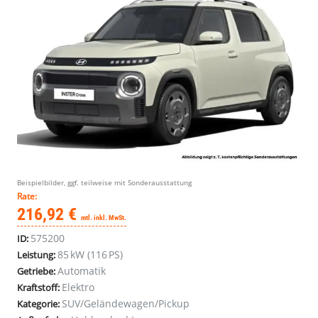
Beispielbilder, ggf. teilweise mit Sonderausstattung
Rate:
216,92 €
mtl. inkl. MwSt.
575200
ID:
85 kW (116 PS)
Leistung:
Automatik
Getriebe:
Elektro
Kraftstoff:
SUV/Geländewagen/Pickup
Kategorie: