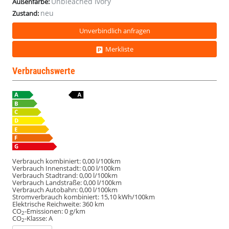
Unbleached Ivory
Außenfarbe:
neu
Zustand:
Unverbindlich anfragen
Merkliste
Verbrauchswerte
Verbrauch kombiniert:
0,00 l/100km
Verbrauch Innenstadt:
0,00 l/100km
Verbrauch Stadtrand:
0,00 l/100km
Verbrauch Landstraße:
0,00 l/100km
Verbrauch Autobahn:
0,00 l/100km
Stromverbrauch kombiniert:
15,10 kWh/100km
Elektrische Reichweite:
360 km
CO
-Emissionen:
0 g/km
2
CO
-Klasse:
A
2