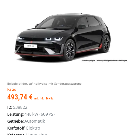
Beispielbilder, ggf. teilweise mit Sonderausstattung
Rate:
493,74 €
mtl. inkl. MwSt.
538822
ID:
448 kW (609 PS)
Leistung:
Automatik
Getriebe:
Elektro
Kraftstoff:
Limousine