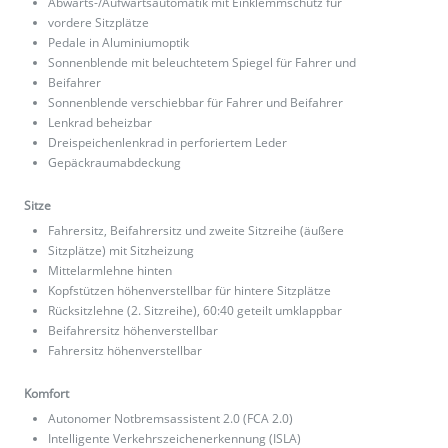
Abwärts-/Aufwärtsautomatik mit Einklemmschutz für
vordere Sitzplätze
Pedale in Aluminiumoptik
Sonnenblende mit beleuchtetem Spiegel für Fahrer und
Beifahrer
Sonnenblende verschiebbar für Fahrer und Beifahrer
Lenkrad beheizbar
Dreispeichenlenkrad in perforiertem Leder
Gepäckraumabdeckung
Sitze
Fahrersitz, Beifahrersitz und zweite Sitzreihe (äußere
Sitzplätze) mit Sitzheizung
Mittelarmlehne hinten
Kopfstützen höhenverstellbar für hintere Sitzplätze
Rücksitzlehne (2. Sitzreihe), 60:40 geteilt umklappbar
Beifahrersitz höhenverstellbar
Fahrersitz höhenverstellbar
Komfort
Autonomer Notbremsassistent 2.0 (FCA 2.0)
Intelligente Verkehrszeichenerkennung (ISLA)