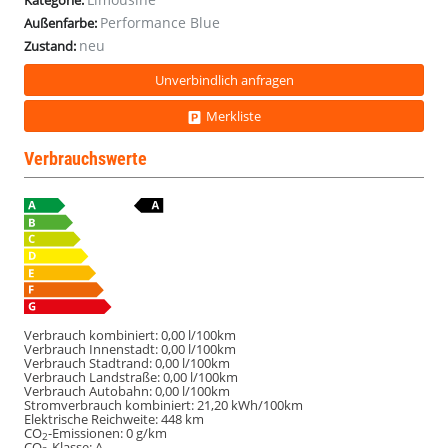
Kategorie:
Performance Blue
Außenfarbe:
neu
Zustand:
Unverbindlich anfragen
Merkliste
Verbrauchswerte
Verbrauch kombiniert:
0,00 l/100km
Verbrauch Innenstadt:
0,00 l/100km
Verbrauch Stadtrand:
0,00 l/100km
Verbrauch Landstraße:
0,00 l/100km
Verbrauch Autobahn:
0,00 l/100km
Stromverbrauch kombiniert:
21,20 kWh/100km
Elektrische Reichweite:
448 km
CO
-Emissionen:
0 g/km
2
CO
-Klasse:
A