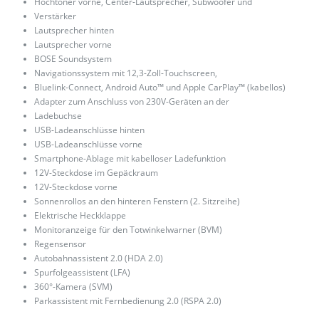
Hochtöner vorne, Center-Lautsprecher, Subwoofer und
Verstärker
Lautsprecher hinten
Lautsprecher vorne
BOSE Soundsystem
Navigationssystem mit 12,3-Zoll-Touchscreen,
Bluelink-Connect, Android Auto™ und Apple CarPlay™ (kabellos)
Adapter zum Anschluss von 230V-Geräten an der
Ladebuchse
USB-Ladeanschlüsse hinten
USB-Ladeanschlüsse vorne
Smartphone-Ablage mit kabelloser Ladefunktion
12V-Steckdose im Gepäckraum
12V-Steckdose vorne
Sonnenrollos an den hinteren Fenstern (2. Sitzreihe)
Elektrische Heckklappe
Monitoranzeige für den Totwinkelwarner (BVM)
Regensensor
Autobahnassistent 2.0 (HDA 2.0)
Spurfolgeassistent (LFA)
360°-Kamera (SVM)
Parkassistent mit Fernbedienung 2.0 (RSPA 2.0)