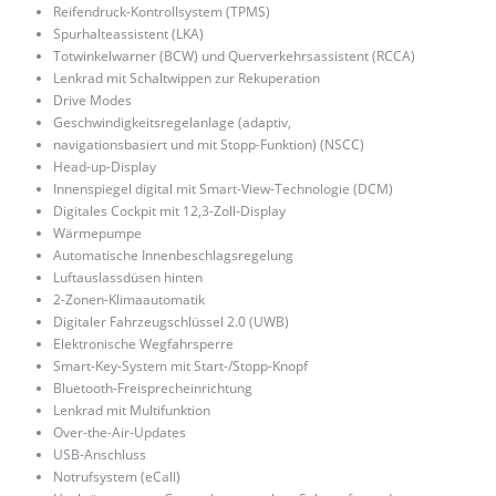
Reifendruck-Kontrollsystem (TPMS)
Spurhalteassistent (LKA)
Totwinkelwarner (BCW) und Querverkehrsassistent (RCCA)
Lenkrad mit Schaltwippen zur Rekuperation
Drive Modes
Geschwindigkeitsregelanlage (adaptiv,
navigationsbasiert und mit Stopp-Funktion) (NSCC)
Head-up-Display
Innenspiegel digital mit Smart-View-Technologie (DCM)
Digitales Cockpit mit 12,3-Zoll-Display
Wärmepumpe
Automatische Innenbeschlagsregelung
Luftauslassdüsen hinten
2-Zonen-Klimaautomatik
Digitaler Fahrzeugschlüssel 2.0 (UWB)
Elektronische Wegfahrsperre
Smart-Key-System mit Start-/Stopp-Knopf
Bluetooth-Freisprecheinrichtung
Lenkrad mit Multifunktion
Over-the-Air-Updates
USB-Anschluss
Notrufsystem (eCall)