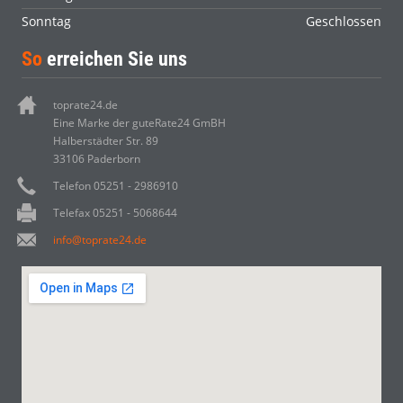
Sonntag
Geschlossen
So
erreichen Sie uns
toprate24.de
Eine Marke der guteRate24 GmBH
Halberstädter Str. 89
33106 Paderborn
Telefon 05251 - 2986910
Telefax 05251 - 5068644
info@toprate24.de