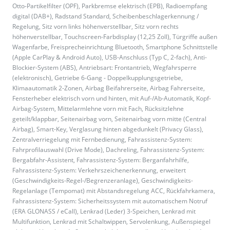
Otto-Partikelfilter (OPF), Parkbremse elektrisch (EPB), Radioempfang
digital (DAB+), Radstand Standard, Scheibenbeschlagerkennung /
Regelung, Sitz vorn links höhenverstellbar, Sitz vorn rechts
höhenverstellbar, Touchscreen-Farbdisplay (12,25 Zoll), Türgriffe außen
Wagenfarbe, Freisprecheinrichtung Bluetooth, Smartphone Schnittstelle
(Apple CarPlay & Android Auto), USB-Anschluss (Typ C, 2-fach), Anti-
Blockier-System (ABS), Antriebsart: Frontantrieb, Wegfahrsperre
(elektronisch), Getriebe 6-Gang - Doppelkupplungsgetriebe,
Klimaautomatik 2-Zonen, Airbag Beifahrerseite, Airbag Fahrerseite,
Fensterheber elektrisch vorn und hinten, mit Auf-/Ab-Automatik, Kopf-
Airbag-System, Mittelarmlehne vorn mit Fach, Rücksitzlehne
geteilt/klappbar, Seitenairbag vorn, Seitenairbag vorn mitte (Central
Airbag), Smart-Key, Verglasung hinten abgedunkelt (Privacy Glass),
Zentralverriegelung mit Fernbedienung, Fahrassistenz-System:
Fahrprofilauswahl (Drive Mode), Dachreling, Fahrassistenz-System:
Bergabfahr-Assistent, Fahrassistenz-System: Berganfahrhilfe,
Fahrassistenz-System: Verkehrszeichenerkennung, erweitert
(Geschwindigkeits-Regel-/Begrenzeranlage), Geschwindigkeits-
Regelanlage (Tempomat) mit Abstandsregelung ACC, Rückfahrkamera,
Fahrassistenz-System: Sicherheitssystem mit automatischem Notruf
(ERA GLONASS / eCall), Lenkrad (Leder) 3-Speichen, Lenkrad mit
Multifunktion, Lenkrad mit Schaltwippen, Servolenkung, Außenspiegel