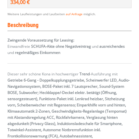
334,00 €
Weitere Laufleistungen und Laufzeiten
auf Anfrage
möglich.
Beschreibung
Zwingende Voraussetzung für Leasing:
Einwandfreie
SCHUFA-Akte ohne Negativeintrag
und
ausreichendes
und
regelmäßiges
Einkommen
Dieser sehr schöne Kona in hochwertiger
Trend
-Ausführung mit
Getriebe 6-Gang - Doppelkupplungsgetriebe, Scheinwerfer LED, Audio-
Navigationssystem, BOSE-Paket inkl. 7 Lautsprecher, Sound-System
BOSE, Subwoofer; Heckklappe/-Deckel elektr. betätigt (Öffnung,
sensorgesteuert), Funktions-Paket inkl. Lenkrad heizbar, Sitzheizung
vorn, Scheibenwischer mit Regensenso; Einparkhilfe vorn und hinten,
Klimaautomatik 2-Zonen, Geschwindigkeits-Regelanlage (Tempomat)
mit Abstandsregelung ACC, Rückfahrkamera, Verglasung hinten
abgedunkelt (Privacy Glass), Induktionsladeschale für Smartphone,
Totwinkel-Assistent, Autonome Notbremsfunktion inkl.
Frontkollisionswarnung (FCA), Autobahnassistent,