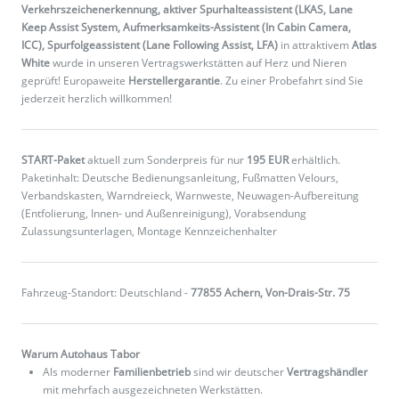
Verkehrszeichenerkennung, aktiver Spurhalteassistent (LKAS, Lane
Keep Assist System, Aufmerksamkeits-Assistent (In Cabin Camera,
ICC), Spurfolgeassistent (Lane Following Assist, LFA)
in attraktivem
Atlas
White
wurde in unseren Vertragswerkstätten auf Herz und Nieren
geprüft! Europaweite
Herstellergarantie
. Zu einer Probefahrt sind Sie
jederzeit herzlich willkommen!
START-Paket
aktuell zum Sonderpreis für nur
195 EUR
erhältlich.
Paketinhalt: Deutsche Bedienungsanleitung, Fußmatten Velours,
Verbandskasten, Warndreieck, Warnweste, Neuwagen-Aufbereitung
(Entfolierung, Innen- und Außenreinigung), Vorabsendung
Zulassungsunterlagen, Montage Kennzeichenhalter
Fahrzeug-Standort: Deutschland -
77855 Achern, Von-Drais-Str. 75
Warum Autohaus Tabor
Als moderner
Familienbetrieb
sind wir deutscher
Vertragshändler
mit mehrfach ausgezeichneten Werkstätten.