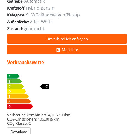
Automatik
Getriebe:
SHZ
SHZ
SHZ
SHZ
SHZ
SHZ
SHZ
SHZ
SHZ
SHZ
SHZ
Hybrid Benzin
Kraftstoff:
ACC
ACC
ACC
ACC
ACC
ACC
ACC
ACC
ACC
ACC
ACC
SUV/Geländewagen/Pickup
Kategorie:
Atlas White
Außenfarbe:
gebraucht
Zustand:
Unverbindlich anfragen
Merkliste
Verbrauchswerte
Verbrauch kombiniert:
4,70 l/100km
CO
-Emissionen:
106,00 g/km
2
CO
-Klasse:
C
2
Download