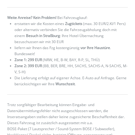
Weite Anreise? Kein Problem!
Bei Fahrzeugkauf:
erstatten wir die Kosten eines
Zugtickets
(max. 30 EUR/2.Kl/1 Pers)
oder alternativ verbinden Sie die Fahrzeugabholung doch mit
einem
Besuch in Straßburg
: Ihre Hotel-Übernachtung
bezuschussen wir mit 30 EUR
liefern wir Ihnen das Fzg kostengünstig
vor Ihre Haustüre
.
Bundesweit!
Zone 1: 299 EUR
(NRW, HE, B-W, BAY, R-P, SL, THÜ)
Zone 2: 399 EUR
(BB, BER, BRE, HH, SACHS, SACHS-A, N-SACHS, M-
V, S-H)
Die Lieferung erfolgt auf eigener Achse. E-Auto auf Anfrage. Gerne
berücksichtigen wir Ihre
Wunschzeit
.
Trotz sorgfältiger Bearbeitung können Eingabe- und
Datenübermittlungsfehler nicht ausgeschlossen werden, die
Inseratsangaben stellen daher keine zugesicherte Beschaffenheit dar.
Dieses Fahrzeug ist zusätzlich ausgestattet mit u.a.
BOSE-Paket (7 Lautsprecher / Sound-System BOSE / Subwoofer),
Heckklappe/-Deckel elektr. betätigt (Öffnung, sensorgesteuert),