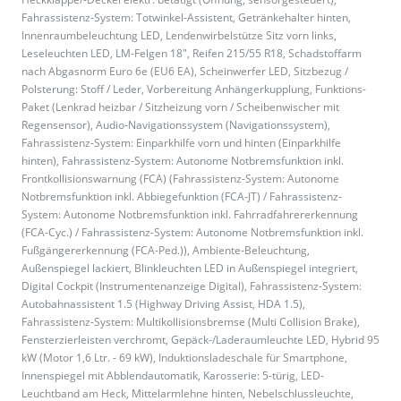
Fahrassistenz-System: Totwinkel-Assistent, Getränkehalter hinten,
Innenraumbeleuchtung LED, Lendenwirbelstütze Sitz vorn links,
Leseleuchten LED, LM-Felgen 18", Reifen 215/55 R18, Schadstoffarm
nach Abgasnorm Euro 6e (EU6 EA), Scheinwerfer LED, Sitzbezug /
Polsterung: Stoff / Leder, Vorbereitung Anhängerkupplung, Funktions-
Paket (Lenkrad heizbar / Sitzheizung vorn / Scheibenwischer mit
Regensensor), Audio-Navigationssystem (Navigationssystem),
Fahrassistenz-System: Einparkhilfe vorn und hinten (Einparkhilfe
hinten), Fahrassistenz-System: Autonome Notbremsfunktion inkl.
Frontkollisionswarnung (FCA) (Fahrassistenz-System: Autonome
Notbremsfunktion inkl. Abbiegefunktion (FCA-JT) / Fahrassistenz-
System: Autonome Notbremsfunktion inkl. Fahrradfahrererkennung
(FCA-Cyc.) / Fahrassistenz-System: Autonome Notbremsfunktion inkl.
Fußgängererkennung (FCA-Ped.)), Ambiente-Beleuchtung,
Außenspiegel lackiert, Blinkleuchten LED in Außenspiegel integriert,
Digital Cockpit (Instrumentenanzeige Digital), Fahrassistenz-System:
Autobahnassistent 1.5 (Highway Driving Assist, HDA 1.5),
Fahrassistenz-System: Multikollisionsbremse (Multi Collision Brake),
Fensterzierleisten verchromt, Gepäck-/Laderaumleuchte LED, Hybrid 95
kW (Motor 1,6 Ltr. - 69 kW), Induktionsladeschale für Smartphone,
Innenspiegel mit Abblendautomatik, Karosserie: 5-türig, LED-
Leuchtband am Heck, Mittelarmlehne hinten, Nebelschlussleuchte,