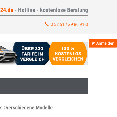
e24.de
- Hotline - kostenlose Beratung
0 52 51 / 29 86 91-0
Anmelden
k #verschiedene Modelle