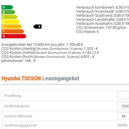
Verbrauch kombiniert:
6,50 l/
Verbrauch Innenstadt:
0,00 l/
Verbrauch Stadtrand:
0,00 l/1
Verbrauch Landstraße:
0,00 l/
Verbrauch Autobahn:
0,00 l/1
CO
-Emissionen:
147,00 g/km
2
CO
-Klasse:
E
2
Energiekosten bei 15.000 km pro Jahr:
1.700,40 €
CO2 Kosten (niedrig)
:
1.323,- €
(Kosten Durchschnitt 10 Jahre)
CO2 Kosten (mittel)
:
3.142,12 €
(Kosten Durchschnitt 10 Jahre)
CO2 Kosten (hoch)
:
4.851,- €
(Kosten Durchschnitt 10 Jahre)
Jahressteuer:
146,- €
Hyundai TUCSON
Leasingangebot
Anzahlung
Laufleistung p.a.
Laufzeit (Monate)
Laufleistung gesamt
20000