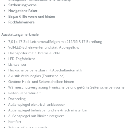
Sitzheizung vorne
Navigations-Paket
Einparkhilfe vorne und hinten
Rückfahrkamera
Ausstattungsmerkmale
7,0 J x 17-Zoll-Leichtmetallfelgen mit 215/65 R 17 Bereifung
Voll-LED-Scheinwerfer und stat. Abbiegelicht
Dachspoiler mit 3. Bremsleuchte
LED-Tagfahrlicht
Lichtsensor
Heckscheibe beheizbar mit Abschaltautomatik
Akustik-Verbundglas (Frontscheibe)
Getönte Heck- und Seitenscheiben hinten
Wärmeschutzverglasung Frontscheibe und getönte Seitenscheiben vorne
Reifen-Reparatur-Kit
Dachreling
Außenspiegel elektrisch anklappbar
Außenspiegel beheizbar und elektrisch einstellbar
Außenspiegel mit Blinker integriert
Komfort
2-Zonen-Klimaautomatik