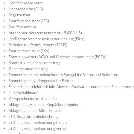
12V-Steckdose vorne
Insassenalarm (RSA)
Regensensor
Spurfolgeassistent (LFA)
Rückfahrkamera
Autonomer Notbremsassistent 1.5 (FCA 1.5)
Intelligente Verkehrszeichenerkennung (ISLA)
Reifendruck-Kontrollsystem (TPMS)
Spurhalteassistent (LKA)
Totwinkelwarner (BCW) und Querverkehrsassistent (RCCA)
Komfort- und Innenausstattung
Gepäckraumabdeckung
Sonnenblende mit beleuchtetem Spiegel für Fahrer und Beifahrer
Sonnenblende verlängerbar für Fahrer
Fensterheber elektrisch inkl. Abwärts-/Aufwärtsautomatik mit Einklemmschu
Lederschaltknauf
Vierspeichenlenkrad in Leder
Ablagen unterhalb des Gepäckraumboden
Ablagefach in der Mittelkonsole
LED-Gepäckraumbeleuchtung
LED-Innenraumbeleuchtung hinten
LED-Innenraumbeleuchtung vorne