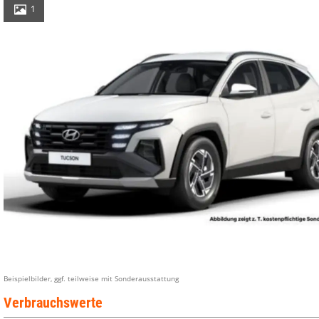
1
Beispielbilder, ggf. teilweise mit Sonderausstattung
Verbrauchswerte