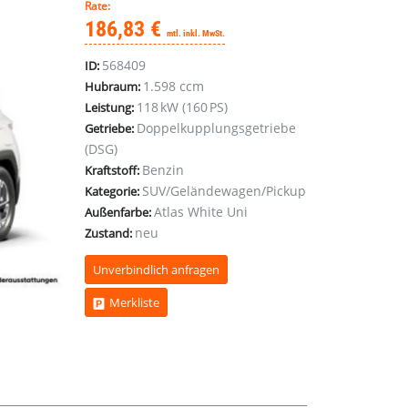
Rate:
186,83 €
mtl. inkl. MwSt.
568409
ID:
1.598 ccm
Hubraum:
118 kW (160 PS)
Leistung:
Doppelkupplungsgetriebe
Getriebe:
(DSG)
Benzin
Kraftstoff:
SUV/Geländewagen/Pickup
Kategorie:
Atlas White Uni
Außenfarbe:
neu
Zustand:
Unverbindlich anfragen
Merkliste