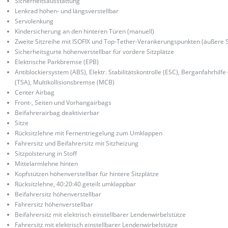
Sicherheitsausstattung
Lenkrad höhen- und längsverstellbar
Servolenkung
Kindersicherung an den hinteren Türen (manuell)
Zweite Sitzreihe mit ISOFIX und Top-Tether-Verankerungspunkten (äußere S
Sicherheitsgurte höhenverstellbar für vordere Sitzplätze
Elektrische Parkbremse (EPB)
Antiblockiersystem (ABS), Elektr. Stabilitätskontrolle (ESC), Berganfahrhilf
(TSA), Multikollisionsbremse (MCB)
Center Airbag
Front-, Seiten und Vorhangairbags
Beifahrerairbag deaktivierbar
Sitze
Rücksitzlehne mit Fernentriegelung zum Umklappen
Fahrersitz und Beifahrersitz mit Sitzheizung
Sitzpolsterung in Stoff
Mittelarmlehne hinten
Kopfstützen höhenverstellbar für hintere Sitzplätze
Rücksitzlehne, 40:20:40 geteilt umklappbar
Beifahrersitz höhenverstellbar
Fahrersitz höhenverstellbar
Beifahrersitz mit elektrisch einstellbarer Lendenwirbelstütze
Fahrersitz mit elektrisch einstellbarer Lendenwirbelstütze