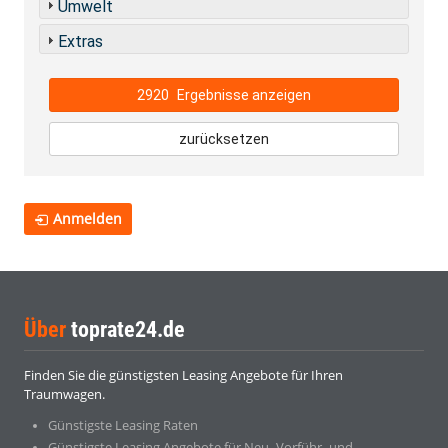
Umwelt
Extras
2920
Ergebnisse anzeigen
zurücksetzen
Anmelden
Über
toprate24.de
Finden Sie die günstigsten Leasing Angebote für Ihren
Traumwagen.
Günstigste Leasing Raten
Günstigste Leasing Angebote für Neu- Vorführ- und