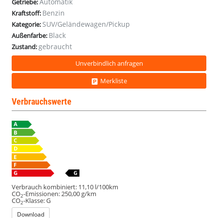
Automatik
Getriebe:
Alpine
Alpine
Alpine
Alpine
Benzin
Kraftstoff:
SUV/Geländewagen/Pickup
Kategorie:
Black
Außenfarbe:
gebraucht
Zustand:
Unverbindlich anfragen
Merkliste
Verbrauchswerte
Verbrauch kombiniert:
11,10 l/100km
CO
-Emissionen:
250,00 g/km
2
CO
-Klasse:
G
2
Download