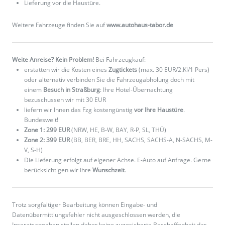
Lieferung vor die Haustüre.
Weitere Fahrzeuge finden Sie auf
www.autohaus-tabor.de
Weite Anreise? Kein Problem!
Bei Fahrzeugkauf:
erstatten wir die Kosten eines
Zugtickets
(max. 30 EUR/2.Kl/1 Pers)
oder alternativ verbinden Sie die Fahrzeugabholung doch mit
einem
Besuch in Straßburg
: Ihre Hotel-Übernachtung
bezuschussen wir mit 30 EUR
liefern wir Ihnen das Fzg kostengünstig
vor Ihre Haustüre
.
Bundesweit!
Zone 1: 299 EUR
(NRW, HE, B-W, BAY, R-P, SL, THÜ)
Zone 2: 399 EUR
(BB, BER, BRE, HH, SACHS, SACHS-A, N-SACHS, M-
V, S-H)
Die Lieferung erfolgt auf eigener Achse. E-Auto auf Anfrage. Gerne
berücksichtigen wir Ihre
Wunschzeit
.
Trotz sorgfältiger Bearbeitung können Eingabe- und
Datenübermittlungsfehler nicht ausgeschlossen werden, die
Inseratsangaben stellen daher keine zugesicherte Beschaffenheit dar.