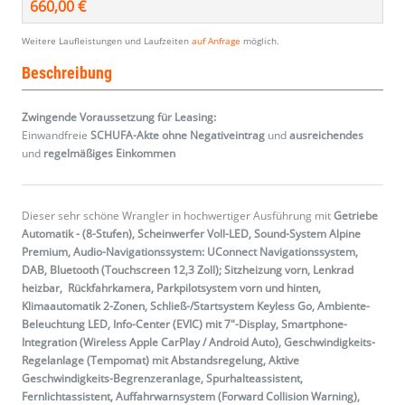
660,00 €
Weitere Laufleistungen und Laufzeiten
auf Anfrage
möglich.
Beschreibung
Zwingende Voraussetzung für Leasing:
Einwandfreie
SCHUFA-Akte ohne Negativeintrag
und
ausreichendes
und
regelmäßiges
Einkommen
Dieser sehr schöne Wrangler in hochwertiger Ausführung mit
Getriebe
Automatik - (8-Stufen), Scheinwerfer Voll-LED, Sound-System Alpine
Premium, Audio-Navigationssystem: UConnect Navigationssystem,
DAB, Bluetooth (Touchscreen 12,3 Zoll); Sitzheizung vorn, Lenkrad
heizbar, Rückfahrkamera, Parkpilotsystem vorn und hinten,
Klimaautomatik 2-Zonen, Schließ-/Startsystem Keyless Go, Ambiente-
Beleuchtung LED, Info-Center (EVIC) mit 7"-Display, Smartphone-
Integration (Wireless Apple CarPlay / Android Auto), Geschwindigkeits-
Regelanlage (Tempomat) mit Abstandsregelung, Aktive
Geschwindigkeits-Begrenzeranlage, Spurhalteassistent,
Fernlichtassistent, Auffahrwarnsystem (Forward Collision Warning),