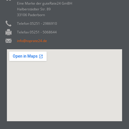
Eine Marke der guteRate24 GmBH
Halberstädter Str. 89
33106 Paderborn
Telefon 05251 - 2986910
Telefax 05251 - 5068644
info@toprate24.de