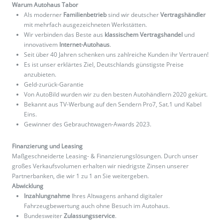
Warum Autohaus Tabor
Als moderner
Familienbetrieb
sind wir deutscher
Vertragshändler
mit mehrfach ausgezeichneten Werkstätten.
Wir verbinden das Beste aus
klassischem Vertragshandel
und
innovativem
Internet-Autohaus
.
Seit über 40 Jahren schenken uns zahlreiche Kunden ihr Vertrauen!
Es ist unser erklärtes Ziel, Deutschlands günstigste Preise
anzubieten.
Geld-zurück-Garantie
Von AutoBild wurden wir zu den besten Autohändlern 2020 gekürt.
Bekannt aus TV-Werbung auf den Sendern Pro7, Sat.1 und Kabel
Eins.
Gewinner des Gebrauchtwagen-Awards 2023.
Finanzierung und Leasing
Maßgeschneiderte Leasing- & Finanzierungslösungen. Durch unser
großes Verkaufsvolumen erhalten wir niedrigste Zinsen unserer
Partnerbanken, die wir 1 zu 1 an Sie weitergeben.
Abwicklung
Inzahlungnahme
Ihres Altwagens anhand digitaler
Fahrzeugbewertung auch ohne Besuch im Autohaus.
Bundesweiter
Zulassungsservice
.