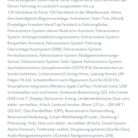
Dieses Fahrzeug ist zusätzlich ausgestattet mit u.a.
12V-Steckdose im Fond, 12V-Steckdose in der Mittelkonsole, Aktive
Geschwindigkeits-Begrenzeranlage, Antriebsart: Selec-Trac (Allrad),
Dreiteiliges Freedom Hard-Top-Festdach in Fahrzeugfarbe,
Fahrassistenz-System: aktiver Notbrems-Assistent, Fahrassistenz-
System: Anhängerstabilisierungsassistent, Fahrassistenz-System:
Berganfahr-Assistent, Fahrassistenz-System: Fahrzeug-
Überschlagschutzsystem (ERM), Fahrassistenz-System:
Fernlichtassistent, Fahrassistenz-System: Müdigkeitserkennungs-
Sensor, Fahrassistenz-System: Selec-Speed, Fahrassistenz-System:
Spurhalteassistent, Ganzjahresreifen 255/70 R18, Kartentaschen an
Vordersitzlehnen, Lichtassistent (Coming Home, Leaving Home), LM-
Felgen 18 Zoll, Schadstoffarm nach Abgasnorm Euro 6e (EU6 EA),
Smartphone-Integration (Wireless Apple CarPlay / Android Auto), USB-
Schnittstellen vorn und hinten, Ambiente-Beleuchtung LED, Info-Center
(EVIC) mit 7"-Display, Karosserie: 4-türig, Lendenwirbelstütze Sitze vorn,
elektr. verstellbar, 4-fach, Lenkrad heizbar, Motor 2,0 Ltr. - 200 kW T-
GDI KAT, Otto-Partikelfilter (OPF), Reserverad in Fahrbereifung,
Reserverad-Abdeckung, Schalt-/Wählhebelgriff Leder, Sitzbezug /
Polsterung: Vinyl, Sitze vorn elektr. verstellbar (8-fach), Sound-System
Alpine Premium, Trittbretter seitlich, Verglasung gehärtet (Gorilla-Glas),
Audio-Navigationssystem: UConnect Navigationssystem, DAB,