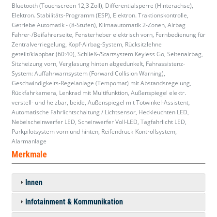
Bluetooth (Touchscreen 12,3 Zoll), Differentialsperre (Hinterachse),
Elektron. Stabilitäts-Programm (ESP), Elektron. Traktionskontrolle,
Getriebe Automatik - (8-Stufen), Klimaautomatik 2-Zonen, Airbag
Fahrer-/Beifahrerseite, Fensterheber elektrisch vorn, Fernbedienung für
Zentralverriegelung, Kopf-Airbag-System, Rücksitzlehne
geteilt/klappbar (60:40), Schließ-/Startsystem Keyless Go, Seitenairbag,
Sitzheizung vorn, Verglasung hinten abgedunkelt, Fahrassistenz-
System: Auffahrwarnsystem (Forward Collision Warning),
Geschwindigkeits-Regelanlage (Tempomat) mit Abstandsregelung,
Rückfahrkamera, Lenkrad mit Multifunktion, Außenspiegel elektr.
verstell- und heizbar, beide, Außenspiegel mit Totwinkel-Assistent,
Automatische Fahrlichtschaltung / Lichtsensor, Heckleuchten LED,
Nebelscheinwerfer LED, Scheinwerfer Voll-LED, Tagfahrlicht LED,
Parkpilotsystem vorn und hinten, Reifendruck-Kontrollsystem,
Alarmanlage
Merkmale
Innen
Infotainment & Kommunikation