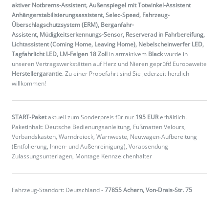
aktiver Notbrems-Assistent, Außenspiegel mit Totwinkel-Assistent
Anhängerstabilisierungsassistent, Selec-Speed, Fahrzeug-
Überschlagschutzsystem (ERM), Berganfahr-
Assistent, Müdigkeitserkennungs-Sensor, Reserverad in Fahrbereifung,
Lichtassistent (Coming Home, Leaving Home), Nebelscheinwerfer LED,
Tagfahrlicht LED, LM-Felgen 18 Zoll
in attraktivem
Black
wurde in
unseren Vertragswerkstätten auf Herz und Nieren geprüft! Europaweite
Herstellergarantie
. Zu einer Probefahrt sind Sie jederzeit herzlich
willkommen!
START-Paket
aktuell zum Sonderpreis für nur
195 EUR
erhältlich.
Paketinhalt: Deutsche Bedienungsanleitung, Fußmatten Velours,
Verbandskasten, Warndreieck, Warnweste, Neuwagen-Aufbereitung
(Entfolierung, Innen- und Außenreinigung), Vorabsendung
Zulassungsunterlagen, Montage Kennzeichenhalter
Fahrzeug-Standort: Deutschland -
77855 Achern, Von-Drais-Str. 75