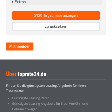
Extras
2920
Ergebnisse anzeigen
zurücksetzen
Anmelden
Über
toprate24.de
Finden Sie die günstigsten Leasing Angebote für Ihren
Traumwagen.
Günstigste Leasing Raten
Günstigste Leasing Angebote für Neu- Vorführ- und
Gebrauchtwagen