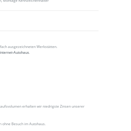
en, Montage Kennzeichenhalter
fach ausgezeichneten Werkstätten.
Internet-Autohaus
.
ufsvolumen erhalten wir niedrigste Zinsen unserer
ch ohne Besuch im Autohaus.