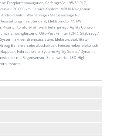
stem: Festplattennavigation, Reifengröße 195/60 R17,
ervall: 20.000 km, Service-System: MBUX Navigation
, Android Auto), Warnanlage / Statusanzeige für
 Ausstattungslinie Standard, Elektromotor 15 kW
 4-türig, Komfort-Fahrwerk tiefergelegt (Agility Control),
chwarz hochglänzend, Otto-Partikelfilter (OPF), Sitzbezug /
System: aktiver Bremsassistent, Elektron. Stabilitäts-
irbag Beifahrerseite abschaltbar, Fensterheber elektrisch
/ klappbar, Fahrassistenz-System: Agility Select / Dynamic
nwischer mit Regensensor, Scheinwerfer LED High
ntrollsystem