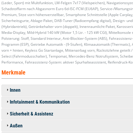
(Leder, Sport) mit Multifunktion, LM-Felgen 7x17 (Vielspeichen), Navigationssy
Schadstoffarm nach Abgasnorm Euro 6d-ISC-FCM (EU6AP), Service-/Wartungsint
Premium, Sitze vorn höhenverstellbar, Smartphone Schnittstelle (Apple Carplay
Sicherheitsgurte, Ablage-Paket, DAB-Tuner (Radioempfang digital), Design- und
(Hybridantrieb), Getränkehalter vorn (doppelt), Innenraumlicht-Paket, Karosserie:
Media-Display, Mild-Hybrid 140 kW (Motor 1,5 Ltr. - 125 kW CGI), Mittelkonsole s
Polsterung: Stoff, Standard Interieur, Anti-Blockier-System (ABS), Fahrassistenz-
Programm (ESP), Getriebe Automatik - (9-Stufen), Klimaautomatik (Thermatic), A
vorn + hinten, Keyless Go Startanlage, Mittenairbag vorn, Rücksitzlehne geteilt 
Select (Fahrmodusschalter), Tempomat, Mercedes-Benz Notrufsystem, Scheibe
Performance, Fahrassistenz-System: aktiver Spurhalteassistent, Reifendruck-Ko
Merkmale
Innen
Infotainment & Kommunikation
Sicherheit & Assistenz
Außen