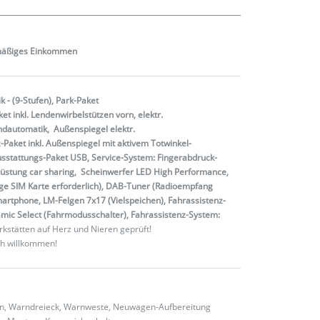
mäßiges
Einkommen
 - (9-Stufen), Park-Paket
et inkl. Lendenwirbelstützen vorn, elektr.
endautomatik, Außenspiegel elektr.
-Paket inkl. Außenspiegel mit aktivem Totwinkel-
 Ausstattungs-Paket USB, Service-System: Fingerabdruck-
orrüstung car sharing, Scheinwerfer LED High Performance,
ge SIM Karte erforderlich), DAB-Tuner (Radioempfang
martphone, LM-Felgen 7x17 (Vielspeichen), Fahrassistenz-
amic Select (Fahrmodusschalter), Fahrassistenz-System:
kstätten auf Herz und Nieren geprüft!
ch willkommen!
ten, Warndreieck, Warnweste, Neuwagen-Aufbereitung