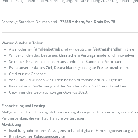
(Entfolierung, Innen- und Außenreinigung), Vorabsendung Zulassungsunterlag
Fahrzeug-Standort: Deutschland -
77855 Achern, Von-Drais-Str. 75
Warum Autohaus Tabor
Als moderner
Familienbetrieb
sind wir deutscher
Vertragshändler
mit mehr
Wir verbinden das Beste aus
klassischem Vertragshandel
und innovativem
Seit über 40 Jahren schenken uns zahlreiche Kunden ihr Vertrauen!
Es ist unser erklärtes Ziel, Deutschlands günstigste Preise anzubieten.
Geld-zurück-Garantie
Von AutoBild wurden wir zu den besten Autohändlern 2020 gekürt.
Bekannt aus TV-Werbung auf den Sendern Pro7, Sat.1 und Kabel Eins.
Gewinner des Gebrauchtwagen-Awards 2023.
Finanzierung und Leasing
Maßgeschneiderte Leasing- & Finanzierungslösungen. Durch unser großes Verka
Partnerbanken, die wir 1 zu 1 an Sie weitergeben.
Abwicklung
Inzahlungnahme
Ihres Altwagens anhand digitaler Fahrzeugbewertung au
Bundesweiter
Zulassungsservice
.