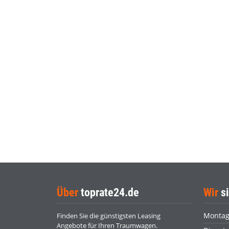
Über
toprate24.de
Wir
si
Monta
Finden Sie die günstigsten Leasing
Angebote für Ihren Traumwagen.