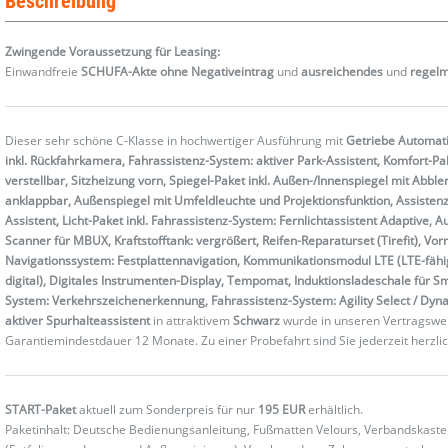
Beschreibung
Zwingende Voraussetzung für Leasing:
Einwandfreie
SCHUFA-Akte ohne Negativeintrag
und
ausreichendes
und
regel
Dieser sehr schöne C-Klasse in hochwertiger Ausführung mit
Getriebe Automatik
inkl. Rückfahrkamera, Fahrassistenz-System: aktiver Park-Assistent, Komfort-Pak
verstellbar, Sitzheizung vorn, Spiegel-Paket inkl. Außen-/Innenspiegel mit Abbl
anklappbar, Außenspiegel mit Umfeldleuchte und Projektionsfunktion, Assistenz
Assistent, Licht-Paket inkl. Fahrassistenz-System: Fernlichtassistent Adaptive,
Scanner für MBUX, Kraftstofftank: vergrößert, Reifen-Reparaturset (Tirefit), V
Navigationssystem: Festplattennavigation, Kommunikationsmodul LTE (LTE-fähi
digital), Digitales Instrumenten-Display, Tempomat, Induktionsladeschale für S
System: Verkehrszeichenerkennung, Fahrassistenz-System: Agility Select / Dyn
aktiver Spurhalteassistent
in attraktivem
Schwarz
wurde in unseren Vertragswer
Garantiemindestdauer 12 Monate. Zu einer Probefahrt sind Sie jederzeit herzli
START-Paket
aktuell zum Sonderpreis für nur
195 EUR
erhältlich.
Paketinhalt: Deutsche Bedienungsanleitung, Fußmatten Velours, Verbandskas