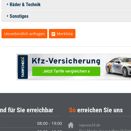
Räder & Technik
Sonstiges
Unverbindlich anfragen
Merkliste
nd für Sie erreichbar
So
erreichen Sie uns
g
08:00 - 19:00
toprate24.de
Eine Marke der guteRate24 G