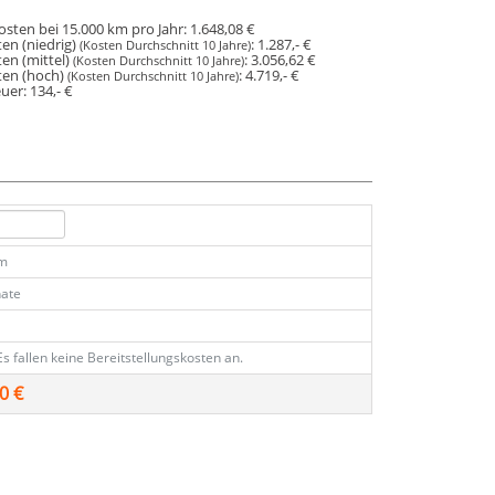
osten bei 15.000 km pro Jahr:
1.648,08 €
en (niedrig)
:
1.287,- €
(Kosten Durchschnitt 10 Jahre)
en (mittel)
:
3.056,62 €
(Kosten Durchschnitt 10 Jahre)
ten (hoch)
:
4.719,- €
(Kosten Durchschnitt 10 Jahre)
euer:
134,- €
km
ate
Es fallen keine Bereitstellungskosten an.
0 €