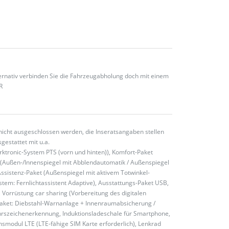
ternativ verbinden Sie die Fahrzeugabholung doch mit einem
R
nicht ausgeschlossen werden, die Inseratsangaben stellen
gestattet mit u.a.
rktronic-System PTS (vorn und hinten)), Komfort-Paket
ket (Außen-/Innenspiegel mit Abblendautomatik / Außenspiegel
Assistenz-Paket (Außenspiegel mit aktivem Totwinkel-
ystem: Fernlichtassistent Adaptive), Ausstattungs-Paket USB,
 Vorrüstung car sharing (Vorbereitung des digitalen
aket: Diebstahl-Warnanlage + Innenraumabsicherung /
ehrszeichenerkennung, Induktionsladeschale für Smartphone,
nsmodul LTE (LTE-fähige SIM Karte erforderlich), Lenkrad