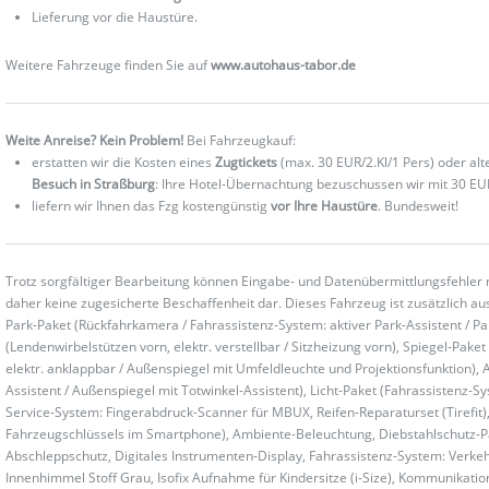
Lieferung vor die Haustüre.
Weitere Fahrzeuge finden Sie auf
www.autohaus-tabor.de
Weite Anreise? Kein Problem!
Bei Fahrzeugkauf:
erstatten wir die Kosten eines
Zugtickets
(max. 30 EUR/2.Kl/1 Pers) oder al
Besuch in Straßburg
: Ihre Hotel-Übernachtung bezuschussen wir mit 30 EU
liefern wir Ihnen das Fzg kostengünstig
vor Ihre Haustüre
. Bundesweit!
Trotz sorgfältiger Bearbeitung können Eingabe- und Datenübermittlungsfehler 
daher keine zugesicherte Beschaffenheit dar. Dieses Fahrzeug ist zusätzlich aus
Park-Paket (Rückfahrkamera / Fahrassistenz-System: aktiver Park-Assistent / Pa
(Lendenwirbelstützen vorn, elektr. verstellbar / Sitzheizung vorn), Spiegel-Pa
elektr. anklappbar / Außenspiegel mit Umfeldleuchte und Projektionsfunktion), 
Assistent / Außenspiegel mit Totwinkel-Assistent), Licht-Paket (Fahrassistenz-S
Service-System: Fingerabdruck-Scanner für MBUX, Reifen-Reparaturset (Tirefit),
Fahrzeugschlüssels im Smartphone), Ambiente-Beleuchtung, Diebstahlschutz-P
Abschleppschutz, Digitales Instrumenten-Display, Fahrassistenz-System: Verk
Innenhimmel Stoff Grau, Isofix Aufnahme für Kindersitze (i-Size), Kommunikatio