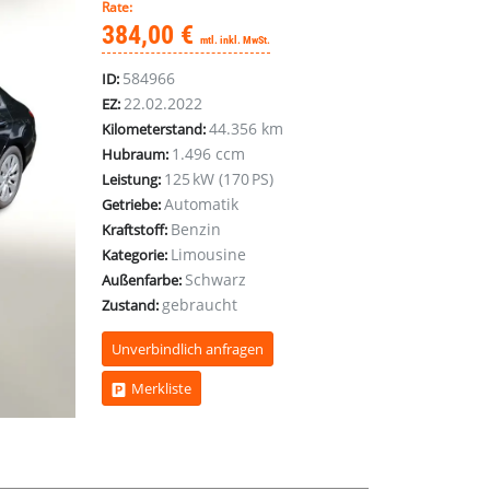
Rate:
384,00 €
mtl. inkl. MwSt.
584966
ID:
22.02.2022
EZ:
44.356 km
Kilometerstand:
1.496 ccm
Hubraum:
125 kW (170 PS)
Leistung:
Automatik
Getriebe:
Benzin
Kraftstoff:
Limousine
Kategorie:
Schwarz
Außenfarbe:
gebraucht
Zustand:
Unverbindlich anfragen
Merkliste