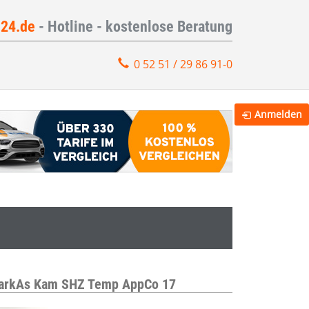
e24.de
- Hotline - kostenlose Beratung
0 52 51 / 29 86 91-0
Anmelden
ParkAs Kam SHZ Temp AppCo 17