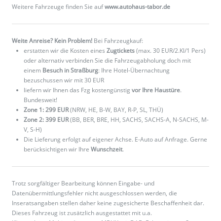
Weitere Fahrzeuge finden Sie auf
www.autohaus-tabor.de
Weite Anreise? Kein Problem!
Bei Fahrzeugkauf:
erstatten wir die Kosten eines
Zugtickets
(max. 30 EUR/2.Kl/1 Pers)
oder alternativ verbinden Sie die Fahrzeugabholung doch mit
einem
Besuch in Straßburg
: Ihre Hotel-Übernachtung
bezuschussen wir mit 30 EUR
liefern wir Ihnen das Fzg kostengünstig
vor Ihre Haustüre
.
Bundesweit!
Zone 1: 299 EUR
(NRW, HE, B-W, BAY, R-P, SL, THÜ)
Zone 2: 399 EUR
(BB, BER, BRE, HH, SACHS, SACHS-A, N-SACHS, M-
V, S-H)
Die Lieferung erfolgt auf eigener Achse. E-Auto auf Anfrage. Gerne
berücksichtigen wir Ihre
Wunschzeit
.
Trotz sorgfältiger Bearbeitung können Eingabe- und
Datenübermittlungsfehler nicht ausgeschlossen werden, die
Inseratsangaben stellen daher keine zugesicherte Beschaffenheit dar.
Dieses Fahrzeug ist zusätzlich ausgestattet mit u.a.