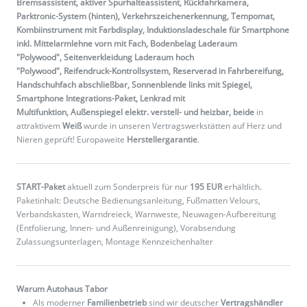
Bremsassistent, aktiver Spurhalteassistent, Rückfahrkamera,
Parktronic-System (hinten), Verkehrszeichenerkennung, Tempomat,
Kombiinstrument mit Farbdisplay, Induktionsladeschale für Smartphone
inkl. Mittelarmlehne vorn mit Fach, Bodenbelag Laderaum
"Polywood", Seitenverkleidung Laderaum hoch
"Polywood", Reifendruck-Kontrollsystem, Reserverad in Fahrbereifung,
Handschuhfach abschließbar, Sonnenblende links mit Spiegel,
Smartphone Integrations-Paket, Lenkrad mit
Multifunktion, Außenspiegel elektr. verstell- und heizbar, beide
in
attraktivem
Weiß
wurde in unseren Vertragswerkstätten auf Herz und
Nieren geprüft! Europaweite
Herstellergarantie
.
START-Paket
aktuell zum Sonderpreis für nur
195 EUR
erhältlich.
Paketinhalt: Deutsche Bedienungsanleitung, Fußmatten Velours,
Verbandskasten, Warndreieck, Warnweste, Neuwagen-Aufbereitung
(Entfolierung, Innen- und Außenreinigung), Vorabsendung
Zulassungsunterlagen, Montage Kennzeichenhalter
Warum Autohaus Tabor
Als moderner
Familienbetrieb
sind wir deutscher
Vertragshändler