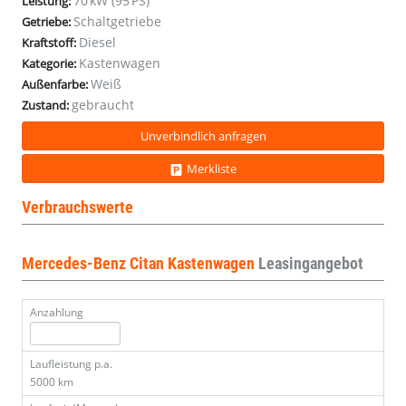
70 kW (95 PS)
Leistung:
Klima
Klima
Klima
Klima
Schaltgetriebe
Getriebe:
Holz
Holz
Holz
Holz
Diesel
Kraftstoff:
MBUX
MBUX
MBUX
MBUX
Kastenwagen
Kam
Kam
Kam
Kam
Kategorie:
Weiß
Außenfarbe:
gebraucht
Zustand:
Unverbindlich anfragen
Merkliste
Verbrauchswerte
Mercedes-Benz Citan Kastenwagen
Leasingangebot
Anzahlung
Laufleistung p.a.
5000 km