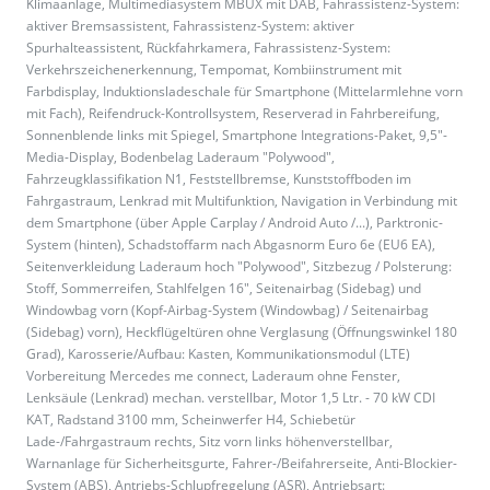
Klimaanlage, Multimediasystem MBUX mit DAB, Fahrassistenz-System:
aktiver Bremsassistent, Fahrassistenz-System: aktiver
Spurhalteassistent, Rückfahrkamera, Fahrassistenz-System:
Verkehrszeichenerkennung, Tempomat, Kombiinstrument mit
Farbdisplay, Induktionsladeschale für Smartphone (Mittelarmlehne vorn
mit Fach), Reifendruck-Kontrollsystem, Reserverad in Fahrbereifung,
Sonnenblende links mit Spiegel, Smartphone Integrations-Paket, 9,5"-
Media-Display, Bodenbelag Laderaum "Polywood",
Fahrzeugklassifikation N1, Feststellbremse, Kunststoffboden im
Fahrgastraum, Lenkrad mit Multifunktion, Navigation in Verbindung mit
dem Smartphone (über Apple Carplay / Android Auto /...), Parktronic-
System (hinten), Schadstoffarm nach Abgasnorm Euro 6e (EU6 EA),
Seitenverkleidung Laderaum hoch "Polywood", Sitzbezug / Polsterung:
Stoff, Sommerreifen, Stahlfelgen 16", Seitenairbag (Sidebag) und
Windowbag vorn (Kopf-Airbag-System (Windowbag) / Seitenairbag
(Sidebag) vorn), Heckflügeltüren ohne Verglasung (Öffnungswinkel 180
Grad), Karosserie/Aufbau: Kasten, Kommunikationsmodul (LTE)
Vorbereitung Mercedes me connect, Laderaum ohne Fenster,
Lenksäule (Lenkrad) mechan. verstellbar, Motor 1,5 Ltr. - 70 kW CDI
KAT, Radstand 3100 mm, Scheinwerfer H4, Schiebetür
Lade-/Fahrgastraum rechts, Sitz vorn links höhenverstellbar,
Warnanlage für Sicherheitsgurte, Fahrer-/Beifahrerseite, Anti-Blockier-
System (ABS), Antriebs-Schlupfregelung (ASR), Antriebsart: