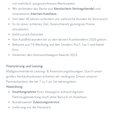
mit mehrfach ausgezeichneten Werkstätten.
Wir verbinden das Beste aus
klassischem Vertragshandel
und
innovativem
Internet-Autohaus
.
Seit über 40 Jahren schenken uns zahlreiche Kunden ihr Vertrauen!
Es ist unser erklärtes Ziel, Deutschlands günstigste Preise
anzubieten.
Geld-zurück-Garantie
Von AutoBild wurden wir zu den besten Autohändlern 2020 gekürt.
Bekannt aus TV-Werbung auf den Sendern Pro7, Sat.1 und Kabel
Eins.
Gewinner des Gebrauchtwagen-Awards 2023.
Finanzierung und Leasing
Maßgeschneiderte Leasing- & Finanzierungslösungen. Durch unser
großes Verkaufsvolumen erhalten wir niedrigste Zinsen unserer
Partnerbanken, die wir 1 zu 1 an Sie weitergeben.
Abwicklung
Inzahlungnahme
Ihres Altwagens anhand digitaler
Fahrzeugbewertung auch ohne Besuch im Autohaus.
Bundesweiter
Zulassungsservice
.
Lieferung vor die Haustüre.