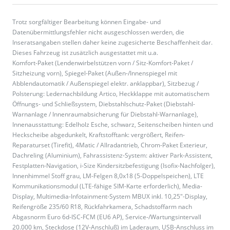
Trotz sorgfältiger Bearbeitung können Eingabe- und
Datenübermittlungsfehler nicht ausgeschlossen werden, die
Inseratsangaben stellen daher keine zugesicherte Beschaffenheit dar.
Dieses Fahrzeug ist zusätzlich ausgestattet mit u.a.
Komfort-Paket (Lendenwirbelstützen vorn / Sitz-Komfort-Paket /
Sitzheizung vorn), Spiegel-Paket (Außen-/Innenspiegel mit
Abblendautomatik / Außenspiegel elektr. anklappbar), Sitzbezug /
Polsterung: Ledernachbildung Artico, Heckklappe mit automatischem
Öffnungs- und Schließsystem, Diebstahlschutz-Paket (Diebstahl-
Warnanlage / Innenraumabsicherung für Diebstahl-Warnanlage),
Innenausstattung: Edelholz Esche, schwarz, Seitenscheiben hinten und
Heckscheibe abgedunkelt, Kraftstofftank: vergrößert, Reifen-
Reparaturset (Tirefit), 4Matic / Allradantrieb, Chrom-Paket Exterieur,
Dachreling (Aluminium), Fahrassistenz-System: aktiver Park-Assistent,
Festplatten-Navigation, i-Size Kindersitzbefestigung (Isofix-Nachfolger),
Innenhimmel Stoff grau, LM-Felgen 8,0x18 (5-Doppelspeichen), LTE
Kommunikationsmodul (LTE-fähige SIM-Karte erforderlich), Media-
Display, Multimedia-Infotainment-System MBUX inkl. 10,25"-Display,
Reifengröße 235/60 R18, Rückfahrkamera, Schadstoffarm nach
Abgasnorm Euro 6d-ISC-FCM (EU6 AP), Service-/Wartungsintervall
20.000 km, Steckdose (12V-Anschluß) im Laderaum, USB-Anschluss im