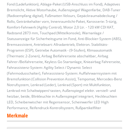
Fond (Ladefunktion), Ablage-Paket (USB-Anschluss im Fond), Adaptives
Bremslicht, Aktive Motorhaube, Außenspiegel Wagenfarbe, DAB-Tuner
(Radioempfang digital), Fußmatten Velours, Gepäckraumabdeckung /
Rollo, Getränkehalter vorn, Innenraumlicht-Paket, Karosserie: 5-türig,
Komfort-Fahrwerk (Agility Control), Motor 2,0 Ltr. - 120 kW CDI KAT,
Radstand 2873 mm, Touchpad (Mittelkonsole), Warnanlage /
Statusanzeige für Sicherheitsgurte im Fond, Anti-Blockier-System (ABS),
Bremsassistent, Antriebsart: Allradantrieb, Elektron. Stabilitäts-
Programm (ESP), Getriebe Automatik - (9-Stufen), Klimaautomatik
(Thermatic 2-Zonen), Airbag Beifahrerseite abschaltbar, Airbag
Fahrer-/Beifahrerseite, Keyless Go Startanlage, Knieairbag Fahrerseite,
Fahrassistenz-System: Agility Select / Dynamic Select
(Fahrmodusschalter), Fahrassistenz-System: Auffahrwarnsystem mit
Bremsfunktion (Collision Prevention Assist), Tempomat, Mercedes-Benz
Notrufsystem, Lenkrad (Leder), Lenkrad (Sport) mit Multifunktion,
Lenkrad mit Schaltwippen/-tasten, Außenspiegel elektr. verstell- und
heizbar, beide, Blinkleuchte in Außenspiegel integriert, Heckleuchten
LED, Scheibenwischer mit Regensensor, Scheinwerfer LED High
Performance, Reifendruck-Kontrollsystem, Rußpartikelfilter
Merkmale