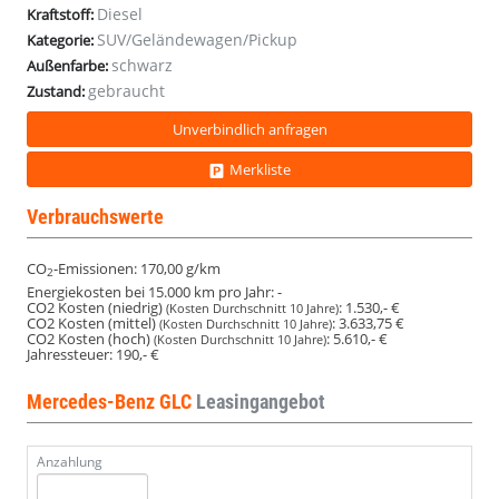
Diesel
Kraftstoff:
ParkP
ParkP
ParkP
ParkP
ParkP
ParkP
ParkP
ParkP
ParkP
ParkP
ParkP
SUV/Geländewagen/Pickup
Kategorie:
schwarz
Außenfarbe:
gebraucht
Zustand:
Unverbindlich anfragen
Merkliste
Verbrauchswerte
CO
-Emissionen:
170,00 g/km
2
Energiekosten bei 15.000 km pro Jahr:
-
CO2 Kosten (niedrig)
:
1.530,- €
(Kosten Durchschnitt 10 Jahre)
CO2 Kosten (mittel)
:
3.633,75 €
(Kosten Durchschnitt 10 Jahre)
CO2 Kosten (hoch)
:
5.610,- €
(Kosten Durchschnitt 10 Jahre)
Jahressteuer:
190,- €
Mercedes-Benz GLC
Leasingangebot
Anzahlung