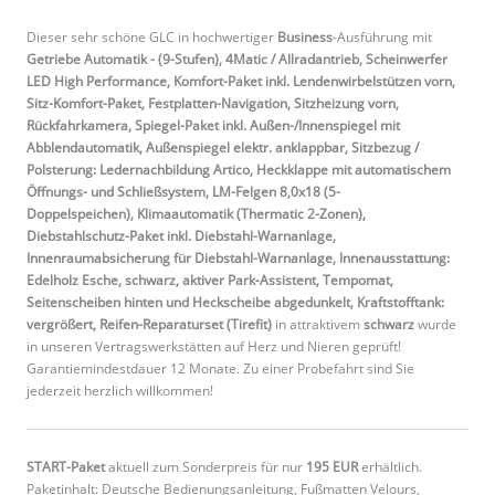
Dieser sehr schöne GLC in hochwertiger
Business
-Ausführung mit
Getriebe Automatik - (9-Stufen), 4Matic / Allradantrieb, Scheinwerfer
LED High Performance, Komfort-Paket inkl. Lendenwirbelstützen vorn,
Sitz-Komfort-Paket, Festplatten-Navigation, Sitzheizung vorn,
Rückfahrkamera, Spiegel-Paket inkl. Außen-/Innenspiegel mit
Abblendautomatik, Außenspiegel elektr. anklappbar, Sitzbezug /
Polsterung: Ledernachbildung Artico, Heckklappe mit automatischem
Öffnungs- und Schließsystem, LM-Felgen 8,0x18 (5-
Doppelspeichen), Klimaautomatik (Thermatic 2-Zonen),
Diebstahlschutz-Paket inkl. Diebstahl-Warnanlage,
Innenraumabsicherung für Diebstahl-Warnanlage, Innenausstattung:
Edelholz Esche, schwarz, aktiver Park-Assistent, Tempomat,
Seitenscheiben hinten und Heckscheibe abgedunkelt, Kraftstofftank:
vergrößert, Reifen-Reparaturset (Tirefit)
in attraktivem
schwarz
wurde
in unseren Vertragswerkstätten auf Herz und Nieren geprüft!
Garantiemindestdauer 12 Monate. Zu einer Probefahrt sind Sie
jederzeit herzlich willkommen!
START-Paket
aktuell zum Sonderpreis für nur
195 EUR
erhältlich.
Paketinhalt: Deutsche Bedienungsanleitung, Fußmatten Velours,