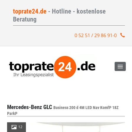
toprate24.de
- Hotline - kostenlose
Beratung
0 52 51 / 29 86 91-0
Mercedes-Benz GLC
Business 200 d 4M LED Nav KomfP 18Z
ParkP
12