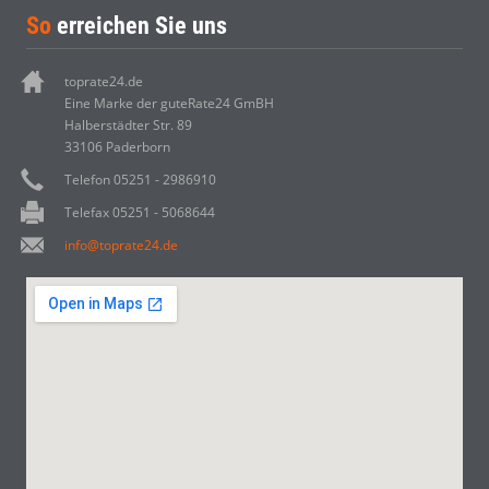
So
erreichen Sie uns
toprate24.de
Eine Marke der guteRate24 GmBH
Halberstädter Str. 89
33106 Paderborn
Telefon 05251 - 2986910
Telefax 05251 - 5068644
info@toprate24.de