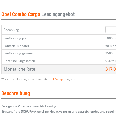
1.5
1.5
1.5
1.5
D
D
D
D
130
130
130
130
Opel Combo Cargo
Leasingangebot
AT8
AT8
AT8
AT8
Matrix
Matrix
Matrix
Matrix
Nav
Nav
Nav
Nav
Anzahlung
StyleP
StyleP
StyleP
StyleP
180°Kam
180°Kam
180°Kam
180°Kam
Laufleistung p.a.
5000 
Laufzeit (Monate)
60 Mon
Laufleistung gesamt
25000
Bereitstellungskosten
0,00 €
Monatliche Rate
317,0
Weitere Laufleistungen und Laufzeiten
auf Anfrage
möglich.
Beschreibung
Zwingende Voraussetzung für Leasing:
Einwandfreie
SCHUFA-Akte ohne Negativeintrag
und
ausreichendes
und
regel