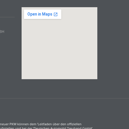
mBH
neuer PKW können dem 'Leitfaden über den offiziellen
aufsstellen und bei der 'Deutschen Automobil Treuhand GmbH'