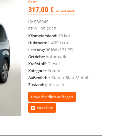
Rate:
317,00 €
mtl. inkl. MwSt.
586045
ID:
01.05.2025
EZ:
10 km
Kilometerstand:
1.499 ccm
Hubraum:
96 kW (131 PS)
Leistung:
Automatik
Getriebe:
Diesel
Kraftstoff:
Kombi
Kategorie:
Kiama Blau Metallic
Außenfarbe:
gebraucht
Zustand:
Unverbindlich anfragen
Merkliste