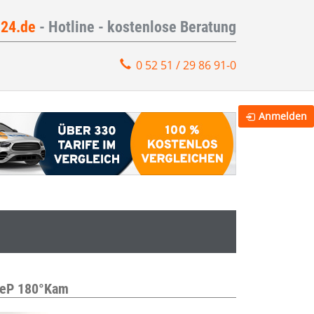
e24.de
- Hotline - kostenlose Beratung
0 52 51 / 29 86 91-0
Anmelden
yleP 180°Kam