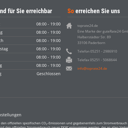
nd für Sie erreichbar
So
erreichen Sie uns
g
08:00 - 19:00
toprate24.de
Eine Marke der guteRate24 G
ag
08:00 - 19:00
Halberstädter Str. 89
ch
08:00 - 19:00
33106 Paderborn
stag
08:00 - 19:00
Telefon 05251 - 2986910
08:00 - 19:00
Telefax 05251 - 5068644
g
08:00 - 19:00
info@toprate24.de
ag
Geschlossen
nstellungen
 den offiziellen spezifischen CO
-Emissionen und gegebenenfalls zum Stromverbrauch 
2
nd den offiziellen Stromverbrauch neuer PKW' entnommen werden, der an allen Verk