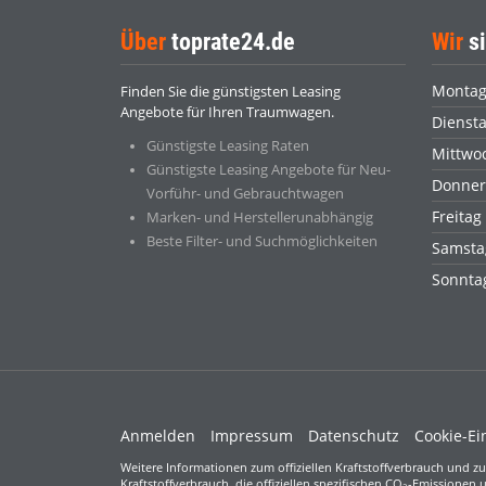
Über
toprate24.de
Wir
si
Monta
Finden Sie die günstigsten Leasing
Angebote für Ihren Traumwagen.
Dienst
Günstigste Leasing Raten
Mittwo
Günstigste Leasing Angebote für Neu-
Donner
Vorführ- und Gebrauchtwagen
Freitag
Marken- und Herstellerunabhängig
Beste Filter- und Suchmöglichkeiten
Samsta
Sonnt
Anmelden
Impressum
Datenschutz
Cookie-Ei
Weitere Informationen zum offiziellen Kraftstoffverbrauch und zu
Kraftstoffverbrauch, die offiziellen spezifischen CO
-Emissionen u