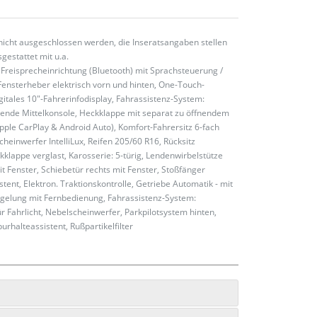
nicht ausgeschlossen werden, die Inseratsangaben stellen
gestattet mit u.a.
Freisprecheinrichtung (Bluetooth) mit Sprachsteuerung /
Fensterheber elektrisch vorn und hinten, One-Touch-
itales 10"-Fahrerinfodisplay, Fahrassistenz-System:
ende Mittelkonsole, Heckklappe mit separat zu öffnendem
Apple CarPlay & Android Auto), Komfort-Fahrersitz 6-fach
einwerfer IntelliLux, Reifen 205/60 R16, Rücksitz
klappe verglast, Karosserie: 5-türig, Lendenwirbelstütze
mit Fenster, Schiebetür rechts mit Fenster, Stoßfänger
nt, Elektron. Traktionskontrolle, Getriebe Automatik - mit
riegelung mit Fernbedienung, Fahrassistenz-System:
Fahrlicht, Nebelscheinwerfer, Parkpilotsystem hinten,
halteassistent, Rußpartikelfilter