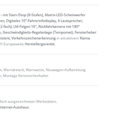
- mit Start-/Stop (8-Stufen), Matrix-LED-Scheinwerfer
en, Digitales 10"-Fahrerinfodisplay, 6 Lautsprecher,
 (2-fach); LM-Felgen 16", Rückfahrkamera mit 180°
ne, Geschwindigkeits-Regelanlage (Tempomat), Fensterheber
ssistent, Verkehrszeichenerkennung
in attraktivem
Kiama
ft! Europaweite
Herstellergarantie
.
ten, Warndreieck, Warnweste, Neuwagen-Aufbereitung
en, Montage Kennzeichenhalter
fach ausgezeichneten Werkstätten.
Internet-Autohaus
.