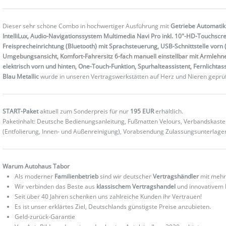
Dieser sehr schöne Combo in hochwertiger Ausführung mit
Getriebe Automatik 
IntelliLux, Audio-Navigationssystem Multimedia Navi Pro inkl. 10"-HD-Touchscre
Freisprecheinrichtung (Bluetooth) mit Sprachsteuerung, USB-Schnittstelle vorn
Umgebungsansicht, Komfort-Fahrersitz 6-fach manuell einstellbar mit Armleh
elektrisch vorn und hinten, One-Touch-Funktion, Spurhalteassistent, Fernlichta
Blau Metallic
wurde in unseren Vertragswerkstätten auf Herz und Nieren geprü
START-Paket
aktuell zum Sonderpreis für nur
195 EUR
erhältlich.
Paketinhalt: Deutsche Bedienungsanleitung, Fußmatten Velours, Verbandskas
(Entfolierung, Innen- und Außenreinigung), Vorabsendung Zulassungsunterlag
Warum Autohaus Tabor
Als moderner
Familienbetrieb
sind wir deutscher
Vertragshändler
mit mehr
Wir verbinden das Beste aus
klassischem Vertragshandel
und innovativem
Seit über 40 Jahren schenken uns zahlreiche Kunden ihr Vertrauen!
Es ist unser erklärtes Ziel, Deutschlands günstigste Preise anzubieten.
Geld-zurück-Garantie