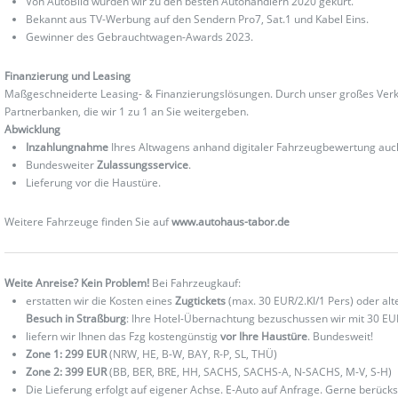
Von AutoBild wurden wir zu den besten Autohändlern 2020 gekürt.
Bekannt aus TV-Werbung auf den Sendern Pro7, Sat.1 und Kabel Eins.
Gewinner des Gebrauchtwagen-Awards 2023.
Finanzierung und Leasing
Maßgeschneiderte Leasing- & Finanzierungslösungen. Durch unser großes Verka
Partnerbanken, die wir 1 zu 1 an Sie weitergeben.
Abwicklung
Inzahlungnahme
Ihres Altwagens anhand digitaler Fahrzeugbewertung au
Bundesweiter
Zulassungsservice
.
Lieferung vor die Haustüre.
Weitere Fahrzeuge finden Sie auf
www.autohaus-tabor.de
Weite Anreise? Kein Problem!
Bei Fahrzeugkauf:
erstatten wir die Kosten eines
Zugtickets
(max. 30 EUR/2.Kl/1 Pers) oder al
Besuch in Straßburg
: Ihre Hotel-Übernachtung bezuschussen wir mit 30 EU
liefern wir Ihnen das Fzg kostengünstig
vor Ihre Haustüre
. Bundesweit!
Zone 1: 299 EUR
(NRW, HE, B-W, BAY, R-P, SL, THÜ)
Zone 2: 399 EUR
(BB, BER, BRE, HH, SACHS, SACHS-A, N-SACHS, M-V, S-H)
Die Lieferung erfolgt auf eigener Achse. E-Auto auf Anfrage. Gerne berücks