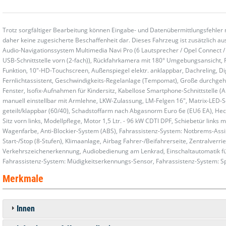
Trotz sorgfältiger Bearbeitung können Eingabe- und Datenübermittlungsfehler 
daher keine zugesicherte Beschaffenheit dar. Dieses Fahrzeug ist zusätzlich aus
Audio-Navigationssystem Multimedia Navi Pro (6 Lautsprecher / Opel Connect / 
USB-Schnittstelle vorn (2-fach)), Rückfahrkamera mit 180° Umgebungsansicht, 
Funktion, 10"-HD-Touchscreen, Außenspiegel elektr. anklappbar, Dachreling, Dig
Fernlichtassistent, Geschwindigkeits-Regelanlage (Tempomat), Große durchgeh
Fenster, Isofix-Aufnahmen für Kindersitz, Kabellose Smartphone-Schnittstelle (
manuell einstellbar mit Armlehne, LKW-Zulassung, LM-Felgen 16", Matrix-LED-Sch
geteilt/klappbar (60/40), Schadstoffarm nach Abgasnorm Euro 6e (EU6 EA), Heck
Sitz vorn links, Modellpflege, Motor 1,5 Ltr. - 96 kW CDTI DPF, Schiebetür links 
Wagenfarbe, Anti-Blockier-System (ABS), Fahrassistenz-System: Notbrems-Assiste
Start-/Stop (8-Stufen), Klimaanlage, Airbag Fahrer-/Beifahrerseite, Zentralver
Verkehrszeichenerkennung, Audiobedienung am Lenkrad, Einschaltautomatik für 
Fahrassistenz-System: Müdigkeitserkennungs-Sensor, Fahrassistenz-System: Spur
Merkmale
Innen