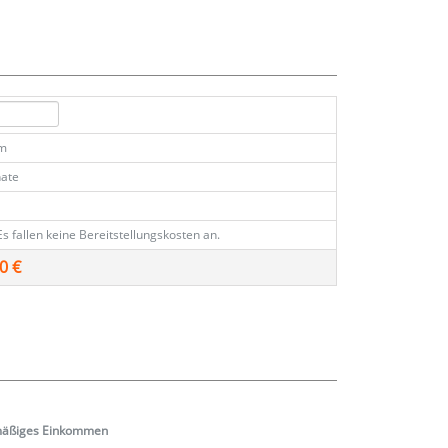
km
ate
Es fallen keine Bereitstellungskosten an.
0 €
mäßiges
Einkommen