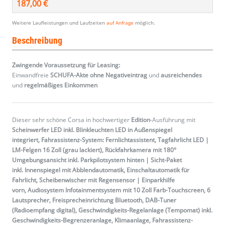
187,00 €
Weitere Laufleistungen und Laufzeiten
auf Anfrage
möglich.
Beschreibung
Zwingende Voraussetzung für Leasing:
Einwandfreie
SCHUFA-Akte ohne Negativeintrag
und
ausreichendes
und
regelmäßiges
Einkommen
Dieser sehr schöne Corsa in hochwertiger
Edition
-Ausführung mit
Scheinwerfer LED inkl. Blinkleuchten LED in Außenspiegel
integriert, Fahrassistenz-System: Fernlichtassistent, Tagfahrlicht LED |
LM-Felgen 16 Zoll (grau lackiert), Rückfahrkamera mit 180°
Umgebungsansicht inkl. Parkpilotsystem hinten | Sicht-Paket
inkl. Innenspiegel mit Abblendautomatik, Einschaltautomatik für
Fahrlicht, Scheibenwischer mit Regensensor | Einparkhilfe
vorn, Audiosystem Infotainmentsystem mit 10 Zoll Farb-Touchscreen, 6
Lautsprecher, Freisprecheinrichtung Bluetooth, DAB-Tuner
(Radioempfang digital), Geschwindigkeits-Regelanlage (Tempomat) inkl.
Geschwindigkeits-Begrenzeranlage, Klimaanlage, Fahrassistenz-