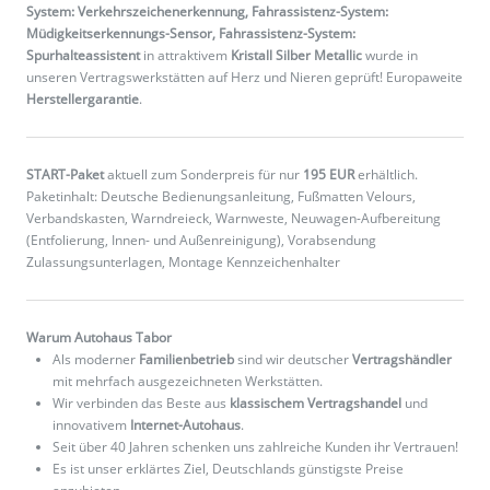
System: Verkehrszeichenerkennung, Fahrassistenz-System:
Müdigkeitserkennungs-Sensor, Fahrassistenz-System:
Spurhalteassistent
in attraktivem
Kristall Silber Metallic
wurde in
unseren Vertragswerkstätten auf Herz und Nieren geprüft! Europaweite
Herstellergarantie
.
START-Paket
aktuell zum Sonderpreis für nur
195 EUR
erhältlich.
Paketinhalt: Deutsche Bedienungsanleitung, Fußmatten Velours,
Verbandskasten, Warndreieck, Warnweste, Neuwagen-Aufbereitung
(Entfolierung, Innen- und Außenreinigung), Vorabsendung
Zulassungsunterlagen, Montage Kennzeichenhalter
Warum Autohaus Tabor
Als moderner
Familienbetrieb
sind wir deutscher
Vertragshändler
mit mehrfach ausgezeichneten Werkstätten.
Wir verbinden das Beste aus
klassischem Vertragshandel
und
innovativem
Internet-Autohaus
.
Seit über 40 Jahren schenken uns zahlreiche Kunden ihr Vertrauen!
Es ist unser erklärtes Ziel, Deutschlands günstigste Preise