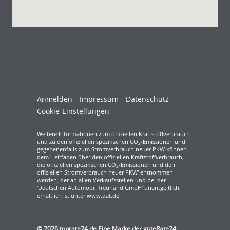
Anmelden
Impressum
Datenschutz
Cookie-Einstellungen
Weitere Informationen zum offiziellen Kraftstoffverbrauch
und zu den offiziellen spezifischen CO
-Emissionen und
2
gegebenenfalls zum Stromverbrauch neuer PKW können
dem 'Leitfaden über den offiziellen Kraftstoffverbrauch,
die offiziellen spezifischen CO
-Emissionen und den
2
offiziellen Stromverbrauch neuer PKW' entnommen
werden, der an allen Verkaufsstellen und bei der
'Deutschen Automobil Treuhand GmbH' unentgeltlich
erhältlich ist unter www.dat.de.
© 2026
toprate24.de Eine Marke der guteRate24