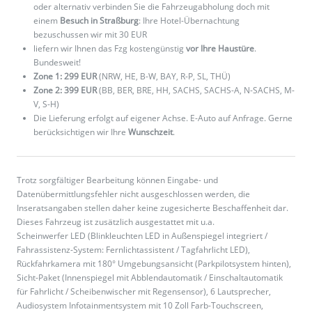
oder alternativ verbinden Sie die Fahrzeugabholung doch mit
einem
Besuch in Straßburg
: Ihre Hotel-Übernachtung
bezuschussen wir mit 30 EUR
liefern wir Ihnen das Fzg kostengünstig
vor Ihre Haustüre
.
Bundesweit!
Zone 1: 299 EUR
(NRW, HE, B-W, BAY, R-P, SL, THÜ)
Zone 2: 399 EUR
(BB, BER, BRE, HH, SACHS, SACHS-A, N-SACHS, M-
V, S-H)
Die Lieferung erfolgt auf eigener Achse. E-Auto auf Anfrage. Gerne
berücksichtigen wir Ihre
Wunschzeit
.
Trotz sorgfältiger Bearbeitung können Eingabe- und
Datenübermittlungsfehler nicht ausgeschlossen werden, die
Inseratsangaben stellen daher keine zugesicherte Beschaffenheit dar.
Dieses Fahrzeug ist zusätzlich ausgestattet mit u.a.
Scheinwerfer LED (Blinkleuchten LED in Außenspiegel integriert /
Fahrassistenz-System: Fernlichtassistent / Tagfahrlicht LED),
Rückfahrkamera mit 180° Umgebungsansicht (Parkpilotsystem hinten),
Sicht-Paket (Innenspiegel mit Abblendautomatik / Einschaltautomatik
für Fahrlicht / Scheibenwischer mit Regensensor), 6 Lautsprecher,
Audiosystem Infotainmentsystem mit 10 Zoll Farb-Touchscreen,