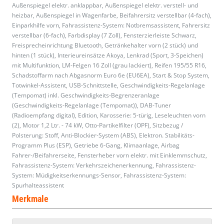
Außenspiegel elektr. anklappbar, Außenspiegel elektr. verstell- und
heizbar, Außenspiegel in Wagenfarbe, Beifahrersitz verstellbar (4-fach),
Einparkhilfe vorn, Fahrassistenz-System: Notbremsassistent, Fahrersitz
verstellbar (6-fach), Farbdisplay (7 Zoll), Fensterzierleiste Schwarz,
Freisprecheinrichtung Bluetooth, Getränkehalter vorn (2 stück) und
hinten (1 stück), Interieureinsätze Akoya, Lenkrad (Sport, 3-Speichen)
mit Multifunktion, LM-Felgen 16 Zoll (grau lackiert), Reifen 195/55 R16,
Schadstoffarm nach Abgasnorm Euro 6e (EU6EA), Start & Stop System,
Totwinkel-Assistent, USB-Schnittstelle, Geschwindigkeits-Regelanlage
(Tempomat) inkl. Geschwindigkeits-Begrenzeranlage
(Geschwindigkeits-Regelanlage (Tempomat)), DAB-Tuner
(Radioempfang digital), Edition, Karosserie: 5-türig, Leseleuchten vorn
(2), Motor 1,2 Ltr. - 74 kW, Otto-Partikelfilter (OPF), Sitzbezug /
Polsterung: Stoff, Anti-Blockier-System (ABS), Elektron. Stabilitäts-
Programm Plus (ESP), Getriebe 6-Gang, Klimaanlage, Airbag
Fahrer-/Beifahrerseite, Fensterheber vorn elektr. mit Einklemmschutz,
Fahrassistenz-System: Verkehrszeichenerkennung, Fahrassistenz-
System: Müdigkeitserkennungs-Sensor, Fahrassistenz-System:
Spurhalteassistent
Merkmale