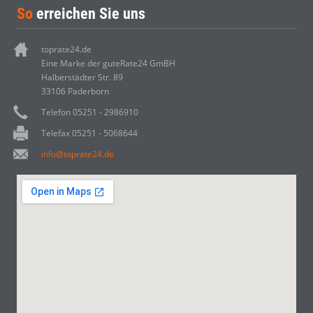
So
erreichen Sie uns
toprate24.de
Eine Marke der guteRate24 GmBH
Halberstädter Str. 89
33106 Paderborn
Telefon 05251 - 2986910
Telefax 05251 - 5068644
info@toprate24.de