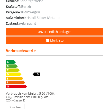
Schaltgetriebe
Getriebe:
LED
LED
LED
LED
Benzin
Kraftstoff:
Kleinwagen
Kategorie:
Kristall Silber Metallic
Außenfarbe:
gebraucht
Zustand:
Unverbindlich anfragen
Merkliste
Verbrauchswerte
Verbrauch kombiniert:
5,20 l/100km
CO
-Emissionen:
118,00 g/km
2
CO
-Klasse:
D
2
Download