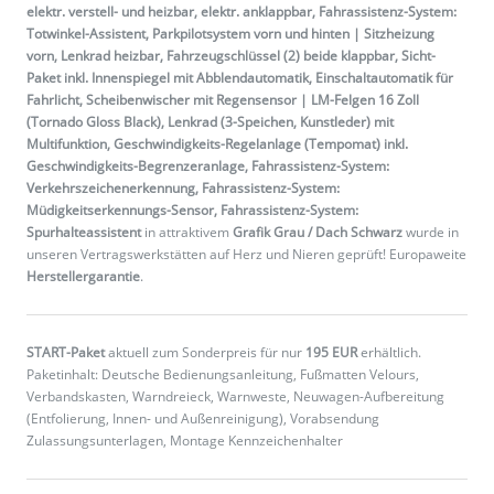
elektr. verstell- und heizbar, elektr. anklappbar, Fahrassistenz-System:
Totwinkel-Assistent, Parkpilotsystem vorn und hinten | Sitzheizung
vorn, Lenkrad heizbar, Fahrzeugschlüssel (2) beide klappbar,
Sicht-
Paket inkl. Innenspiegel mit Abblendautomatik, Einschaltautomatik für
Fahrlicht, Scheibenwischer mit Regensensor | LM-Felgen 16 Zoll
(Tornado Gloss Black), Lenkrad (3-Speichen, Kunstleder) mit
Multifunktion, Geschwindigkeits-Regelanlage (Tempomat) inkl.
Geschwindigkeits-Begrenzeranlage, Fahrassistenz-System:
Verkehrszeichenerkennung, Fahrassistenz-System:
Müdigkeitserkennungs-Sensor, Fahrassistenz-System:
Spurhalteassistent
in attraktivem
Grafik Grau / Dach Schwarz
wurde in
unseren Vertragswerkstätten auf Herz und Nieren geprüft! Europaweite
Herstellergarantie
.
START-Paket
aktuell zum Sonderpreis für nur
195 EUR
erhältlich.
Paketinhalt: Deutsche Bedienungsanleitung, Fußmatten Velours,
Verbandskasten, Warndreieck, Warnweste, Neuwagen-Aufbereitung
(Entfolierung, Innen- und Außenreinigung), Vorabsendung
Zulassungsunterlagen, Montage Kennzeichenhalter