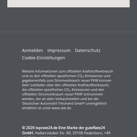
Anmelden
Impressum
Datenschutz
Cookie-Einstellungen
Weitere Informationen zum offiziellen Kraftstoffverbrauch
und zu den offiziellen spezifischen CO
-Emissionen und
2
gegebenenfalls zum Stromverbrauch neuer PKW können
dem 'Leitfaden über den offiziellen Kraftstoffverbrauch,
die offiziellen spezifischen CO
-Emissionen und den
2
offiziellen Stromverbrauch neuer PKW' entnommen
werden, der an allen Verkaufsstellen und bei der
'Deutschen Automobil Treuhand GmbH' unentgeltlich
erhältlich ist unter www.dat.de.
© 2026
toprate24.de Eine Marke der guteRate24
GmbH
,
Halberstädter Str. 89
,
33106
Paderborn,
+49