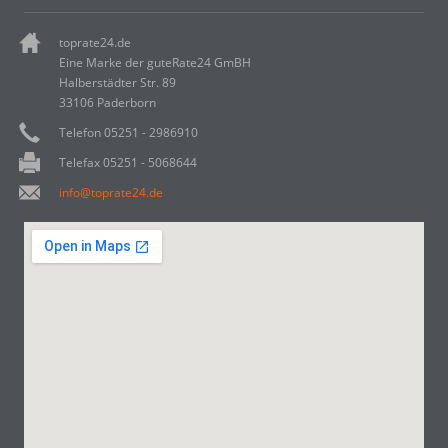
toprate24.de
Eine Marke der guteRate24 GmBH
Halberstädter Str. 89
33106 Paderborn
Telefon 05251 - 2986910
Telefax 05251 - 5068644
info@toprate24.de