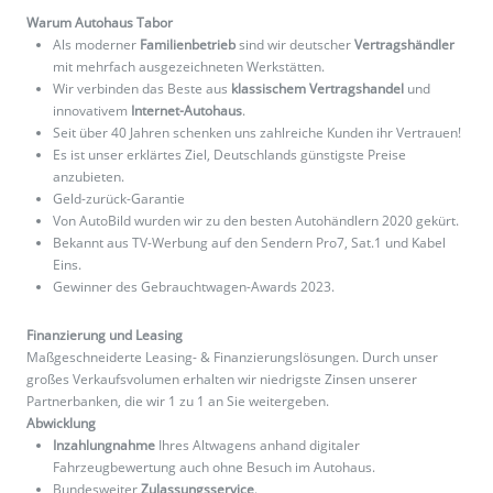
Warum Autohaus Tabor
Als moderner
Familienbetrieb
sind wir deutscher
Vertragshändler
mit mehrfach ausgezeichneten Werkstätten.
Wir verbinden das Beste aus
klassischem Vertragshandel
und
innovativem
Internet-Autohaus
.
Seit über 40 Jahren schenken uns zahlreiche Kunden ihr Vertrauen!
Es ist unser erklärtes Ziel, Deutschlands günstigste Preise
anzubieten.
Geld-zurück-Garantie
Von AutoBild wurden wir zu den besten Autohändlern 2020 gekürt.
Bekannt aus TV-Werbung auf den Sendern Pro7, Sat.1 und Kabel
Eins.
Gewinner des Gebrauchtwagen-Awards 2023.
Finanzierung und Leasing
Maßgeschneiderte Leasing- & Finanzierungslösungen. Durch unser
großes Verkaufsvolumen erhalten wir niedrigste Zinsen unserer
Partnerbanken, die wir 1 zu 1 an Sie weitergeben.
Abwicklung
Inzahlungnahme
Ihres Altwagens anhand digitaler
Fahrzeugbewertung auch ohne Besuch im Autohaus.
Bundesweiter
Zulassungsservice
.