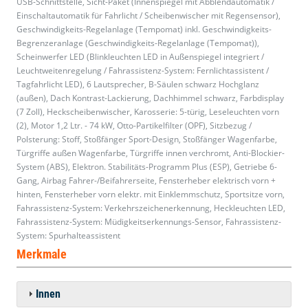
USB-Schnittstelle, Sicht-Paket (Innenspiegel mit Abblendautomatik /
Einschaltautomatik für Fahrlicht / Scheibenwischer mit Regensensor),
Geschwindigkeits-Regelanlage (Tempomat) inkl. Geschwindigkeits-
Begrenzeranlage (Geschwindigkeits-Regelanlage (Tempomat)),
Scheinwerfer LED (Blinkleuchten LED in Außenspiegel integriert /
Leuchtweitenregelung / Fahrassistenz-System: Fernlichtassistent /
Tagfahrlicht LED), 6 Lautsprecher, B-Säulen schwarz Hochglanz
(außen), Dach Kontrast-Lackierung, Dachhimmel schwarz, Farbdisplay
(7 Zoll), Heckscheibenwischer, Karosserie: 5-türig, Leseleuchten vorn
(2), Motor 1,2 Ltr. - 74 kW, Otto-Partikelfilter (OPF), Sitzbezug /
Polsterung: Stoff, Stoßfänger Sport-Design, Stoßfänger Wagenfarbe,
Türgriffe außen Wagenfarbe, Türgriffe innen verchromt, Anti-Blockier-
System (ABS), Elektron. Stabilitäts-Programm Plus (ESP), Getriebe 6-
Gang, Airbag Fahrer-/Beifahrerseite, Fensterheber elektrisch vorn +
hinten, Fensterheber vorn elektr. mit Einklemmschutz, Sportsitze vorn,
Fahrassistenz-System: Verkehrszeichenerkennung, Heckleuchten LED,
Fahrassistenz-System: Müdigkeitserkennungs-Sensor, Fahrassistenz-
System: Spurhalteassistent
Merkmale
Innen