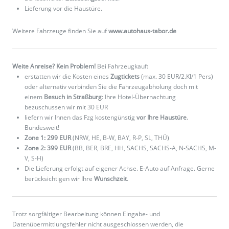
Lieferung vor die Haustüre.
Weitere Fahrzeuge finden Sie auf
www.autohaus-tabor.de
Weite Anreise? Kein Problem!
Bei Fahrzeugkauf:
erstatten wir die Kosten eines
Zugtickets
(max. 30 EUR/2.Kl/1 Pers)
oder alternativ verbinden Sie die Fahrzeugabholung doch mit
einem
Besuch in Straßburg
: Ihre Hotel-Übernachtung
bezuschussen wir mit 30 EUR
liefern wir Ihnen das Fzg kostengünstig
vor Ihre Haustüre
.
Bundesweit!
Zone 1: 299 EUR
(NRW, HE, B-W, BAY, R-P, SL, THÜ)
Zone 2: 399 EUR
(BB, BER, BRE, HH, SACHS, SACHS-A, N-SACHS, M-
V, S-H)
Die Lieferung erfolgt auf eigener Achse. E-Auto auf Anfrage. Gerne
berücksichtigen wir Ihre
Wunschzeit
.
Trotz sorgfältiger Bearbeitung können Eingabe- und
Datenübermittlungsfehler nicht ausgeschlossen werden, die