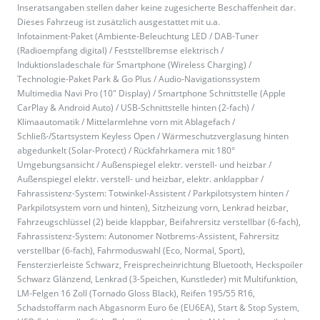
Inseratsangaben stellen daher keine zugesicherte Beschaffenheit dar.
Dieses Fahrzeug ist zusätzlich ausgestattet mit u.a.
Infotainment-Paket (Ambiente-Beleuchtung LED / DAB-Tuner
(Radioempfang digital) / Feststellbremse elektrisch /
Induktionsladeschale für Smartphone (Wireless Charging) /
Technologie-Paket Park & Go Plus / Audio-Navigationssystem
Multimedia Navi Pro (10" Display) / Smartphone Schnittstelle (Apple
CarPlay & Android Auto) / USB-Schnittstelle hinten (2-fach) /
Klimaautomatik / Mittelarmlehne vorn mit Ablagefach /
Schließ-/Startsystem Keyless Open / Wärmeschutzverglasung hinten
abgedunkelt (Solar-Protect) / Rückfahrkamera mit 180°
Umgebungsansicht / Außenspiegel elektr. verstell- und heizbar /
Außenspiegel elektr. verstell- und heizbar, elektr. anklappbar /
Fahrassistenz-System: Totwinkel-Assistent / Parkpilotsystem hinten /
Parkpilotsystem vorn und hinten), Sitzheizung vorn, Lenkrad heizbar,
Fahrzeugschlüssel (2) beide klappbar, Beifahrersitz verstellbar (6-fach),
Fahrassistenz-System: Autonomer Notbrems-Assistent, Fahrersitz
verstellbar (6-fach), Fahrmoduswahl (Eco, Normal, Sport),
Fensterzierleiste Schwarz, Freisprecheinrichtung Bluetooth, Heckspoiler
Schwarz Glänzend, Lenkrad (3-Speichen, Kunstleder) mit Multifunktion,
LM-Felgen 16 Zoll (Tornado Gloss Black), Reifen 195/55 R16,
Schadstoffarm nach Abgasnorm Euro 6e (EU6EA), Start & Stop System,